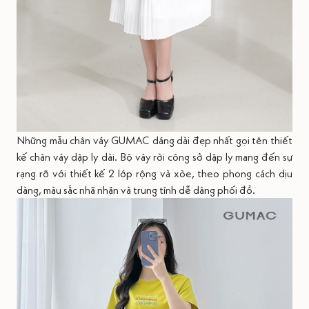
Những mẫu chân váy GUMAC dáng dài đẹp nhất gọi tên thiết
kế chân váy dập ly dài. Bộ váy rời công sở dập ly mang đến sự
rạng rỡ với thiết kế 2 lớp rộng và xòe, theo phong cách dịu
dàng, màu sắc nhã nhặn và trung tính dễ dàng phối đồ.