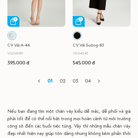
CV Vải A-44
CV Vải Suông-83
VG04089
VG04043
395.000 đ
545.000 đ
01
02
03
04
Nếu bạn đang tìm một chân váy kiểu dễ mặc, dễ phối và giá
phải tốt để có thể nổi bật trong mọi hoàn cảnh từ môi trường
công sở đến các buổi tiệc tùng. Vậy thì những mẫu chân váy
đẹp nhất hiện nay giúp tôn dáng nhưng không kém phần thời