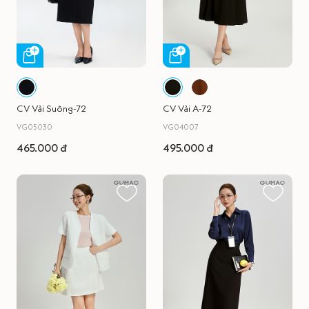
CV Vải Suông-72
CV Vải A-72
VG05030
VG04007
465.000 đ
495.000 đ