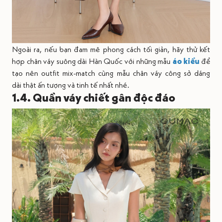
Ngoài ra, nếu bạn đam mê phong cách tối giản, hãy thử kết
hợp chân váy suông dài Hàn Quốc với những mẫu
áo kiểu
để
tạo nên outfit mix-match cùng mẫu chân váy công sở dáng
dài thật ấn tượng và tinh tế nhất nhé.
1.4. Quần váy chiết gân độc đáo