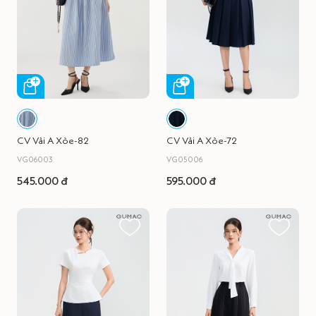
CV Vải A Xòe-82
CV Vải A Xòe-72
VG06003
VG05006
545.000 đ
595.000 đ