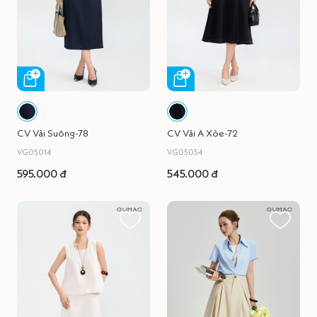
CV Vải Suông-78
CV Vải A Xòe-72
VG05014
VG05054
595.000 đ
545.000 đ