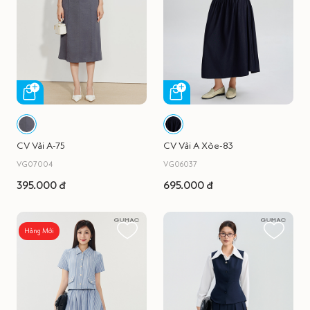
CV Vải A-75
CV Vải A Xòe-83
VG07004
VG06037
395.000 đ
695.000 đ
Hàng Mới