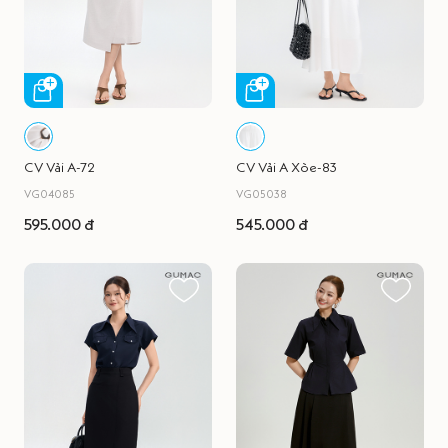
CV Vải A-72
CV Vải A Xòe-83
VG04085
VG05038
595.000 đ
545.000 đ