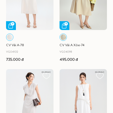
CV Vải A-78
CV Vải A Xòe-74
VG04102
VG04098
735.000 đ
495.000 đ