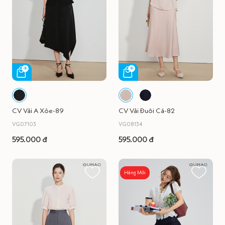
CV Vải A Xòe-89
CV Vải Đuôi Cá-82
VG07103
VG08134
595.000 đ
595.000 đ
Hàng Mới