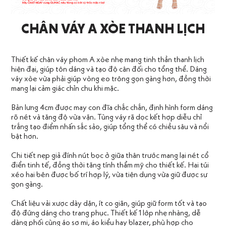
CHÂN VÁY A XÒE THANH LỊCH
Thiết kế chân váy phom A xòe nhẹ mang tinh thần thanh lịch
hiện đại, giúp tôn dáng và tạo độ cân đối cho tổng thể. Dáng
váy xòe vừa phải giúp vòng eo trông gọn gàng hơn, đồng thời
mang lại cảm giác chỉn chu khi mặc.
Bản lưng 4cm được may con đĩa chắc chắn, định hình form dáng
rõ nét và tăng độ vừa vặn. Tùng váy rã dọc kết hợp diễu chỉ
trắng tạo điểm nhấn sắc sảo, giúp tổng thể có chiều sâu và nổi
bật hơn.
Chi tiết nẹp giả đính nút bọc ở giữa thân trước mang lại nét cổ
điển tinh tế, đồng thời tăng tính thẩm mỹ cho thiết kế. Hai túi
xéo hai bên được bố trí hợp lý, vừa tiện dụng vừa giữ được sự
gọn gàng.
Chất liệu vải xược dày dặn, ít co giãn, giúp giữ form tốt và tạo
độ đứng dáng cho trang phục. Thiết kế 1 lớp nhẹ nhàng, dễ
dàng phối cùng áo sơ mi, áo kiểu hay blazer, phù hợp cho