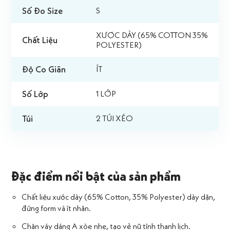
Số Đo Size
S
XƯỢC DÀY (65% COTTON 35%
Chất Liệu
POLYESTER)
Độ Co Giãn
ÍT
Số Lớp
1 LỚP
Túi
2 TÚI XÉO
Đặc điểm nổi bật của sản phẩm
Chất liệu xước dày (65% Cotton, 35% Polyester) dày dặn,
đứng form và ít nhăn.
Chân váy dáng A xòe nhẹ, tạo vẻ nữ tính thanh lịch.