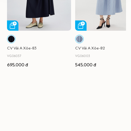
CV Vải A Xòe-83
CV Vải A Xòe-82
VG06037
VG06003
695.000 đ
545.000 đ