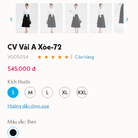
CV Vải A Xòe-72
VG05054
Còn hàng
545.000 đ
Kích thước
S
M
L
XL
XXL
Hướng dẫn chọn size
Màu sắc: Đen