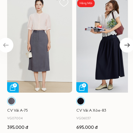
Hàng Mới
CV Vải A-75
CV Vải A Xòe-83
VG07004
VG06037
395.000 đ
695.000 đ