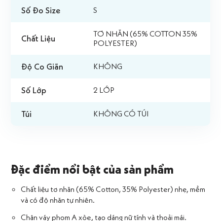
Số Đo Size
S
TƠ NHĂN (65% COTTON 35%
Chất Liệu
POLYESTER)
Độ Co Giãn
KHÔNG
Số Lớp
2 LỚP
Túi
KHÔNG CÓ TÚI
Đặc điểm nổi bật của sản phẩm
Chất liệu tơ nhăn (65% Cotton, 35% Polyester) nhẹ, mềm
và có độ nhăn tự nhiên.
Chân váy phom A xòe, tạo dáng nữ tính và thoải mái.