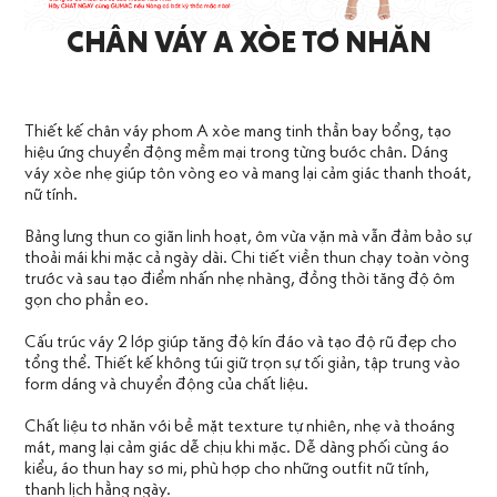
CHÂN VÁY A XÒE TƠ NHĂN
Thiết kế chân váy phom A xòe mang tinh thần bay bổng, tạo
hiệu ứng chuyển động mềm mại trong từng bước chân. Dáng
váy xòe nhẹ giúp tôn vòng eo và mang lại cảm giác thanh thoát,
nữ tính.
Bảng lưng thun co giãn linh hoạt, ôm vừa vặn mà vẫn đảm bảo sự
thoải mái khi mặc cả ngày dài. Chi tiết viền thun chạy toàn vòng
trước và sau tạo điểm nhấn nhẹ nhàng, đồng thời tăng độ ôm
gọn cho phần eo.
Cấu trúc váy 2 lớp giúp tăng độ kín đáo và tạo độ rũ đẹp cho
tổng thể. Thiết kế không túi giữ trọn sự tối giản, tập trung vào
form dáng và chuyển động của chất liệu.
Chất liệu tơ nhăn với bề mặt texture tự nhiên, nhẹ và thoáng
mát, mang lại cảm giác dễ chịu khi mặc. Dễ dàng phối cùng áo
kiểu, áo thun hay sơ mi, phù hợp cho những outfit nữ tính,
thanh lịch hằng ngày.