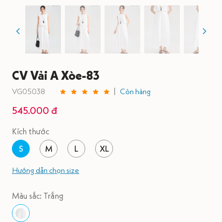
CV Vải A Xòe-83
VG05038
Còn hàng
545.000 đ
Kích thước
S
M
L
XL
Hướng dẫn chọn size
Màu sắc: Trắng