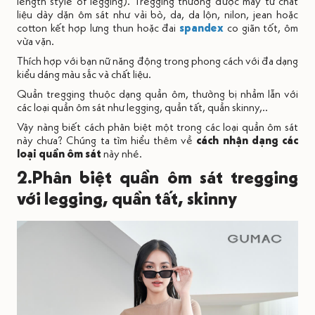
length style of legging). Tregging thường được may từ chất
liệu dày dặn ôm sát như vải bò, da, da lộn, nilon, jean hoặc
cotton kết hợp lưng thun hoặc đai
spandex
co giãn tốt, ôm
vừa vặn.
Thích hợp với bạn nữ năng động trong phong cách với đa dạng
kiểu dáng màu sắc và chất liệu.
Quần tregging thuộc dạng quần ôm, thường bị nhầm lẫn với
các loại quần ôm sát như legging, quần tất, quần skinny,..
Vậy nàng biết cách phân biệt một trong các loại quần ôm sát
này chưa? Chúng ta tìm hiểu thêm về
cách nhận dạng các
loại quần ôm sát
này nhé.
2.Phân biệt quần ôm sát tregging
với legging, quần tất, skinny