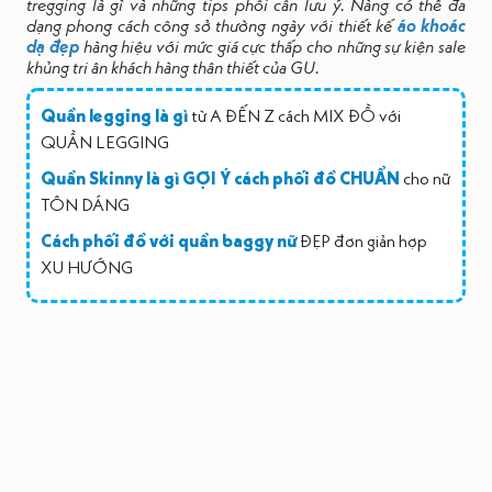
tregging là gì và những tips phối cần lưu ý. Nàng có thể đa
dạng phong cách công sở thường ngày với thiết kế
áo khoác
dạ đẹp
hàng hiệu với mức giá cực thấp cho những sự kiện sale
khủng tri ân khách hàng thân thiết của GU.
Quần legging là gì
từ A ĐẾN Z cách MIX ĐỒ với
QUẦN LEGGING
Quần Skinny là gì GỢI Ý cách phối đồ CHUẨN
cho nữ
TÔN DÁNG
Cách phối đồ với quần baggy nữ
ĐẸP đơn giản hợp
XU HƯỚNG