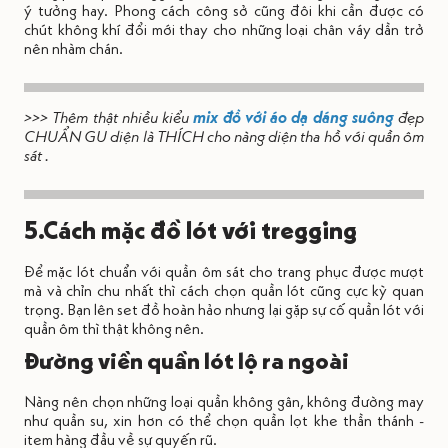
ý tưởng hay. Phong cách công sở cũng đôi khi cần được có
chút không khí đổi mới thay cho những loại chân váy dần trở
nên nhàm chán.
>>> Thêm thật nhiều kiểu
mix đồ với áo dạ dáng suông
đẹp
CHUẨN GU diện là THÍCH cho nàng diện tha hồ với quần ôm
sát .
5.Cách mặc đồ lót với tregging
Để mặc lót chuẩn với quần ôm sát cho trang phục được mượt
mà và chỉn chu nhất thì cách chọn quần lót cũng cực kỳ quan
trọng. Bạn lên set đồ hoàn hảo nhưng lại gặp sự cố quần lót với
quần ôm thì thật không nên.
Đường viền quần lót lộ ra ngoài
Nàng nên chọn những loại quần không gân, không đường may
như quần su, xin hơn có thể chọn quần lọt khe thần thánh -
item hàng đầu về sự quyến rũ.