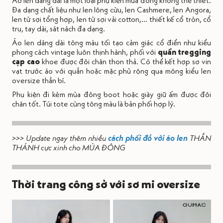
Áo len dáng dài là một loại phụ kiện mùa đông không thể thiết.
Đa dạng chất liệu như len lông cừu, len Cashmere, len Angora,
len từ sợi tổng hợp, len từ sợi vải cotton,... thiết kế cổ tròn, cổ
trụ, tay dài, sát nách đa dạng.
Áo len dáng dài tông màu tối tạo cảm giác cổ điển như kiểu
phong cách vintage luôn thịnh hành, phối với
quần tregging
cạp cao
khoe được đôi chân thon thả. Có thể kết hợp sơ vin
vạt trước áo với quần hoặc mặc phủ rộng qua mông kiểu len
oversize thần bí.
Phụ kiện đi kèm mùa đông boot hoặc giày giữ ấm được đôi
chân tốt. Túi tote cùng tông màu là bản phối hợp lý.
>>> Update ngay thêm nhiều
cách phối đồ với áo len
THẦN
THÁNH cực xinh cho MÙA ĐÔNG
Thời trang công sở với sơ mi oversize