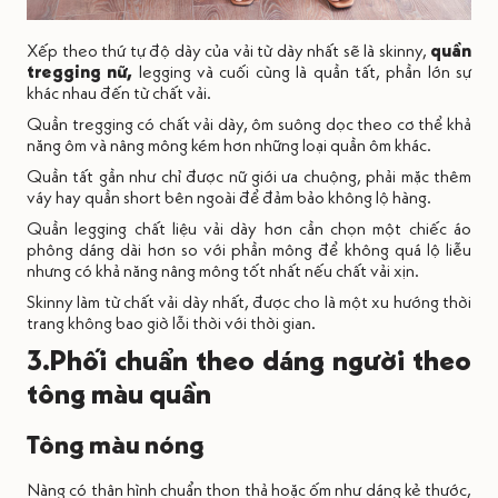
Xếp theo thứ tự độ dày của vải từ dày nhất sẽ là skinny,
quần
tregging nữ,
legging và cuối cùng là quần tất, phần lớn sự
khác nhau đến từ chất vải.
Quần tregging có chất vải dày, ôm suông dọc theo cơ thể khả
năng ôm và nâng mông kém hơn những loại quần ôm khác.
Quần tất gần như chỉ được nữ giới ưa chuộng, phải mặc thêm
váy hay quần short bên ngoài để đảm bảo không lộ hàng.
Quần legging chất liệu vải dày hơn cần chọn một chiếc áo
phông dáng dài hơn so với phần mông để không quá lộ liễu
nhưng có khả năng nâng mông tốt nhất nếu chất vải xịn.
Skinny làm từ chất vải dày nhất, được cho là một xu hướng thời
trang không bao giờ lỗi thời với thời gian.
3.Phối chuẩn theo dáng người theo
tông màu quần
Tông màu nóng
Nàng có thân hình chuẩn thon thả hoặc ốm như dáng kẻ thước,