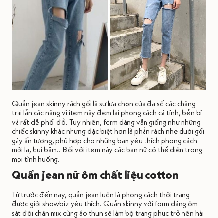
Quần jean skinny rách gối là sự lựa chọn của đa số các chàng
trai lẫn các nàng vì item này đem lại phong cách cá tính, bền bỉ
và rất dễ phối đồ. Tuy nhiên, form dáng vẫn giống như những
chiếc skinny khác nhưng đặc biệt hơn là phần rách nhẹ dưới gối
gây ấn tượng, phù hợp cho những bạn yêu thích phong cách
mới lạ, bụi bặm.. Đối với item này các bạn nữ có thể diện trong
mọi tình huống.
Quần jean nữ ôm chất liệu cotton
Từ trước đến nay, quần jean luôn là phong cách thời trang
được giới showbiz yêu thích. Quần skinny với form dáng ôm
sát đôi chân mix cùng áo thun sẽ làm bộ trang phục trở nên hài