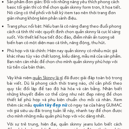
Sản phẩm đơn giản: Đối với những nàng yêu thích phong cách
basic tối giản thì có thể chọn quần skinny form trơn, ít họa tiết.
Nó cũng có thể phối với bất kỳ item tạo nên thời trang đơn
giản nhưng không kém phần sành điệu.
Trang phục nổi bật: Nếu bạn là cô nàng đang theo đuổi phong
cách cá tính thì việc quyết định chọn quần skinny là cực kì sáng
suốt. Với thiết kế họa tiết độc đáo, điểm nhấn ấn tượng sẽ
biến bạn có một diện mạo cá tính, năng động, thu hút.
Phù hợp với tài chính: Hiện nay quần skinny có nhiều mức giá
khác nhau tùy vào chất lượng, kiểu dáng, mẫu mã của sản phẩm.
Bạn nên cân nhắc để chọn cho mình quần skinny phù hợp với
túi tiền của bản thân.
Vậy khái niệm
quần Skinny là gì
đã được giải đáp toàn bộ trong
bài viết. Dù là phong cách thời trang nào, chỉ cần phối theo
quy tắc đối lập để tạo độ hài hòa và cân bằng. Nhận biết
những khuyết điểm cơ thể cũng như nét đẹp riêng để chọn
thiết kế phù hợp và phụ kiện chuẩn cho mỗi cá nhân. Xem
thêm các mẫu
quần tây đẹp nữ
có ngay tại cửa hàng GUMAC
với giá siêu ưu đãi trong tuần lễ này, nhanh tay để chọn được
cho mình những mẫu quần phù hợp với vóc dáng nhất.
Với sự trẻ trung, hiện đại, quần skinny jeans luôn biết cách