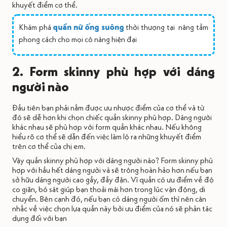
khuyết điểm cơ thể.
Khám phá
quần nữ ống suông
thời thượng tại nâng tầm
phong cách cho mọi cô nàng hiện đại
2. Form skinny phù hợp với dáng
người nào
Đầu tiên bạn phải nắm được ưu nhược điểm của cơ thể và từ
đó sẽ dễ hơn khi chọn chiếc quần skinny phù hợp. Dáng người
khác nhau sẽ phù hợp với form quần khác nhau. Nếu không
hiểu rõ cơ thể sẽ dẫn đến việc làm lộ ra những khuyết điểm
trên cơ thể của chị em.
Vậy quần skinny phù hợp với dáng người nào? Form skinny phù
hợp với hầu hết dáng người và sẽ trông hoàn hảo hơn nếu bạn
sở hữu dáng người cao gầy, đầy đặn. Vì quần có ưu điểm về độ
co giãn, bó sát giúp bạn thoải mái hơn trong lúc vận động, di
chuyển. Bên cạnh đó, nếu bạn có dáng người ốm thì nên cân
nhắc về việc chọn lựa quần này bởi ưu điểm của nó sẽ phản tác
dụng đối với bạn