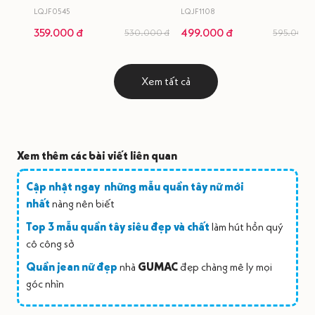
LQJF0545
LQJF1108
359.000 đ
499.000 đ
530.000 đ
595.000 
Xem tất cả
Xem thêm các bài viết liên quan
Cập nhật ngay những mẫu quần tây nữ mới
nhất
nàng nên biết
Top 3 mẫu quần tây siêu đẹp và chất
làm hút hồn quý
cô công sở
Quần jean nữ đẹp
nhà
GUMAC
đẹp chàng mê ly mọi
góc nhìn