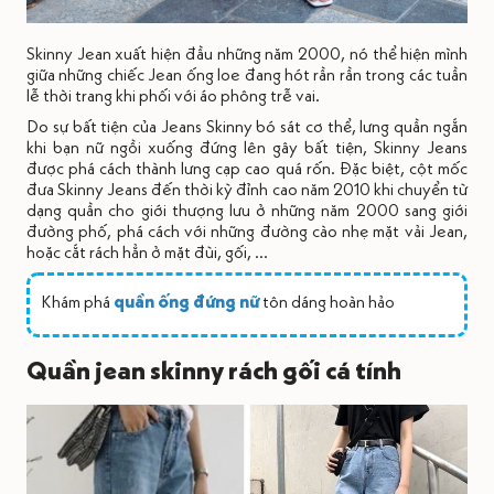
Skinny Jean xuất hiện đầu những năm 2000, nó thể hiện mình
giữa những chiếc Jean ống loe đang hót rần rần trong các tuần
lễ thời trang khi phối với áo phông trễ vai.
Do sự bất tiện của Jeans Skinny bó sát cơ thể, lưng quần ngắn
khi bạn nữ ngồi xuống đứng lên gây bất tiện, Skinny Jeans
được phá cách thành lưng cạp cao quá rốn. Đặc biệt, cột mốc
đưa Skinny Jeans đến thời kỳ đỉnh cao năm 2010 khi chuyển từ
dạng quần cho giới thượng lưu ở những năm 2000 sang giới
đường phố, phá cách với những đường cào nhẹ mặt vải Jean,
hoặc cắt rách hẳn ở mặt đùi, gối, …
Khám phá
quần ống đứng nữ
tôn dáng hoàn hảo
Quần jean skinny rách gối cá tính