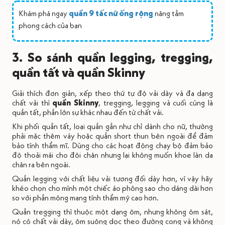
Khám phá ngay
quần 9 tấc nữ ống rộng
nâng tầm
phong cách của bạn
3. So sánh quần legging, tregging,
quần tất và quần Skinny
Giải thích đơn giản, xếp theo thứ tự độ vải dày và đa dạng
chất vải thì
quần Skinny
, tregging, legging và cuối cùng là
quần tất, phần lớn sự khác nhau đến từ chất vải.
Khi phối quần tất, loại quần gần như chỉ dành cho nữ, thường
phải mặc thêm váy hoặc quần short thun bên ngoài để đảm
bảo tính thẩm mĩ. Dùng cho các hoạt động chạy bộ đảm bảo
độ thoải mái cho đôi chân nhưng lại không muốn khoe làn da
chân ra bên ngoài.
Quần legging với chất liệu vải tương đối dày hơn, vì vậy hãy
khéo chọn cho mình một chiếc áo phông sao cho dáng dài hơn
so với phần mông mang tính thẩm mỹ cao hơn.
Quần tregging thì thuộc một dạng ôm, nhưng không ôm sát,
nó có chất vải dày, ôm suông dọc theo đường cong và không