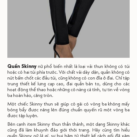
Quần Skinny
nữ phổ biến nhất là loại vải thun không có túi
hoặc có hai túi phía trước. Với chất vải dày dặn, quần không có
nút bấm chốt các đầu túi, cũng không có con đỉa ở đai. Chỉ tập
trung thiết kế lưng cạp cao, đai quần bản to, dùng cho các
hoạt động thể thao hoặc những cô nàng cá tính, tự tin về vòng
ba hoàn hảo, căng tròn.
Một chiếc Skinny thun sẽ giúp cô gái có vòng ba không mấy
bóng bẩy được nâng lên đúng chuẩn quyến rũ một vòng ba
được tập luyện.
Bên cạnh item Skinny thun thần thánh, một dạng Skinny khác
cũng đã làm khuynh đảo giới thời trang. Hãy cùng tìm hiểu
quần Skinny nữ là gì
, sự bụi bặm từ thiết kế rách gối đã xâm