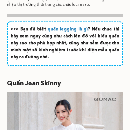
nhập thị trường thời trang các châu lục ra sao.
>>> Bạn đã biết
quần legging là gì
? Nếu chưa thì
hãy xem ngay cũng như cách lên đồ với kiểu quần
này sao cho phù hợp nhất, cũng như nắm được cho
mình một số kinh nghiệm trước khi diện mẫu quần
này ra đường nhé.
Quần Jean Skinny