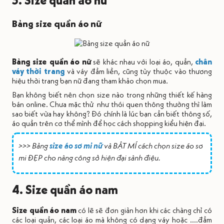
3. Size quần áo nữ
Bảng size quần áo nữ
Bảng size quần áo nữ
sẽ khác nhau với loại áo, quần,
chân
váy thời trang
và váy đầm liền, cũng tùy thuộc vào thương
hiệu thời trang bạn nữ đang tham khảo chọn mua.
Bạn không biết nên chọn size nào trong những thiết kế hàng
bán online. Chưa mặc thử như thói quen thông thường thì làm
sao biết vừa hay không? Đó chính là lúc bạn cần biết thông số,
áo quần trên cơ thể mình để học cách shopping kiểu hiện đại.
>>> Bảng
size áo sơ mi nữ
và BẬT MÍ cách chọn size áo sơ
mi ĐẸP cho nàng công sở hiện đại sành điệu.
4. Size quần áo nam
Size quần áo nam
có lẽ sẽ đơn giản hơn khi các chàng chỉ có
các loại quần, các loại áo mà không có dạng váy hoặc ….đầm