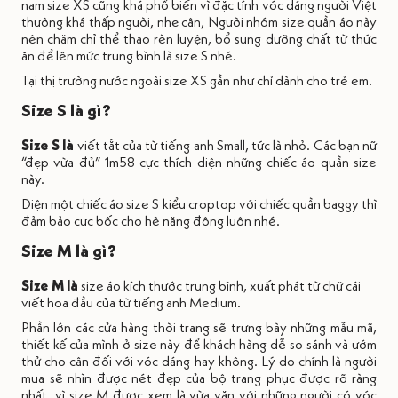
nam size XS cũng khá phổ biến vì đặc tính vóc dáng người Việt
thường khá thấp người, nhẹ cân, Người nhóm size quần áo này
nên chăm chỉ thể thao rèn luyện, bổ sung dưỡng chất từ thức
ăn để lên mức trung bình là size S nhé.
Tại thị trường nước ngoài size XS gần như chỉ dành cho trẻ em.
Size S là gì?
Size S là
viết tắt của từ tiếng anh Small, tức là nhỏ. Các bạn nữ
“đẹp vừa đủ” 1m58 cực thích diện những chiếc áo quần size
này.
Diện một chiếc áo size S kiểu croptop với chiếc quần baggy thì
đảm bảo cực bốc cho hè năng động luôn nhé.
Size M là gì?
Size M là
size áo kích thước trung bình, xuất phát từ chữ cái
viết hoa đầu của từ tiếng anh Medium.
Phần lớn các cửa hàng thời trang sẽ trưng bày những mẫu mã,
thiết kế của mình ở size này để khách hàng dễ so sánh và ướm
thử cho cân đối với vóc dáng hay không. Lý do chính là người
mua sẽ nhìn được nét đẹp của bộ trang phục được rõ ràng
nhất, vì size M được xem là vừa vặn với những người có vóc