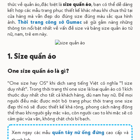
thức về quần áo,đặc biệt là
size quần áo
, bạn có thể dễ dàng
kết hợp các mẫu trang phục thiết kế khác nhau khi chưa thử tại
cửa hàng mà vẫn đẹp do đúng size đúng màu sắc qua hình
ảnh.
Thời trang công sở Gumac
sẽ gửi gắm nàng những
thông tin nổi bật nhất về vấn đề size và bảng size quần áo từ
nữ, nam, trẻ em này.
1. Size quần áo
One size quần áo là gì?
"One size hay OS" khi dịch sang tiếng Việt có nghĩa "1 size
duy nhất". Trong thời trang thì one size là loại quần áo có 1 kích
thước duy nhất cho tất cả khách hàng, dù nam hay nữ. Để mọi
người đều mặc được một bộ
trang phục thời trang
one size
đẹp thì nó sẽ được thiết kế khá rộng, phong cách năng động
thể thao khi người gầy mặc vào, còn người cao to khi mặc sẽ có
cảm giác vừa vặn, không chật chội bí bạch.
Xem ngay các mẫu
quần tây nữ ống đứng
cao cấp và
thanh lịch