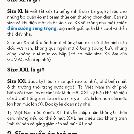
Size XL là
viết tắt của từ tiếng anh Extra Large, ký hiệu cho
những bộ quần áo mà team thừa cân thường chọn diện. Bạn nữ
size M khi diện một chiếc áo size XS sẽ trông như một chiếc
đầm suông sang trọng
, diện mốt giấu quần khá cool và thần
thái đấy nhé.
Size áo XS phổ biến hơn ở những bạn nam có thân hình cân
đối, vừa vặn, không quá ngấn mỡ ở bụng (bụng bự), nhưng
cũng không quá mức cơ bắp (có cơ mặc size XS ôm của
GUMAC vẫn đẹp nhé)
Size XXL là gì?
Size XXL
được ký hiệu là size quần áo to nhất, phổ biến nhất
ở thị trường thời trang nước ngoài. Tại Việt Nam thì chỉ phổ
biến với team “over cân” tức là dư mỡ. XXL ký hiệu khá dễ hiệu
của 3 chữ tiếng anh Extra Extra large - tức là lớn hơn của mức
lớn hơn mức lớn :)). Đọc kỹ lại đoạn này nhé!
Tại Việt Nam nếu ở mức XL thì vẫn chấp nhận không bị thừa
cân, nhưng nếu cơ thể ở mức XXL mà chiều cao không trên
1m8 thì nên cố gắng giảm cân mề mức XL nhé.
2. Size quần áo trẻ em