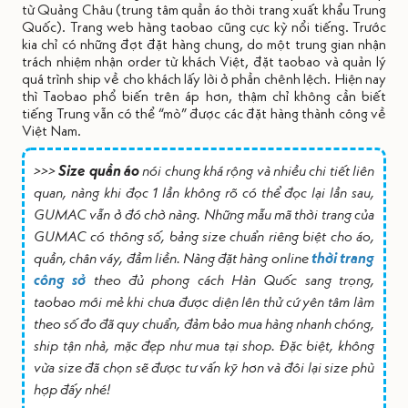
từ Quảng Châu (trung tâm quần áo thời trang xuất khẩu Trung
Quốc). Trang web hàng taobao cũng cực kỳ nổi tiếng. Trước
kia chỉ có những đợt đặt hàng chung, do một trung gian nhận
trách nhiệm nhận order từ khách Việt, đặt taobao và quản lý
quá trình ship về cho khách lấy lời ở phần chênh lệch. Hiện nay
thì Taobao phổ biến trên áp hơn, thậm chỉ không cần biết
tiếng Trung vẫn có thể “mò” được các đặt hàng thành công về
Việt Nam.
>>>
Size quần áo
nói chung khá rộng và nhiều chi tiết liên
quan, nàng khi đọc 1 lần không rõ có thể đọc lại lần sau,
GUMAC vẫn ở đó chờ nàng. Những mẫu mã thời trang của
GUMAC có thông số, bảng size chuẩn riêng biệt cho áo,
quần, chân váy, đầm liền. Nàng đặt hàng online
thời trang
công sở
theo đủ phong cách Hàn Quốc sang trọng,
taobao mới mẻ khi chưa được diện lên thử cứ yên tâm làm
theo số đo đã quy chuẩn, đảm bảo mua hàng nhanh chóng,
ship tận nhà, mặc đẹp như mua tại shop. Đặc biệt, không
vừa size đã chọn sẽ được tư vấn kỹ hơn và đôi lại size phù
hợp đấy nhé!