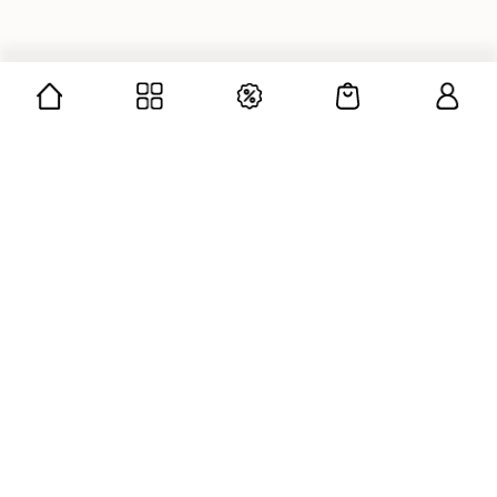
CÔNG TY CỔ PHẦN GUMAC
Mã số doanh nghiệp: 0312676139