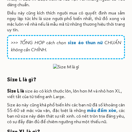
dáng chuẩn.
Điều này cũng kích thích người mua có quyết định mua sắm
ngay lập tức khi là size người phổ biến nhất, thử đồ xong và
mặc luôn về nhà nếu là mẫu mã từ những thương hiệu thời trang
uy tín.
>>> TỔNG HỢP cách chọn
size áo thun nữ
CHUẨN
không cần CHỈNH.
Size L là gì?
Size L là
size áo có kích thước lớn, lớn hơn M và nhỏ hơn XL,
viết tắt của từ tiếng anh Large.
Size áo này cũng khá phổ biến khi các bạn nữ đã số khoảng cân
55-60 sẽ mặc vừa vặn, đặc biệt là những
mẫu đầm xòe
, các
bạn nữ size này diện thật sự rất xinh. có nét tròn trịa đáng yêu,
có sự đầy đặn đủ để chiêm ngưỡng như một thiếu nữ.
Size XL là gì?