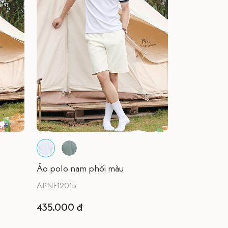
Áo polo nam phối màu
APNF12015
435.000 đ