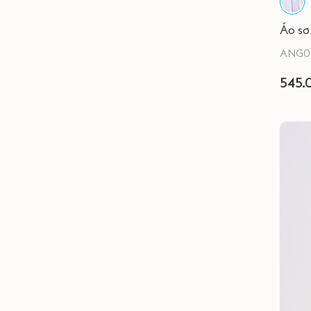
Áo sơ
ANG0
545.