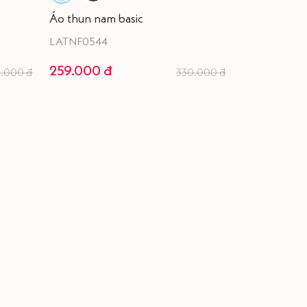
Áo thun nam basic
LATNF0544
259.000 đ
.000 đ
330.000 đ