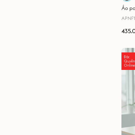
Áo po
APNF1
435.
Độc
Quyền
Online