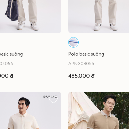
basic suông
Polo basic suông
04056
APNG04055
000 đ
485.000 đ