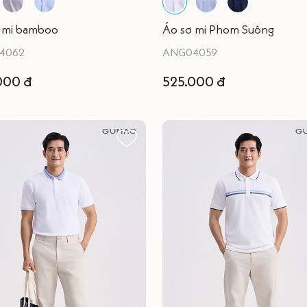
 mi bamboo
Áo sơ mi Phom Suông
4062
ANG04059
000 đ
525.000 đ