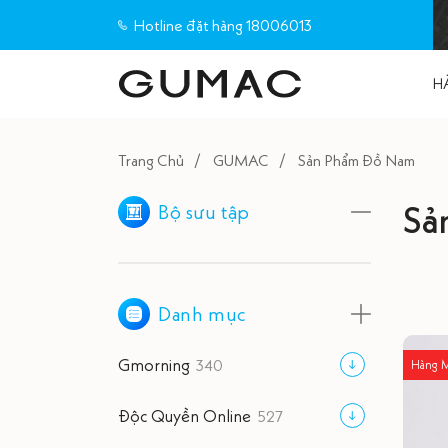
Hotline đặt hàng 18006013
H
Trang Chủ
GUMAC
Sản Phẩm Đồ Nam
Sả
Bộ sưu tập
BỘ SƯU TẬP CÔNG SỞ
HÀNG MỚI VỀ
Danh mục
GU ĐI LÀM COLLECTIONS
Gmorning
340
Hàng 
BST BASIC LONG TIME
Độc Quyền Online
527