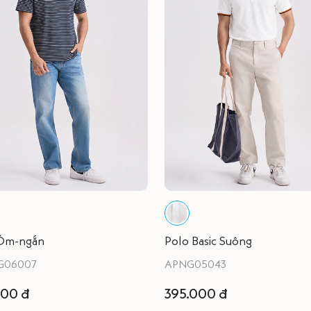
Ôm-ngắn
Polo Basic Suông
G06007
APNG05043
000 đ
395.000 đ