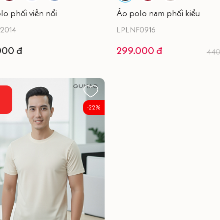
lo phối viền nổi
Áo polo nam phối kiểu
2014
LPLNF0916
000 đ
299.000 đ
440
-22%