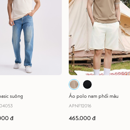
basic suông
Áo polo nam phối màu
04053
APNF12016
000 đ
465.000 đ