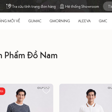
Tra cứu tình trạng đơn hàng
Hệ thống Showroom
ÀNG MỚI VỀ
GUMAC
GMORNING
ALEEVA
GMC
n Phẩm Đồ Nam
Mới