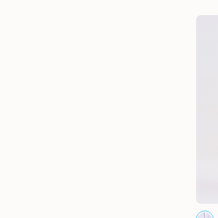
BST SOFT SUMMER
XS
39
35
36
Sale Off
BST INNER BEAUTY
37
38
40
S
CHOOSE EASY
M
L
XL
XXL
BST THE FLOW
SOFT GLOW
SOFT GLOW MIX & MATCH
GLOW TIME
ALEEVA
Ease summer