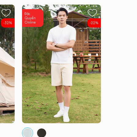
Độc
Quyền
Online
-32%
-22%