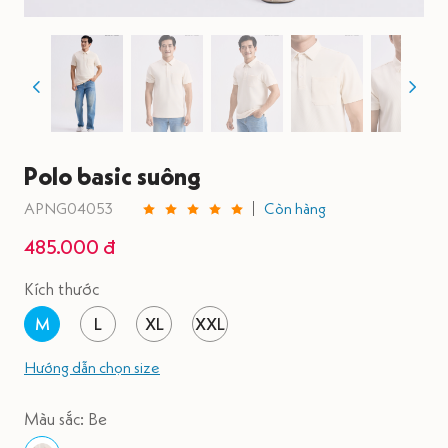
Polo basic suông
APNG04053
Còn hàng
485.000 đ
Kích thước
M
L
XL
XXL
Hướng dẫn chọn size
Màu sắc: Be