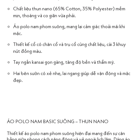
Chất liệu thun nano (65% Cotton, 35% Polyester) mềm
mịn, thoáng và co giãn vừa phải.
Áo polo nam phom suông, mang lại cảm giác thoải mái khi
mặc.
Thiết kế cổ có chân cổ và trụ cổ cùng chất liệu, cài 3 khuy
nút đồng màu.
Tay ngắn kansai gọn gàng, tăng độ bền và thẩm mỹ.
Hai bên sườn có xẻ nhẹ, lai ngang giúp dễ vận động và mặc
đẹp.
ÁO POLO NAM BASIC SUÔNG – THUN NANO
Thiết kế áo polo nam phom suông hiện đại mang đến sự cân
bằng giữa phong cách năng động và vẻ ngoài lịch lãm. Dáng áo