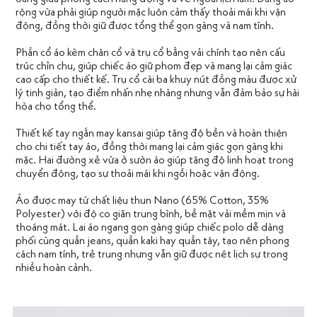
rộng vừa phải giúp người mặc luôn cảm thấy thoải mái khi vận
động, đồng thời giữ được tổng thể gọn gàng và nam tính.
Phần cổ áo kèm chân cổ và trụ cổ bằng vải chính tạo nên cấu
trúc chỉn chu, giúp chiếc áo giữ phom đẹp và mang lại cảm giác
cao cấp cho thiết kế. Trụ cổ cài ba khuy nút đồng màu được xử
lý tinh giản, tạo điểm nhấn nhẹ nhàng nhưng vẫn đảm bảo sự hài
hòa cho tổng thể.
Thiết kế tay ngắn may kansai giúp tăng độ bền và hoàn thiện
cho chi tiết tay áo, đồng thời mang lại cảm giác gọn gàng khi
mặc. Hai đường xẻ vừa ở sườn áo giúp tăng độ linh hoạt trong
chuyển động, tạo sự thoải mái khi ngồi hoặc vận động.
Áo được may từ chất liệu thun Nano (65% Cotton, 35%
Polyester) với độ co giãn trung bình, bề mặt vải mềm mịn và
thoáng mát. Lai áo ngang gọn gàng giúp chiếc polo dễ dàng
phối cùng quần jeans, quần kaki hay quần tây, tạo nên phong
cách nam tính, trẻ trung nhưng vẫn giữ được nét lịch sự trong
nhiều hoàn cảnh.