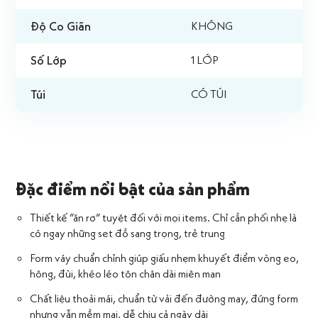
Độ Co Giãn
KHÔNG
Số Lớp
1 LỚP
Túi
CÓ TÚI
Đặc điểm nổi bật của sản phẩm
Thiết kế “ăn rơ” tuyệt đối với mọi items. Chỉ cần phối nhẹ là
có ngay những set đồ sang trọng, trẻ trung
Form váy chuẩn chỉnh giúp giấu nhẹm khuyết điểm vòng eo,
hông, đùi, khéo léo tôn chân dài miên man
Chất liệu thoải mái, chuẩn từ vải đến đường may, đứng form
nhưng vẫn mềm mại, dễ chịu cả ngày dài