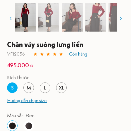
Chân váy suông lưng liền
VF12056
Còn hàng
495.000 đ
Kích thước
S
M
L
XL
Hướng dẫn chọn size
Màu sắc: Đen