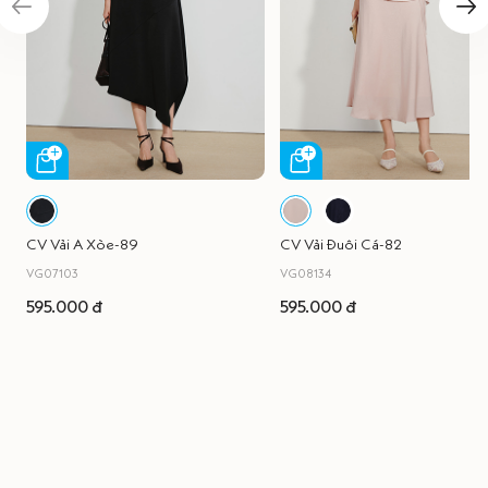
CV Vải A Xòe-89
CV Vải Đuôi Cá-82
VG07103
VG08134
595.000 đ
595.000 đ