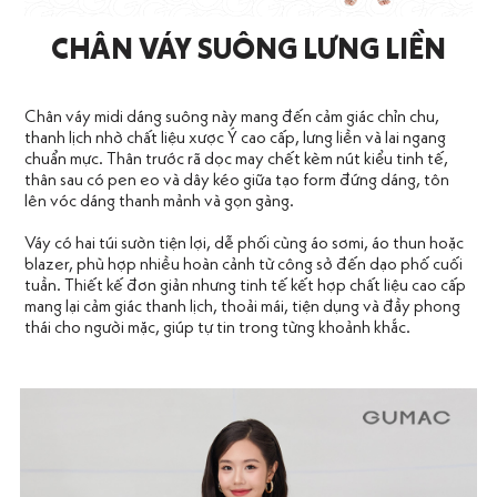
CHÂN VÁY SUÔNG LƯNG LIỀN
Chân váy midi dáng suông này mang đến cảm giác chỉn chu,
thanh lịch nhờ chất liệu xược Ý cao cấp, lưng liền và lai ngang
chuẩn mực. Thân trước rã dọc may chết kèm nút kiểu tinh tế,
thân sau có pen eo và dây kéo giữa tạo form đứng dáng, tôn
lên vóc dáng thanh mảnh và gọn gàng.
Váy có hai túi sườn tiện lợi, dễ phối cùng áo sơmi, áo thun hoặc
blazer, phù hợp nhiều hoàn cảnh từ công sở đến dạo phố cuối
tuần. Thiết kế đơn giản nhưng tinh tế kết hợp chất liệu cao cấp
mang lại cảm giác thanh lịch, thoải mái, tiện dụng và đầy phong
thái cho người mặc, giúp tự tin trong từng khoảnh khắc.