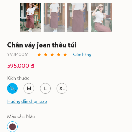
Chân váy jean thêu túi
YVJF10061
Còn hàng
595.000 đ
Kích thước
S
M
L
XL
Hướng dẫn chọn size
Màu sắc: Nâu