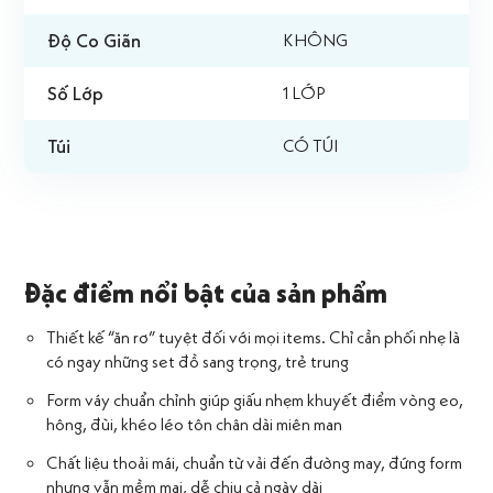
Độ Co Giãn
KHÔNG
Số Lớp
1 LỚP
Túi
CÓ TÚI
Đặc điểm nổi bật của sản phẩm
Thiết kế “ăn rơ” tuyệt đối với mọi items. Chỉ cần phối nhẹ là
có ngay những set đồ sang trọng, trẻ trung
Form váy chuẩn chỉnh giúp giấu nhẹm khuyết điểm vòng eo,
hông, đùi, khéo léo tôn chân dài miên man
Chất liệu thoải mái, chuẩn từ vải đến đường may, đứng form
nhưng vẫn mềm mại, dễ chịu cả ngày dài