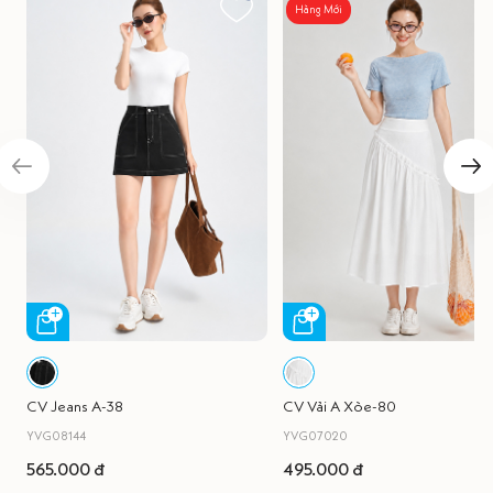
Hàng Mới
CV Jeans A-38
CV Vải A Xòe-80
YVG08144
YVG07020
565.000 đ
495.000 đ