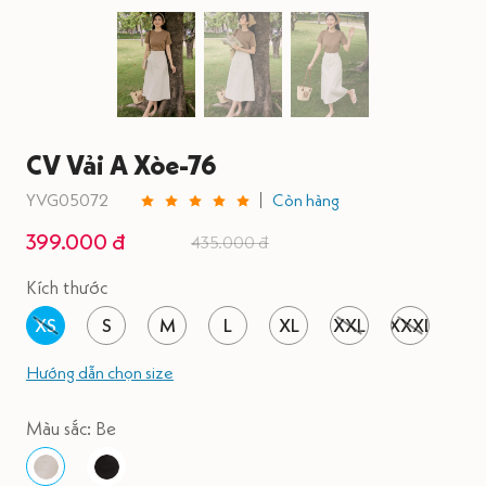
CV Vải A Xòe-76
YVG05072
Còn hàng
399.000 đ
435.000 đ
Kích thước
XS
S
M
L
XL
XXL
XXXL
Hướng dẫn chọn size
Màu sắc: Be