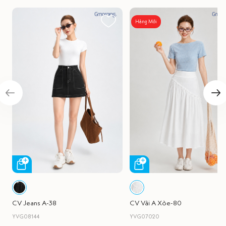
Hàng Mới
CV Jeans A-38
CV Vải A Xòe-80
YVG08144
YVG07020