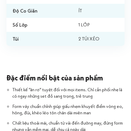
Độ Co Giãn
ÍT
Số Lớp
1 LỚP
Túi
2 TÚI XÉO
Đặc điểm nổi bật của sản phẩm
Thiết kế “ăn rơ” tuyệt đối với mọi items. Chỉ cần phối nhẹ là
có ngay những set đồ sang trọng, trẻ trung
Form váy chuẩn chỉnh giúp giấu nhẹm khuyết điểm vòng eo,
hông, đùi, khéo léo tôn chân dài miên man
Chất liệu thoải mái, chuẩn từ vải đến đường may, đứng form
nhưng vẫn mềm mại, dễ chịu cả ngày dài