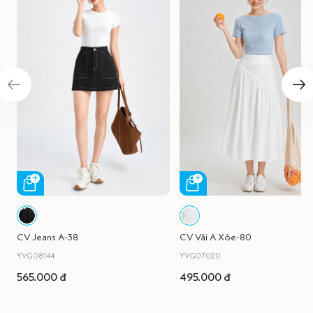
CV Jeans A-38
CV Vải A Xòe-80
YVG08144
YVG07020
565.000 đ
495.000 đ