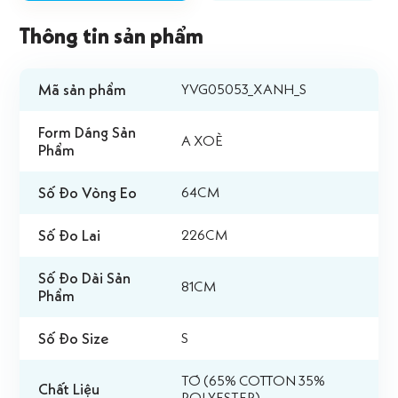
Thông tin sản phẩm
Mã sản phẩm
YVG05053_XANH_S
Form Dáng Sản
A XOÈ
Phẩm
Số Đo Vòng Eo
64CM
Số Đo Lai
226CM
Số Đo Dài Sản
81CM
Phẩm
Số Đo Size
S
TƠ (65% COTTON 35%
Chất Liệu
POLYESTER)