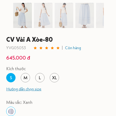
CV Vải A Xòe-80
YVG05053
Còn hàng
645.000 đ
Kích thước
S
M
L
XL
Hướng dẫn chọn size
Màu sắc: Xanh