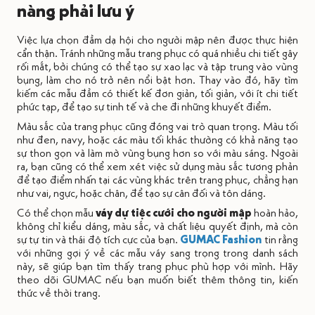
nàng phải lưu ý
Việc lựa chọn đầm dạ hội cho người mập nên được thực hiện
cẩn thận. Tránh những mẫu trang phục có quá nhiều chi tiết gây
rối mắt, bởi chúng có thể tạo sự xao lạc và tập trung vào vùng
bụng, làm cho nó trở nên nổi bật hơn. Thay vào đó, hãy tìm
kiếm các mẫu đầm có thiết kế đơn giản, tối giản, với ít chi tiết
phức tạp, để tạo sự tinh tế và che đi những khuyết điểm.
Màu sắc của trang phục cũng đóng vai trò quan trọng. Màu tối
như đen, navy, hoặc các màu tối khác thường có khả năng tạo
sự thon gọn và làm mờ vùng bụng hơn so với màu sáng. Ngoài
ra, bạn cũng có thể xem xét việc sử dụng màu sắc tương phản
để tạo điểm nhấn tại các vùng khác trên trang phục, chẳng hạn
như vai, ngực, hoặc chân, để tạo sự cân đối và tôn dáng.
Có thể chọn mẫu
váy dự tiệc cưới cho người mập
hoàn hảo,
không chỉ kiểu dáng, màu sắc, và chất liệu quyết định, mà còn
sự tự tin và thái độ tích cực của bạn.
GUMAC Fashion
tin rằng
với những gợi ý về các mẫu váy sang trọng trong danh sách
này, sẽ giúp bạn tìm thấy trang phục phù hợp với mình. Hãy
theo dõi GUMAC nếu bạn muốn biết thêm thông tin, kiến
thức về thời trang.