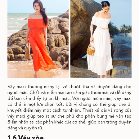
Váy maxi thường mang lại vẻ thướt tha và duyên dáng cho
người mặc. Chất vải mềm mại tạo cảm giác thoải mái và dễ dàng
để bạn cảm thấy tự tin khi mặc. Với người mũm mĩm, váy maxi
có thể là một lựa chọn tốt, bởi vì chúng có thể giúp che đi
khuyết điểm này một cách tự nhiên. Thiết kế dài và rộng của
váy maxi giúp tạo ra sự che phủ cho phần bụng mà vẫn tạo
điểm nhấn tại các phần khác của cơ thể, giúp bạn trông duyên
dáng và quyến rũ.
1.6 Váy xòe