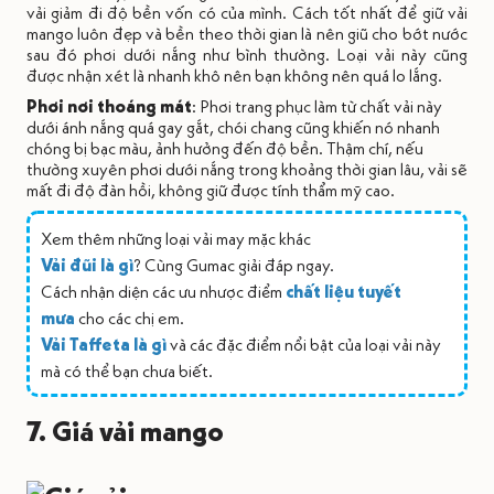
vải giảm đi độ bền vốn có của mình. Cách tốt nhất để giữ vải
mango luôn đẹp và bền theo thời gian là nên giũ cho bớt nước
sau đó phơi dưới nắng như bình thường. Loại vải này cũng
được nhận xét là nhanh khô nên bạn không nên quá lo lắng.
Phơi nơi thoáng mát
: Phơi trang phục làm từ chất vải này
dưới ánh nắng quá gay gắt, chói chang cũng khiến nó nhanh
chóng bị bạc màu, ảnh hưởng đến độ bền. Thậm chí, nếu
thường xuyên phơi dưới nắng trong khoảng thời gian lâu, vải sẽ
mất đi độ đàn hồi, không giữ được tính thẩm mỹ cao.
Xem thêm những loại vải may mặc khác
Vải đũi là gì
? Cùng Gumac giải đáp ngay.
Cách nhận diện các ưu nhược điểm
chất liệu tuyết
mưa
cho các chị em.
Vải Taffeta là gì
và các đặc điểm nổi bật của loại vải này
mà có thể bạn chưa biết.
7. Giá vải mango