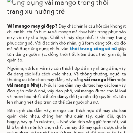
Vải mango may gì đẹp?
Đây chắc hẳn là câu hỏi của không ít
chị em khi chuẩn bị mua vải mango mà chưa biết trang phục nào
may vải này cho hợp. Chất vải này đẹp nhất là khi may trang
phục công sở. Với đặc tính khó nhăn, giữ form dáng tốt, do đó
mà nó được ứng dụng nhiều vào
thời trang công sở nữ
giúp
tôn dáng người mặc, đồng thời tiết kiệm được thời gian ủi, là
quần áo.
Ngoài ra, với loại vải này còn thích hợp để may những đầm, váy
đa dạng các kiểu cách khác nhau. Và thông thường, người ta
thường ưu tiên chọn may đầm, váy bằng
vải mango Hàn
hoặc
vải mango Nhật.
Nếu là loại đầm váy dự tiệc hay các loại váy
đơn giản mặc ở nhà, váy dạo phố, vải mango được cho là loại
vải hoàn hảo nhất để tôn dáng, để tạo nên độ quyến rũ, tôn
lên những nét đẹp trên cơ thể của người phụ nữ.
Bên cạnh các đầm váy, mango còn thích hợp để may các loại
quần khác nhau, chẳng hạn như quần tây, quần đùi, quần
baggy, hay quần culottes,... Nhờ vào tính năng giữ form tốt, vải
khó bị nhăn nên lựa chọn chất vải này để may quần được cho là
sự lựa chọn không thể hợp lý hơn. Ngay cả để may quần áo ở