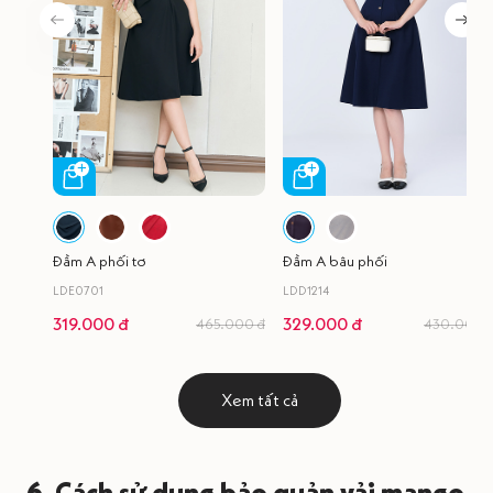
Đầm A phối tơ
Đầm A bâu phối
LDE0701
LDD1214
319.000 đ
329.000 đ
465.000 đ
430.000 
Xem tất cả
6. Cách sử dụng bảo quản vải mango