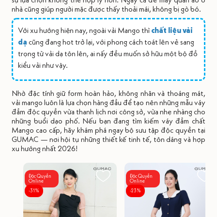
nhà cũng giúp người mặc được thấy thoải mái, không bị gò bó.
Với xu hướng hiện nay, ngoài vải Mango thì
chất liệu vải
dạ
cũng đang hot trở lại, với phong cách toát lên vẻ sang
trọng từ vải dạ tôn lên, ai nấy đều muốn sở hữu một bộ đồ
kiểu vải như vậy.
Nhờ đặc tính giữ form hoàn hảo, không nhăn và thoáng mát,
vải mango luôn là lựa chọn hàng đầu để tạo nên những mẫu váy
đầm độc quyền vừa thanh lịch nơi công sở, vừa nhẹ nhàng cho
những buổi dạo phố. Nếu bạn đang tìm kiếm váy đầm chất
Mango cao cấp, hãy khám phá ngay bộ sưu tập độc quyền tại
GUMAC — nơi hội tụ những thiết kế tinh tế, tôn dáng và hợp
xu hướng nhất 2026!
Độc Quyền
Độc Quyền
Online
Online
-31%
-23%