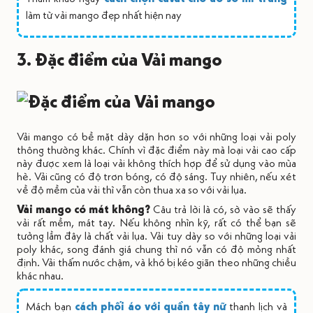
làm từ vải mango đẹp nhất hiện nay
3. Đặc điểm của Vải mango
Vải mango có bề mặt dày dặn hơn so với những loại vải poly
thông thường khác. Chính vì đặc điểm này mà loại vải cao cấp
này được xem là loại vải không thích hợp để sử dụng vào mùa
hè. Vải cũng có độ trơn bóng, có độ sáng. Tuy nhiên, nếu xét
về độ mềm của vải thì vẫn còn thua xa so với vải lụa.
Vải mango có mát không?
Câu trả lời là có, sờ vào sẽ thấy
vải rất mềm, mát tay. Nếu không nhìn kỹ, rất có thể bạn sẽ
tưởng lầm đây là chất vải lụa. Vải tuy dày so với những loại vải
poly khác, song đánh giá chung thì nó vẫn có độ mỏng nhất
định. Vải thấm nước chậm, và khó bị kéo giãn theo những chiều
khác nhau.
Mách bạn
cách phối áo với quần tây nữ
thanh lịch và