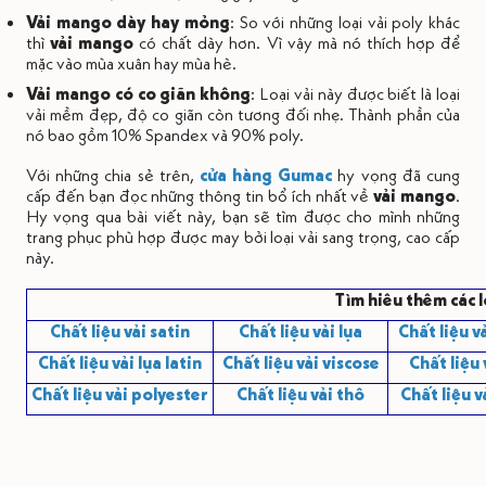
Vải mango dày hay mỏng
: So với những loại vải poly khác
thì
vải mango
có chất dày hơn. Vì vậy mà nó thích hợp để
mặc vào mùa xuân hay mùa hè.
Vải mango có co giãn không
: Loại vải này được biết là loại
vải mềm đẹp, độ co giãn còn tương đối nhẹ. Thành phần của
nó bao gồm 10% Spandex và 90% poly.
Với những chia sẻ trên,
cửa hàng Gumac
hy vọng đã cung
cấp đến bạn đọc những thông tin bổ ích nhất về
vải mango
.
Hy vọng qua bài viết này, bạn sẽ tìm được cho mình những
trang phục phù hợp được may bởi loại vải sang trọng, cao cấp
này.
Tìm hiêu thêm các 
Chất liệu vải satin
Chất liệu vải lụa
Chất liệu v
Chất liệu vải lụa latin
Chất liệu vải viscose
Chất liệu
Chất liệu vải polyester
Chất liệu vải thô
Chất liệu v