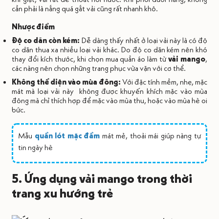
cần phải là nắng quá gắt vải cũng rất nhanh khô.
Nhược điểm
Độ co dãn còn kém:
Dễ dàng thấy nhất ở loại vải này là có độ
co dãn thua xa nhiều loại vải khác. Do độ co dãn kém nên khó
thay đổi kích thước, khi chọn mua quần áo làm từ
vải mango
,
các nàng nên chọn những trang phục vừa vặn với cơ thể.
Không thể diện vào mùa đông:
Với đặc tính mềm, nhẹ, mặc
mát mà loại vải này không được khuyến khích mặc vào mùa
đông mà chỉ thích hợp để mặc vào mùa thu, hoặc vào mùa hè oi
bức.
Mẫu
quần lót mặc đầm
mát mẻ, thoải mái giúp nàng tự
tin ngày hè
5. Ứng dụng vải mango trong thời
trang xu hướng trẻ