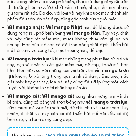
một trong những loại vải phổ biến, được sử dụng rộng rãi trên
thị trường hiện nay. Với chất vải mát mẻ, nhẹ, mềm mại nhưng
giữ form rất tốt. Do đó, với loại vải này khi được may thành sản
phẩm đều tôn lên nét đẹp, từng góc cạnh của người mặc.
Vải mango nhật:
Vải mango Nhật
mặc dù không được sử
dụng rộng rãi, phổ biến bằng
vải mango Hàn.
Tuy vậy, chất
vải này cũng rất mềm mịn, mượt không thua kém gì loại vải
nhung. Hơn nữa, nó còn có độ trơn bóng nhất định, thấm hút
mồ hôi cùng vô cùng tốt, mặc thoáng mát, dễ chịu.
Vải mango trơn lụa:
Khi mặc những trang phục làm từ loại vải
này, bạn sẽ nhận ra cảm giác mềm mại, dễ chịu, thoải mái hơn
hẳn. Hơn nữa, so với những loại vải trên, thì
vải mango trơn
lụa
không bị xù lông trong quá trình sử dụng. Đặc biệt, nếu
giặt máy hay giặt tay, loại vải này cũng đều đáp ứng một cách
tuyệt vời, không lo sợ bị nhăn hay giãn áo.
Vải mango cát:
Vải mango cát
cũng như những loại vải đã
kể trên, cũng có dáng vẻ trơn bóng như
vải mango trơn lụa
,
cũng mượt mà và mặc thoải mái, dễ chịu như vải lụa mango. Tuy
nhiên, ở chất vải này còn có độ thấm hút mồ hôi tốt, có độ
bền cao, giữ form dáng cũng đẹp.
Tham khảo ngay
cách chọn cavat cho áo sơ mi trắng