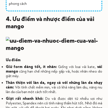
phong cách
4. Ưu điểm và nhược điểm của vải
mango
Ưu điểm
Giữ form dáng tốt, ít nhăn:
Giống với loại vải kate,
vải
mango
cũng hạn chế những nếp gấp vải, hoặc nhăn nheo do
giặt máy.
Thân thiện với làn da, ngay cả với những làn da nhạy
cảm:
Với tính chất mềm mịn, vải có khả năng làm dịu, nâng niu
làn da của bạn một cách tốt nhất.
Giặt rất nhanh khô:
Do vải được dệt từ nhiều sợi như
Polyester, Spandex nên có tính năng thấm hút tốt. Nhờ đó mà
khi giặt, vải rất dễ thoát hơi nước. Khi phơi dưới nắng, không