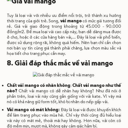
Tuy là loại vải với nhiều ưu điểm nổi trội, trở thành xu hướng
thời trang của giới trẻ. Song,
vải mango
có mức giá tương đối
rẻ. Giá vải giao động trong khoảng từ 45.000 - 90.000
đồng/m2. Để mua loại vải cao cấp này, bạn dễ dàng mua được
ở chợ, hoặc ở các cửa hàng bán vải,... Đây là loại vải phổ biến,
được sử dụng rộng rãi, không quá hiếm. Nên bạn chỉ cần chọn
nơi bán uy tín cùng giá thành phải chăng, lựa chọn màu sắc và
họa tiết cho trang phục cần may.
8. Giải đáp thắc mắc về vải mango
Chất vải mango có nhăn không
:
Chất vải mango như thế
nào?
Chất vải mango có dễ nhăn hay không? Như đã nói ở
phần trên, loại vải này cũng gần giống với vải kate. Vì vậy mà
nó có khả năng giữ form tốt, khó bị nhăn do nếp gấp vải.
Vải mango có mát không:
Đây là loại vải được khuyến khích
để làm trang phục vào mùa hè. Chỉ vậy thôi cũng đủ hiểu loại
vải này có mát mẻ, thoải mái hay không. Hơn nữa, vải còn có
độ mềm mịn, mượt mà, không gây cảm giác hầm bí.