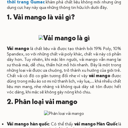
thời trang Gumac
khám phá chất liệu không mới nhưng ứng
dụng cực hay này qua những thông tin hữu ích dưới đây.
1. Vải mango là vải gì?
Vải mango
là chất liệu vải được tạo thành bởi 19% Poly, 10%
Spandex, so với những chất vải poly khác, chất vải này có phần
dày hơn. Tuy nhiên, khi mặc lên người, vải mango vẫn mang lại
sự thoải mái, dễ chịu, thấm hút mồ hôi nhanh. Đây là một trong
những loại vải được ưa chuộng, trở thành xu hướng của giới trẻ.
Chất vải có độ co giãn tương đối nhẹ vì vậy
vải mango
được
dùng trong
mẫu
áo sơ mi nữ thanh lịch, váy lụa,... khá nhiều chất
liệu mịn mang, nhẹ nhàng và không quá dày sẽ tôn được hết
vóc dáng, khi mặc sẽ không gây nóng khó chịu.
2. Phân loại vải mango
Vải mango hàn quốc
: Có thể thấy
vải mango Hàn Quốc
là