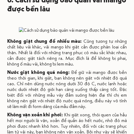
được bền lâu
Không giặt chung đồ nhiều màu:
Cũng tương tự những
chất liệu vải khác, vải mango khi giặt cần được phân loại cẩn
thận. Nhất là đối với những trang phục có màu sắc khác nhau,
cần được giặt tách riêng ra. Mục đích là để không bị phai,
không ố màu vải, không bị lem màu.
Nước giặt không quá nóng:
Để giữ vải mango được bền
theo thời gian, khi giặt, bạn không nên giặt với nhiệt độ quá
cao. Chỉ nên dùng nước nóng dưới 30 độ C, nước lạnh hoặc
nước dưới nhiệt độ giới hạn càng xuống thấp càng tốt. Đặc
biệt đối với những mẫu
váy đầm suông hiện đại thì chị em
không nên giặt với nhiệt độ nước quá nóng, điều này vô tình
sẽ làm mất đi form dáng của mẫu đầm này.
Không vặn xoắn khi phơi:
Khi giặt xong, thói quen của hầu
hết mọi người là vặn, xoắn để quần áo hết nước, nhờ đó mà
phơi được nhanh khô hơn. Tuy nhiên, đối với các trang phục
làm từ vải này, bạn không nên vặn xoắn. Bởi như vậy sẽ khiến