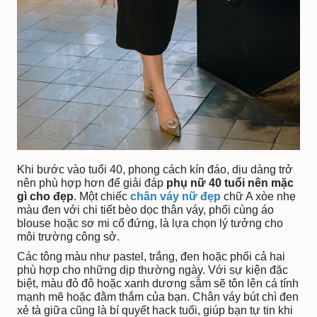
Khi bước vào tuổi 40, phong cách kín đáo, dịu dàng trở
nên phù hợp hơn để giải đáp
phụ nữ 40 tuổi nên mặc
gì cho đẹp
. Một chiếc
chân váy nữ đẹp
chữ A xòe nhẹ
màu đen với chi tiết bèo dọc thân váy, phối cùng áo
blouse hoặc sơ mi cổ đứng, là lựa chọn lý tưởng cho
môi trường công sở.
Các tông màu như pastel, trắng, đen hoặc phối cả hai
phù hợp cho những dịp thường ngày. Với sự kiện đặc
biệt, màu đỏ đô hoặc xanh dương sẫm sẽ tôn lên cá tính
mạnh mẽ hoặc đằm thắm của bạn. Chân váy bút chì đen
xẻ tà giữa cũng là bí quyết hack tuổi, giúp bạn tự tin khi