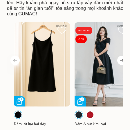
léo. Hãy khám phá ngay bộ sưu tập váy đầm mới nhất
để tự tin “ăn gian tuổi”, tỏa sáng trong mọi khoảnh khắc
cùng GUMAC!
Best seller
-37%
Đầm lót lụa hai dây
Đầm A nút kim loại