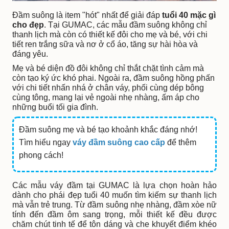
Đầm suông là item "hót" nhất để giải đáp
tuổi 40 mặc gì
cho đẹp
. Tại GUMAC, các mẫu đầm suông không chỉ
thanh lịch mà còn có thiết kế đôi cho mẹ và bé, với chi
tiết ren trắng sữa và nơ ở cổ áo, tăng sự hài hòa và
đáng yêu.
Mẹ và bé diện đồ đôi không chỉ thắt chặt tình cảm mà
còn tạo ký ức khó phai. Ngoài ra, đầm suông hồng phấn
với chi tiết nhấn nhá ở chân váy, phối cùng dép bông
cùng tông, mang lại vẻ ngoài nhẹ nhàng, ấm áp cho
những buổi tối gia đình.
Đầm suông mẹ và bé tạo khoảnh khắc đáng nhớ!
Tìm hiểu ngay
váy đầm suông cao cấp
để thêm
phong cách!
Các mẫu váy đầm tại GUMAC là lựa chọn hoàn hảo
dành cho phái đẹp tuổi 40 muốn tìm kiếm sự thanh lịch
mà vẫn trẻ trung. Từ đầm suông nhẹ nhàng, đầm xòe nữ
tính đến đầm ôm sang trọng, mỗi thiết kế đều được
chăm chút tinh tế để tôn dáng và che khuyết điểm khéo