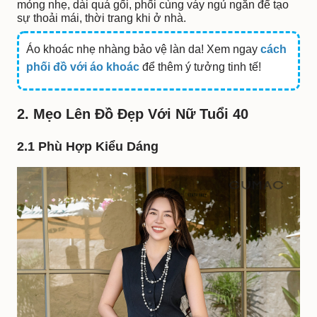
mỏng nhẹ, dài quá gối, phối cùng váy ngủ ngắn để tạo
sự thoải mái, thời trang khi ở nhà.
Áo khoác nhẹ nhàng bảo vệ làn da! Xem ngay
cách
phối đồ với áo khoác
để thêm ý tưởng tinh tế!
2. Mẹo Lên Đồ Đẹp Với Nữ Tuổi 40
2.1 Phù Hợp Kiểu Dáng