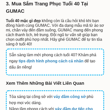
3. Mua Sắm Trang Phục Tuổi 40 Tại
GUMAC
Tuổi 40 mặc gì đẹp
không còn là câu hỏi khó khi bạn
đồng hành cùng GUMAC. Với đa dạng mẫu mã từ áo sơ
mi, chân váy đến đầm suông, GUMAC mang đến phong
cách thanh lịch, trẻ trung. Đội ngũ tư vấn sẽ giúp bạn
chọn outfit phù hợp nhất. Hãy ghé GUMAC để tự tin tỏa
sáng ở tuổi 40!
Sẵn sàng làm mới phong cách tuổi 40? Khám phá
ngay
tips định hình phong cách cá nhân
để tạo
dấu ấn riêng!
Xem Thêm Những Bài Viết Liên Quan
Tỏa sáng tại công sở với
váy đầm công sở
phù
hợp mọi vóc dáng.
Nâng tầm phong cách với
váy đầm dự tiệc cho