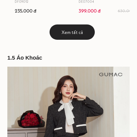
DF09012
DE07004
235.000 đ
399.000 đ
630.000 
Xem tất cả
1.5 Áo Khoác