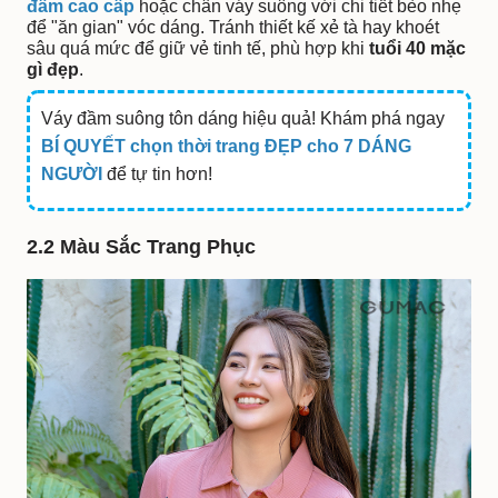
đầm cao cấp
hoặc chân váy suông với chi tiết bèo nhẹ
để "ăn gian" vóc dáng. Tránh thiết kế xẻ tà hay khoét
sâu quá mức để giữ vẻ tinh tế, phù hợp khi
tuổi 40 mặc
gì đẹp
.
Váy đầm suông tôn dáng hiệu quả! Khám phá ngay
BÍ QUYẾT chọn thời trang ĐẸP cho 7 DÁNG
NGƯỜI
để tự tin hơn!
2.2 Màu Sắc Trang Phục