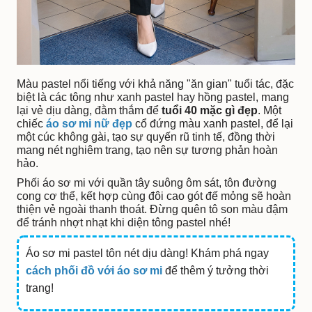
Màu pastel nổi tiếng với khả năng "ăn gian" tuổi tác, đặc
biệt là các tông như xanh pastel hay hồng pastel, mang
lại vẻ dịu dàng, đằm thắm để
tuổi 40 mặc gì đẹp
. Một
chiếc
áo sơ mi nữ đẹp
cổ đứng màu xanh pastel, để lại
một cúc không gài, tạo sự quyến rũ tinh tế, đồng thời
mang nét nghiêm trang, tạo nên sự tương phản hoàn
hảo.
Phối áo sơ mi với quần tây suông ôm sát, tôn đường
cong cơ thể, kết hợp cùng đôi cao gót đế mỏng sẽ hoàn
thiện vẻ ngoài thanh thoát. Đừng quên tô son màu đậm
để tránh nhợt nhạt khi diện tông pastel nhé!
Áo sơ mi pastel tôn nét dịu dàng! Khám phá ngay
cách phối đồ với áo sơ mi
để thêm ý tưởng thời
trang!