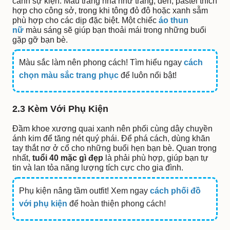
cảnh sự kiện. Màu trang nhã như trắng, đen, pastel thích
hợp cho công sở, trong khi tông đỏ đô hoặc xanh sẫm
phù hợp cho các dịp đặc biệt. Một chiếc
áo thun
nữ
màu sáng sẽ giúp bạn thoải mái trong những buổi
gặp gỡ bạn bè.
Màu sắc làm nên phong cách! Tìm hiểu ngay
cách
chọn màu sắc trang phục
để luôn nổi bật!
2.3 Kèm Với Phụ Kiện
Đầm khoe xương quai xanh nên phối cùng dây chuyền
ánh kim để tăng nét quý phái. Để phá cách, dùng khăn
tay thắt nơ ở cổ cho những buổi hẹn bạn bè. Quan trọng
nhất,
tuổi 40 mặc gì đẹp
là phải phù hợp, giúp bạn tự
tin và lan tỏa năng lượng tích cực cho gia đình.
Phụ kiện nâng tầm outfit! Xem ngay
cách phối đồ
với phụ kiện
để hoàn thiện phong cách!