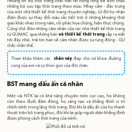
Những tín đồ thời trang chắc hẳn rất nóng lòng để đón chào
những bộ sưu tập thời trang theo mùa. Nhạy cảm - đặc trưng
của một nhà thiết kế thời trang chuyên nghiệp, từ đó họ nhận
điện được sự thay đổi màu sắc tiết trời ở những khoảng thời
gian khác nhau trong năm, rồi phác họa chúng, hiện thực chúng.
Cùng chờ đón những cảm nhận của các nhà thiết kế thời trang
từ GUMAC qua những bản
vẽ thiết kế thời trang
sắp ra mắt
tới đây nhé, trái tim bạn sẽ cảm nhận được sự rung động - GU
chắc chắn thế.
Tham khảo thêm các
chân váy
đẹp cho nữ khoe đường
cong của em và sự thon gọn của đôi chân.
BST mang dấu ấn cá nhân
Một vài NTK lại có khả năng chuyên môn cực cao, họ không
còn theo đuổi đám đông, họ sáng tạo và khẳng định vị trí
chính mình trong làng thời trang. Đôi khi là dấu ấn của họ thanh
thoát trên bộ trang phục, đôi khi lại giúp người diện khẳng định
được phong cách thời trang của mình.