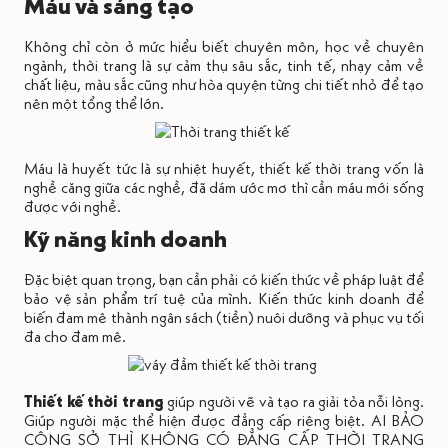
Máu và sáng tạo
Không chỉ còn ở mức hiểu biết chuyên môn, học về chuyên
ngành, thời trang là sự cảm thụ sâu sắc, tinh tế, nhạy cảm về
chất liệu, màu sắc cũng như hòa quyện từng chi tiết nhỏ để tạo
nên một tổng thể lớn.
Máu là huyết tức là sự nhiệt huyết, thiết kế thời trang vốn là
nghề căng giữa các nghề, đã dám ước mơ thì cần máu mới sống
được với nghề.
Kỹ năng kinh doanh
Đặc biệt quan trọng, bạn cần phải có kiến thức về pháp luật để
bảo vệ sản phẩm trí tuệ của mình. Kiến thức kinh doanh để
biến đam mê thành ngân sách (tiền) nuôi dưỡng và phục vụ tối
đa cho đam mê.
Thiết kế thời trang
giúp người vẽ và tạo ra giải tỏa nỗi lòng.
Giúp người mặc thể hiện được đẳng cấp riêng biệt. AI BẢO
CÔNG SỞ THÌ KHÔNG CÓ ĐẲNG CẤP THỜI TRANG