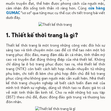
muốn truyền đạt, thể hiện được phong cách của người mặc,
cảm nhận đời sống tinh thần rõ ràng hơn.
Cùng
cửa hàng
GUMAC
"sơ sơ" qua từng mục cụ thể cực chi tiết trong bài viết
dưới đây.
1. Thiết kế thời trang là gì?
Thiết kế thời trang là một trong những công việc đòi hỏi sự
sáng tạo và tính chuyên môn cao để có thể tạo nên một bộ
trang phục độc đáo, mang đậm dấu ấn cá nhân, tính thẩm mỹ
cao và truyền đạt đúng thông điệp của nhà thiết kế.
Không
chỉ dừng lại ở bộ trang phục được tạo ra, nhà thiết kế thời
trang (NTK) còn biết cách kết hợp nhuần nhuyễn từ những
phụ kiện, chi tiết đi kèm cho phù hợp đến chủ đề bộ trang
phục cũng như không gian người mặc cần xuất hiện. Nhà thiết
kế thời trang chuyên nghiệp sẽ biết cách biến đam mê của
mình trở thành sự nghiệp, dùng sở thích tạo ra được giá trị cả
về mặt tinh thần lẫn kinh tế. Cho ra mắt những bộ sưu tập
(BST) theo chủ đề, được đông đảo giới trung và thượng lưu
đón nhận.