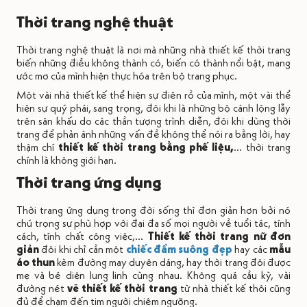
Thời trang nghệ thuật
Thời trang nghệ thuật là nơi mà những nhà thiết kế thời trang
biến những điều không thành có, biến có thành nổi bật, mang
ước mơ của mình hiện thực hóa trên bộ trang phục.
Một vài nhà thiết kế thể hiện sự điên rồ của mình, một vài thể
hiện sự quý phái, sang trọng, đôi khi là những bộ cánh lộng lẫy
trên sân khấu do các thần tượng trình diễn, đôi khi dùng thời
trang để phản ánh những vấn đề không thể nói ra bằng lời, hay
thậm chí
thiết kế thời trang bằng phế liệu,
... thời trang
chính là không giới hạn.
Thời trang ứng dụng
Thời trang ứng dụng trong đời sống thì đơn giản hơn bởi nó
chú trọng sự phù hợp với đại đa số mọi người về tuổi tác, tính
cách, tính chất công việc,...
Thiết kế thời trang nữ đơn
giản
đôi khi chỉ cần một
chiếc đầm suông đẹp
hay các
mẫu
áo thun
kèm đường may duyên dáng, hay thời trang đôi được
mẹ và bé diện lung linh cùng nhau. Không quá cầu kỳ, vài
đường nét
vẽ thiết kế thời trang
từ nhà thiết kế thôi cũng
đủ để chạm đến tim người chiêm ngưỡng.