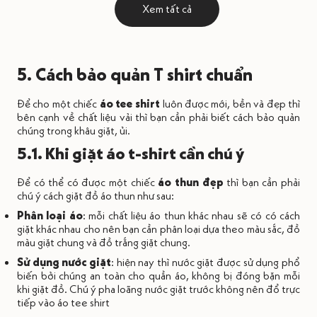
Xem tất cả
5. Cách bảo quản T shirt chuẩn
Để cho một chiếc
áo tee shirt
luôn được mới, bền và đẹp thì
bên cạnh về chất liệu vải thì bạn cần phải biết cách bảo quản
chúng trong khâu giặt, ủi.
5.1. Khi giặt áo t-shirt cần chú ý
Để có thể có được một chiếc
áo thun đẹp
thì bạn cần phải
chú ý cách giặt đồ áo thun như sau:
Phân loại áo
: mỗi chất liệu áo thun khác nhau sẽ có có cách
giặt khác nhau cho nên bạn cần phân loại dựa theo màu sắc, đồ
màu giặt chung và đồ trắng giặt chung.
Sử dụng nước giặt
: hiện nay thì nước giặt được sử dụng phổ
biến bởi chúng an toàn cho quần áo, không bị đóng bặn mỗi
khi giặt đồ. Chú ý pha loãng nước giặt trước không nên đổ trực
tiếp vào áo tee shirt