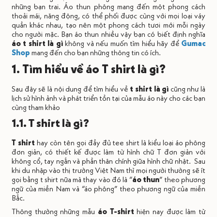
những bạn trai. Áo thun phông mang đến một phong cách
thoải mái, năng động, có thể phối được cùng với mọi loại váy
quần khác nhau, tạo nên một phong cách tươi mới mỗi ngày
cho người mặc. Bạn áo thun nhiều vậy bạn có biết định nghĩa
áo t shirt là gì
không và nếu muốn tìm hiểu hãy để
Gumac
Shop
mang đến cho bạn những thông tin có ích.
1. Tìm hiểu về áo T shirt là gì?
Sau đây sẽ là nội dung để tìm hiểu về
t shirt là gì
cũng như là
lịch sử hình ảnh và phát triển tồn tại của mẫu áo này cho các bạn
cùng tham khảo
1.1. T shirt là gì?
T shirt
hay còn tên gọi đầy đủ tee shirt là kiểu loại áo phông
đơn giản, có thiết kế được làm từ hình chữ T đơn giản với
không cổ, tay ngắn và phần thân chính giữa hình chữ nhật. Sau
khi du nhập vào thị trường Việt Nam thì mọi người thường sẽ ít
gọi bằng t shirt nữa mà thay vào đó là “
áo thun
” theo phương
ngữ của miền Nam và “áo phông” theo phương ngữ của miền
Bắc.
Thông thường những mẫu
áo T-shirt
hiện nay được làm từ