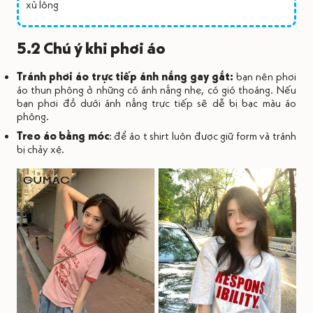
xù lông
5.2 Chú ý khi phơi áo
Tránh phơi áo trực tiếp ánh nắng gay gắt:
bạn nên phơi
áo thun phông ở những có ánh nắng nhẹ, có gió thoáng. Nếu
bạn phơi đồ dưới ánh nắng trực tiếp sẽ dễ bị bạc màu áo
phông.
Treo áo bằng móc
: để áo t shirt luôn được giữ form và tránh
bị chảy xệ.