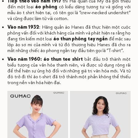
Tiếp theo vào năm 1917
thì Hải quân của Mỹ đã giới thiệu
đến một loại
áo phông
có kiểu dáng tương tự và giống với
mẫu áo t shirt hiện tại, có tên gọi là “crew-necked undershirt”
và cũng được làm từ vải cotton.
Vào năm 1932
: Hãng quần áo Hanes đã thực hiện một cuộc
phỏng vấn đối với khách hàng của mình và phát hiện ra rằng họ
đang tìm kiếm một loại
áo thun phông tay ngắn
để mặc sau
lớp áo sơ mi của mình và từ đó thương hiệu Hanes đã cho ra
mắt những chiếc áo phong ngắn tay đầu tiên gọi là “T-shirt”.
Vào năm 1960: áo thun tee shirt
bắt đầu trở thành một
biểu tượng của văn hóa thanh niên, và được sử dụng rộng rãi
để thể hiện sự ủng hộ đối với những giá trị văn hóa mới. Và từ
đó trở đi thì áo t-shirt đã trở thành một phần không thể thiếu
trong nền văn hóa hiện đại.