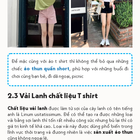
Để mặc cùng với áo t shirt thì không thể bỏ qua những
chiếc
áo thun quần short
, phù hợp với những buổi đi
chơi cùng bạn bè, đi dã ngoại, picnic
2.3 Vải Lanh chất liệu T shirt
Chất liệu vải lanh
được làm từ sợi của cây lanh có tên tiếng
anh là Linum usitatissimum. Để có thể tạo ra được những loại
vải bằng sợi lanh thì tốn rất nhiều công sức nhưng bù lại thì có
giá trị kinh tế khá cao. Loại vải này được dùng phổ biến trong
lĩnh vực thời trang và đương nhiên là việc
sản xuất áo thun
cũng không ngoại lệ.