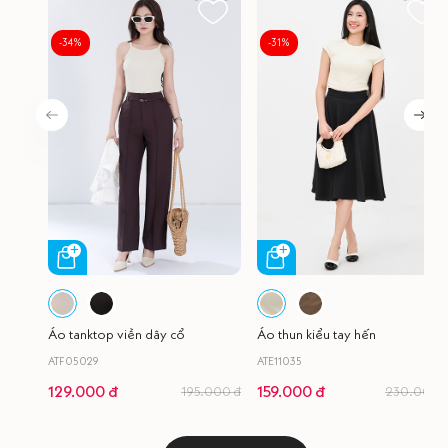
-34%
-31%
Áo tanktop viền dây cổ
Áo thun kiểu tay hến
ATF05029
ATE11035
129.000 đ
159.000 đ
195.000 đ
230.000 