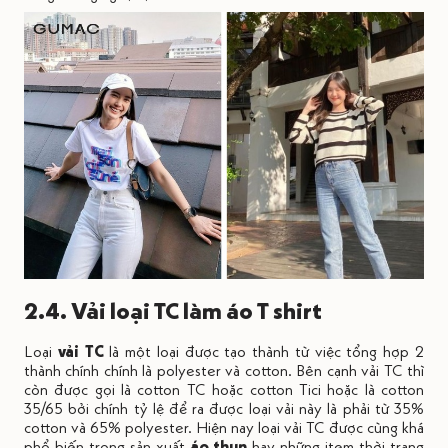
2.4. Vải loại TC làm áo T shirt
Loại
vải TC
là một loại được tạo thành từ việc tổng hợp 2
thành chính chính là polyester và cotton. Bên cạnh vải TC thì
còn được gọi là cotton TC hoặc cotton Tici hoặc là cotton
35/65 bởi chính tỷ lệ để ra được loại vải này là phải từ 35%
cotton và 65% polyester. Hiện nay loại vải TC được cùng khá
phổ biến trong sản xuất
áo thun
hay những item thời trang