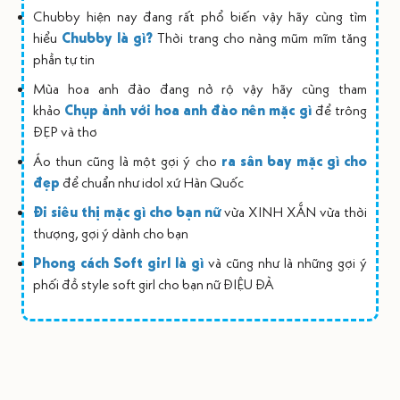
Chubby hiện nay đang rất phổ biến vậy hãy cùng tìm
hiểu
Chubby là gì?
Thời trang cho nàng mũm mĩm tăng
phần tự tin
Mùa hoa anh đào đang nở rộ vậy hãy cùng tham
khảo
Chụp ảnh với hoa anh đào nên mặc gì
để trông
ĐẸP và thơ
Áo thun cũng là một gợi ý cho
ra sân bay mặc gì cho
đẹp
để chuẩn như idol xứ Hàn Quốc
Đi siêu thị mặc gì cho bạn nữ
vừa XINH XẮN vừa thời
thượng, gợi ý dành cho bạn
Phong cách Soft girl là gì
và cũng như là những gợi ý
phối đồ style soft girl cho bạn nữ ĐIỆU ĐÀ