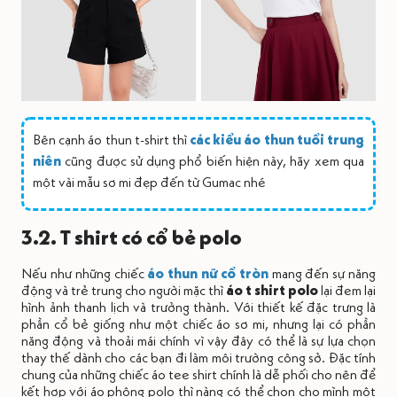
Bên cạnh áo thun t-shirt thì
các kiểu áo thun tuổi trung
niên
cũng được sử dụng phổ biến hiện này, hãy xem qua
một vài mẫu sơ mi đẹp đến từ Gumac nhé
3.2. T shirt có cổ bẻ polo
Nếu như những chiếc
áo thun nữ cổ tròn
mang đến sự năng
động và trẻ trung cho người mặc thì
áo t shirt polo
lại đem lại
hình ảnh thanh lịch và trưởng thành. Với thiết kế đặc trưng là
phần cổ bẻ giống như một chiếc áo sơ mi, nhưng lại có phần
năng động và thoải mái chính vì vậy đây có thể là sự lựa chọn
thay thế dành cho các bạn đi làm môi trường công sở. Đặc tính
chung của những chiếc áo tee shirt chính là dễ phối cho nên để
kết hợp với áo phông polo
thì nàng có thể chọn cho mình một