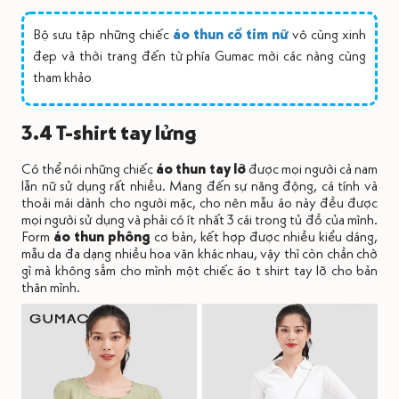
Bộ sưu tập những chiếc
áo thun cổ tim nữ
vô cùng xinh
đẹp và thời trang đến từ phía Gumac mời các nàng cùng
tham khảo
3.4 T-shirt tay lửng
Có thể nói những chiếc
áo thun tay lỡ
được mọi người cả nam
lẫn nữ sử dụng rất nhiều. Mang đến sự năng động, cá tính và
thoải mái dành cho người mặc, cho nên mẫu áo này đều được
mọi người sử dụng và phải có ít nhất 3 cái trong tủ đồ của mình.
Form
áo thun phông
cơ bản, kết hợp được nhiều kiểu dáng,
mẫu da đa dạng nhiều hoa văn khác nhau, vậy thì còn chần chờ
gì mà không sắm cho mình một chiếc áo t shirt tay lỡ cho bản
thân mình.