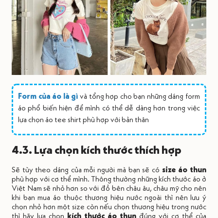
Form của áo là gì
và tổng hợp cho bạn những dáng form
áo phổ biến hiện để mình có thể dễ dàng hơn trong việc
lựa chọn áo tee shirt phù hợp với bản thân
4.3. Lựa chọn kích thước thích hợp
Sẽ tùy theo dáng của mỗi người mà bạn sẽ có
size áo thun
phù hợp với cơ thể mình. Thông thường những kích thước áo ở
Việt Nam sẽ nhỏ hơn so với đồ bên châu âu, châu mỹ cho nên
khi bạn mua áo thuộc thương hiệu nước ngoài thì nên lưu ý
chọn nhỏ hơn một size còn nếu chọn thương hiệu trong nước
thì hãy lựa chọn
kích thước áo thun
đúng với cơ thể của