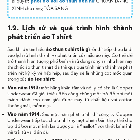
Bí quyết
phối đồ với áo thun đen nữ
CHUẨN DÁNG
XINH cho nàng TỎA SÁNG
1.2. Lịch sử và quá trình hình thành
phát triển áo T shirt
Sau khi đã tìm hiểu
áo thun t shirt là gì
rồi thì tiếp theo là đi
vào lịch sử hình thành và phát triển của mẫu áo này. Có thể để
trở thành hiện tượng phổ biến và sử dụng rộng rãi như hiện nay
thì chiếc áo thun t shirt đã trải qua quá trình hình thành và phát
triển rất kỳ kỳ và hấp hấp, sau đây sẽ là những cột mốc quan
trọng của
áo tee shirt:
Vào năm 1913:
một hãng khăn tắm và nội y có tên là Cooper
Underwear đã giới thiệu đến công chúng một bộ đồ bơi một
mảnh dành cho nam giới được may từ chất liệu vải cotton
thoáng mát, mềm mại.
Vào năm 1914
: Sau một năm phát trình thì công ty Cooper
Underwear tiếp tục cho trình làng một phiên bản thay thế cho
bộ đồ bơi một mảnh kia được gọi là “maillot” với thiết kế mảnh
vải trải từ vai đến đùi