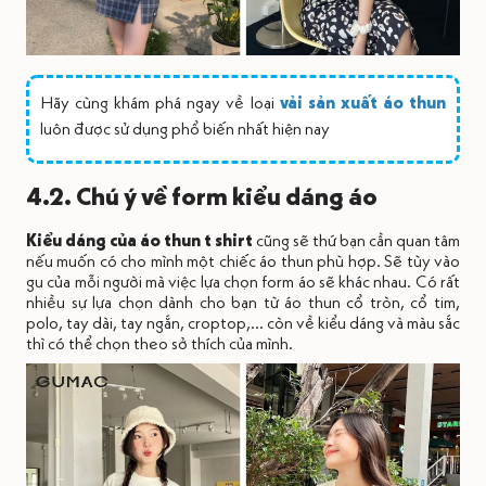
Hãy cùng khám phá ngay về loại
vải sản xuất áo thun
luôn được sử dụng phổ biến nhất hiện nay
4.2. Chú ý về form kiểu dáng áo
Kiểu dáng của áo thun t shirt
cũng sẽ thứ bạn cần quan tâm
nếu muốn có cho mình một chiếc áo thun phù hợp. Sẽ tùy vào
gu của mỗi người mà việc lựa chọn form áo sẽ khác nhau. Có rất
nhiều sự lựa chọn dành cho bạn từ áo thun cổ tròn, cổ tim,
polo, tay dài, tay ngắn, croptop,... còn về kiểu dáng và màu sắc
thì có thể chọn theo sở thích của mình.