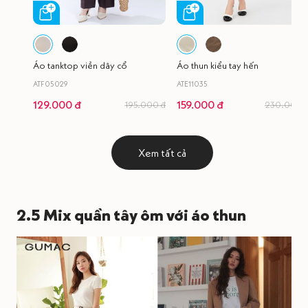
Áo tanktop viền dây cổ
Áo thun kiểu tay hến
ATF05029
ATE11035
129.000 đ
159.000 đ
195.000 đ
230.000 
Xem tất cả
2.5 Mix quần tây ôm với áo thun