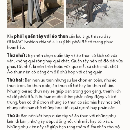
Khi
phối quần tây với áo thun
cần lưu ý gì, thì sau đây
GUMAC Fashion chia sẻ 4 lưu ý khi phối để có trang phục
hoàn hảo.
Thứ nhất:
Bạn nên chọn quần tây và áo thun có kích cỡ vừa
vặn, không quá rộng hay quá chật. Quần tây nên có độ dài vừa
phải, tốt nhất là nên trên hoặc vừa qua mắt cá chân một chút.
Áo thun nên có dáng ôm để phù hợp với dáng quần.
Thứ hai:
Bạn nên ưu tiên những sự lựa chọn an toàn, như áo
thun trơn, áo thun polo, áo thun cổ bẻ hay áo thun cổ tim.
Những loại áo thun này sẽ giúp bạn trông gọn gàng, thanh lịch
và dễ phối đồ. Nếu bạn muốn thêm phần năng động và trẻ
trung, bạn có thể chọn những áo thun có sắc màu hay hoạ tiết,
nhưng nên hạn chế những họa tiết quá rực rỡ hay phản cảm.
Thứ 3:
Bạn nên kết hợp quần tây và áo thun với những phụ
kiện đi kèm, như giày dép, đồng hồ, kính mắt hay túi xách.
Những phụ kiện này sẽ giúp bạn tăng thêm điểm nhấn cho bộ