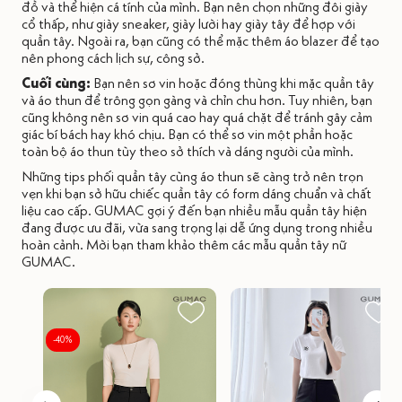
đồ và thể hiện cá tính của mình. Bạn nên chọn những đôi giày
cổ thấp, như giày sneaker, giày lười hay giày tây để hợp với
quần tây. Ngoài ra, bạn cũng có thể mặc thêm áo blazer để tạo
nên phong cách lịch sự, công sở.
Cuối cùng:
Bạn nên sơ vin hoặc đóng thùng khi mặc quần tây
và áo thun để trông gọn gàng và chỉn chu hơn. Tuy nhiên, bạn
cũng không nên sơ vin quá cao hay quá chặt để tránh gây cảm
giác bí bách hay khó chịu. Bạn có thể sơ vin một phần hoặc
toàn bộ áo thun tùy theo sở thích và dáng người của mình.
Những tips phối quần tây cùng áo thun sẽ càng trở nên trọn
vẹn khi bạn sở hữu chiếc quần tây có form dáng chuẩn và chất
liệu cao cấp. GUMAC gợi ý đến bạn nhiều mẫu quần tây hiện
đang được ưu đãi, vừa sang trọng lại dễ ứng dụng trong nhiều
hoàn cảnh. Mời bạn tham khảo thêm các mẫu quần tây nữ
GUMAC.
-40%