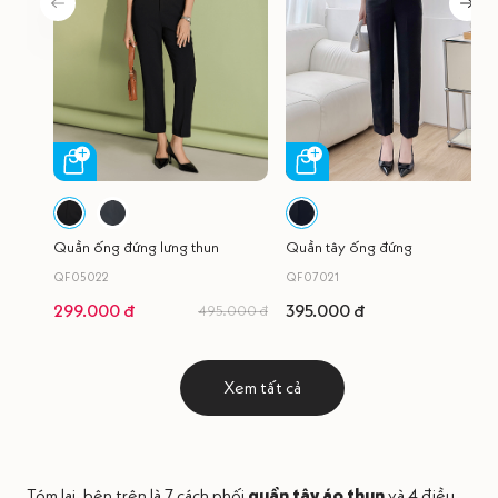
Quần ống đứng lưng thun
Quần tây ống đứng
QF05022
QF07021
299.000 đ
395.000 đ
495.000 đ
Xem tất cả
Tóm lại, bên trên là 7 cách phối
quần tây áo thun
và 4 điều