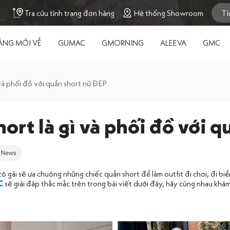
Tra cứu tình trạng đơn hàng
Hệ thống Showroom
ÀNG MỚI VỀ
GUMAC
GMORNING
ALEEVA
GMC
 và phối đồ với quần short nữ ĐẸP
ort là gì và phối đồ với 
 gái sẽ ưa chuộng những chiếc quần short để làm outfit đi chơi, đi biể
C
sẽ giải đáp thắc mắc trên trong bài viết dưới đây, hãy cùng nhau khá