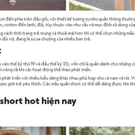
cm đến phía trên đầu gối, với thiết kế tương tự như quần thông thường,
hun, cotton đến lanh, đũi, tùy thuộc vào nhu cầu và mục đích sử dụng củ
 cách thời trang trẻ trung và thoải mái hơn thì có thể chọn những mẫu
 đùi nữ
, đang là sự ưa chuộng của nhiều bạn trẻ.
t
 vào thế kỷ thứ 19 và đầu thế kỷ 20, vốn chỉ là quần dành cho những 
rộng rãi khi các hoạt động thể thao phát triển.
i phát triển với nhiều kiểu dáng khác nhau phù hợp cho cả nam và nữ. Với 
ược giới trẻ yêu thích. Các mẫu quần short có thể dễ dàng được tìm th
hort hot hiện nay