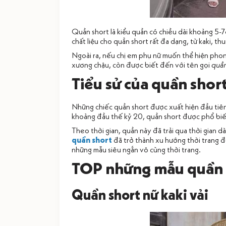
Quần short là kiểu quần có chiều dài khoảng 5-7
chất liệu cho quần short rất đa dạng, từ kaki, t
Ngoài ra, nếu chị em phụ nữ muốn thể hiện phong
xương chậu, còn được biết đến với tên gọi
quần
Tiểu sử của quần shor
Những chiếc quần short được xuất hiện đầu tiên
khoảng đầu thế kỷ 20, quần short được phổ biến 
Theo thời gian, quần này đã trải qua thời gian dà
quần short
đã trở thành xu hướng thời trang đ
những mẫu siêu ngắn vô cùng thời trang.
TOP những mẫu quần s
Quần short nữ kaki vải