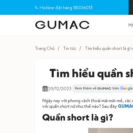
Hotline đặt hàng 18006013
H
Trang Chủ
Tin tức
Tìm hiểu quần short là gì
Tìm hiểu quần sh
29/12/2023
Ngày nay với phong cách thoải mái mát mẻ, các cô
với quần short nữ
như thế nào? Sau đây
GUMA
Quần short là gì?