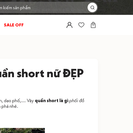
SALE OFF
quần short nữ ĐẸP
n, dạo phố,.... Vậy
quần short là gì
phối đồ
m phá nhé.