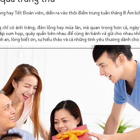
ăng hay Tết Đoàn viên, diễn ra vào thời điểm trung tuần tháng 8 Âm lịch
g chỉ có ánh trăng, đèn lồng hay múa lân, mà quan trọng hơn cả, ngày 
ó dịp sum họp, quây quần bên nhau để cùng ăn bánh và gửi cho nhau 
h an, lòng biết ơn, sự hiếu thảo và cả những tình yêu thương dành cho