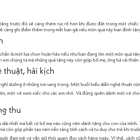
ặng trước đó sẽ càng thêm rực rỡ hơn khi được đặt trong một chiếc l
sẽ càng ghi điểm thêm trong mắt bạn gái nếu món quà này bạn định tặn
n
ắc chắn là một lựa chọn hoàn hảo nếu như bạn đang tìm một món quà tặ
on em chúng ta mà những quà tặng này còn giúp bố mẹ, ông bà cải thiệ
thuật, hài kịch
nghỉ dưỡng ở những nơi sang trọng. Một buổi biểu diễn nghệ thuật cũng
lớn, một vé xem xiếc cho các em nhỏ. Và đừng quên dành một vé cho
ng thu
âu dài nhất mà bất cứ bố mẹ nào cũng nên dành tặng cho con của mình. T
mà còn góp phần tạo nên nền tảng tính cách và tư duy cho trẻ khi trưở
người đam mê và vẫn giữ thói quen đọc sách hàng ngày. Vì thế, sách c