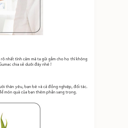
 rõ nhất tình cảm mà ta gửi gắm cho họ thì không
umac chia sẻ dưới đây nhé !
ười thân yêu, bạn bè và cả đồng nghiệp, đối tác.
 để món quà của bạn thêm phần sang trọng.