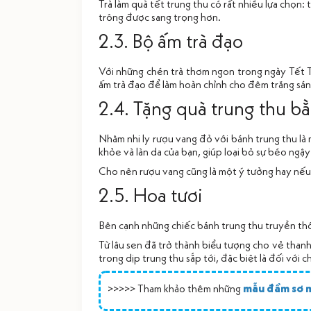
Trà làm quà tết trung thu có rất nhiều lựa chọn
trông được sang trọng hơn.
2.3. Bộ ấm trà đạo
Với những chén trà thơm ngon trong ngày Tết Tru
ấm trà đạo để làm hoàn chỉnh cho đêm trăng sá
2.4. Tặng quà trung thu b
Nhâm nhi ly rượu vang đỏ với bánh trung thu là 
khỏe và làn da của bạn, giúp loại bỏ sự béo ngậ
Cho nên rượu vang cũng là một ý tưởng hay nếu 
2.5. Hoa tươi
Bên cạnh những chiếc bánh trung thu truyền thố
Từ lâu sen đã trở thành biểu tượng cho vẻ thanh
trong dịp trung thu sắp tới, đặc biệt là đối với
>>>>> Tham khảo thêm những
mẫu đầm sơ 