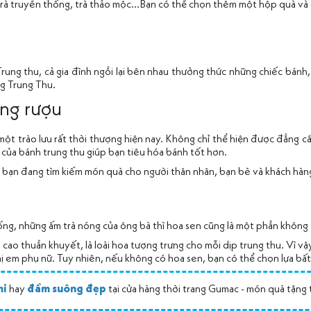
: trà truyền thống, trà thảo mộc…Bạn có thể chọn thêm một hộp quà và đ
ng thu, cả gia đình ngồi lại bên nhau thưởng thức những chiếc bánh, 
ng Trung Thu.
ằng rượu
một trào lưu rất thời thượng hiện nay. Không chỉ thể hiện được đẳng 
y của bánh trung thu giúp bạn tiêu hóa bánh tốt hơn.
bạn đang tìm kiếm món quà cho người thân nhân, bạn bè và khách hàng
ng, những ấm trà nóng của ông bà thì hoa sen cũng là một phần không
 cao thuần khuyết, là loài hoa tượng trưng cho mỗi dịp trung thu. Vì 
 chị em phụ nữ. Tuy nhiên, nếu không có hoa sen, bạn có thể chọn lựa bấ
mi
hay
đầm suông đẹp
tại cửa hàng thời trang Gumac - món quà tặng 