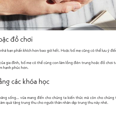
oặc đồ chơi
ỏ nhà bạn phấn khích hơn bao giờ hết. Hoặc bố mẹ cũng có thể lưu ý đ
của gia đình, bố mẹ có thể cùng con làm lồng đèn trung hoặc đồ chơi t
êm hạnh phúc hơn.
bằng các khóa học
 năng sống… vừa mang đến cho chúng ta kiến thức mà còn cho chúng t
làm quà tặng trung thu cho người thân nhân dịp trung thu này nhé.