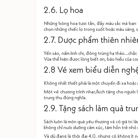
2.6. Lọ hoa
Những bông hoa tươi tắn, đầy màu sắc mà bạn t
chọn những chiếc lọ trong suốt hoặc màu sáng, 
2.7. Dược phẩm thiên nhiê
Yến sào, nấm linh chi, đông trùng hạ thảo...ch
Vừa thể hiện được lòng biết ơn, báo hiểu của c
2.8 Vé xem biểu diễn nghệ 
Không nhất thiết phải là một chuyến đi xa hoặc 
Một vé chương trình nhạc/kịch tặng cho người 
trung thu đúng nghĩa.
2.9. Tặng sách làm quà tru
Sách luôn là món quà yêu thương và có giá trị l
không chỉ nuôi dưỡng cảm xúc, tâm hồn trẻ nhỏ 
Và dù đang là thời đại 4.0, nhưng có không ít 