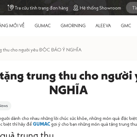
Tra cứu tình trạng đơn hàng
Hệ thống Showroom
ÀNG MỚI VỀ
GUMAC
GMORNING
ALEEVA
GMC
ung thu cho người yêu ĐỘC ĐÁO Ý NGHĨA
 tặng trung thu cho ngườ
NGHĨA
người dành cho nhau những lời chúc sức khỏe, những món quà đặc biệ
 biệt thì hãy để
GUMAC
gợi ý cho bạn những món quà tặng trung thu
 quà trung thu