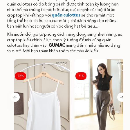
quần culottes có độ bồng bềnh được tính toán kỹ lưỡng nên
nhờ thế mà chúng ta mới biết được sức mạnh của bộ đôi áo
croptop khi kết hợp với
quần culottes
sẽ cho ra mắt một
tổng thể hack chiều cao cực mới lạ chỉ dành riêng cho những
bạn nấm lùn hoặc người có vóc dáng hạt bé tiêu,...
Khi muốn đổi gió từ phong cách năng động sang nhẹ nhàng, áo
croptop kiểu chính là lựa chọn lý tưởng để mix cùng quần
culottes hay chân váy.
GUMAC
mang đến nhiều mẫu áo đang
sale-off. Mời bạn tham khảo thêm các mẫu áo kiểu.
-34%
-31%