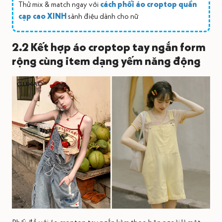
Thử mix & match ngay với
cách phối áo croptop quần
cạp cao XINH
sành điệu dành cho nữ
2.2 Kết hợp áo croptop tay ngắn form
rộng cùng item dạng yếm năng động
Phối đồ với áo croptop tay ngắn kèm theo bên ngoài là một