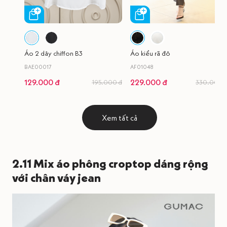
Áo 2 dây chiffon B3
Áo kiểu rã đô
BAE00017
AF01048
129.000 đ
229.000 đ
195.000 đ
330.000 
Xem tất cả
2.11 Mix áo phông croptop dáng rộng
với chân váy jean