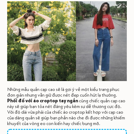
Những mẫu quần cạp cao sẽ là gợi ý về một kiểu trang phục
đơn giản nhưng vẫn giữ được nét đẹp cuốn hút lạ thường.
Phối đồ với áo croptop tay ngắn
cùng chiếc quần cạp cao
này sẽ giúp bạn tỏa nét đáng yêu kèm sự dễ thương cực độ.
Với độ dài vừa phải của chiếc áo croptop kết hợp với cạp cao
của dáng quần sẽ giúp bạn phần nào che đi được những khiếm
khuyết của vòng eo con kiến hay chiếc bụng mỡ.