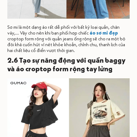
Sơ mi là một dạng áo rất dễ phối với bất kỳ loại quần, chân
váy,... Vậy cho nên khi bạn phối hợp chiếc
áo sơ mi đẹp
croptop form rộng với quần jeans ống rộng sẽ cho ra một bộ
đôi khá cuốn hút vì nét khỏe khoắn, chỉnh chu, thanh lịch của
hai chất liệu cổ điển vượt thời gian.
2.6 Tạo sự năng động với quần baggy
và áo croptop form rộng tay lửng