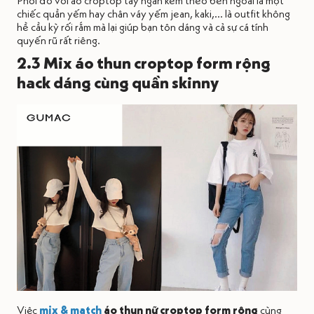
chiếc quần yếm hay chân váy yếm jean, kaki,... là outfit không
hề cầu kỳ rối rắm mà lại giúp bạn tôn dáng và cả sự cá tính
quyến rũ rất riêng.
2.3 Mix áo thun croptop form rộng
hack dáng cùng quần skinny
Việc
mix & match
áo thun nữ croptop form rộng
cùng