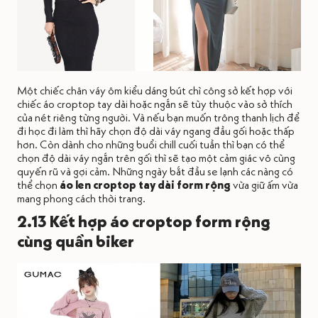
Một chiếc chân váy ôm kiểu dáng bút chì công sở kết hợp với
chiếc áo croptop tay dài hoặc ngắn sẽ tùy thuộc vào sở thích
của nét riêng từng người. Và nếu bạn muốn trông thanh lịch để
đi học đi làm thì hãy chọn độ dài váy ngang đầu gối hoặc thấp
hơn. Còn dành cho những buổi chill cuối tuần thì bạn có thể
chọn độ dài váy ngắn trên gối thì sẽ tạo một cảm giác vô cùng
quyến rũ và gợi cảm. Những ngày bắt đầu se lạnh các nàng có
thể chọn
áo len croptop tay dài form rộng
vừa giữ ấm vừa
mang phong cách thời trang.
2.13 Kết hợp áo croptop form rộng
cùng quần biker