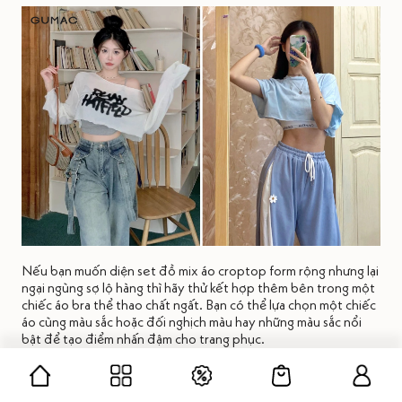
Nếu bạn muốn diện set đồ mix áo croptop form rộng nhưng lại
ngại ngùng sợ lộ hàng thì hãy thử kết hợp thêm bên trong một
chiếc áo bra thể thao chất ngất. Bạn có thể lựa chọn một chiếc
áo cùng màu sắc hoặc đối nghịch màu hay những màu sắc nổi
bật để tạo điểm nhấn đậm cho trang phục.
Trên đây là những cách
mix áo croptop form rộng
cực thú
vị, độc đáo, tràn đầy sự mới mẻ và thoải mái để bạn có thể tự
tin vận động suốt ngày dài. GUMAC hy vọng rằng từ những