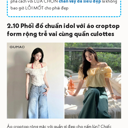
phá cách với LỰA CHỌN
chân váy da siêu đẹp
là không
bao giờ LỖI MỐT cho phái đẹp
2.10 Phối đồ chuẩn idol với áo croptop
form rộng trễ vai cùng quần culottes
Áo croptop rộng mặc với quần gì đẹp cho nấm lùn? Chiếc