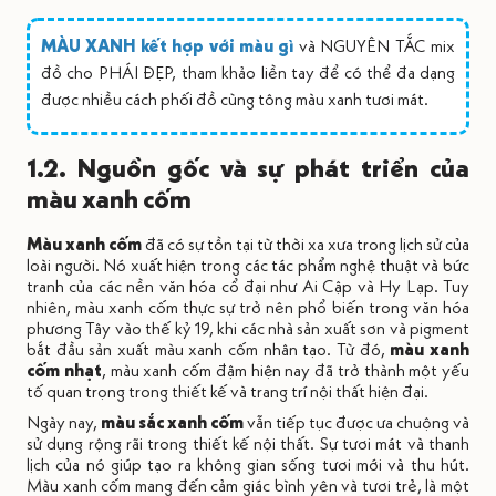
MÀU XANH kết hợp với màu gì
và NGUYÊN TẮC mix
đồ cho PHÁI ĐẸP, tham khảo liền tay để có thể đa dạng
được nhiều cách phối đồ cùng tông màu xanh tươi mát.
1.2. Nguồn gốc và sự phát triển của
màu xanh cốm
Màu xanh cốm
đã có sự tồn tại từ thời xa xưa trong lịch sử của
loài người. Nó xuất hiện trong các tác phẩm nghệ thuật và bức
tranh của các nền văn hóa cổ đại như Ai Cập và Hy Lạp. Tuy
nhiên, màu xanh cốm thực sự trở nên phổ biến trong văn hóa
phương Tây vào thế kỷ 19, khi các nhà sản xuất sơn và pigment
bắt đầu sản xuất màu xanh cốm nhân tạo. Từ đó,
màu xanh
cốm nhạt
, màu xanh cốm đậm hiện nay đã trở thành một yếu
tố quan trọng trong thiết kế và trang trí nội thất hiện đại.
Ngày nay,
màu sắc xanh cốm
vẫn tiếp tục được ưa chuộng và
sử dụng rộng rãi trong thiết kế nội thất. Sự tươi mát và thanh
lịch của nó giúp tạo ra không gian sống tươi mới và thu hút.
Màu xanh cốm mang đến cảm giác bình yên và tươi trẻ, là một