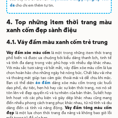
da
cho chị em thêm tự tin.
4. Top những item thời trang màu
xanh cốm đẹp sành điệu
4.1. Váy đầm màu xanh cốm trẻ trung
Váy đầm xòe màu cốm
là một trong những item thời trang
phổ biến và được ưa chuộng bởi kiểu dáng thanh lịch, tinh tế
và tính đa dạng trong việc phù hợp với nhiều dịp khác nhau.
Với màu sắc tươi sáng và bắt mắt, váy đầm xòe màu cốm là lựa
chọn hoàn hảo cho những ngày hè nóng bức. Chất liệu vải nhẹ
và thoáng mát giúp tạo cảm giác thoải mái và dễ chịu khi mặc.
Bạn có thể diện
áo đầm
dáng xòe màu cốm trong các buổi
dạo phố, dự tiệc, hẹn hò hay các sự kiện thời trang, nơi nó sẽ
tôn lên vẻ đẹp quyến rũ và tự nhiên của bản thân. Sự kết hợp
linh hoạt với các phụ kiện và giày dép khác nhau cũng mang
đến nhiều phong cách trang phục khác nhau, từ nữ tính và dịu
dàng đến cá tính và năng động.
Váy đầm tông màu cốm
đẹp
là một lựa chọn thời trang đa năng và không bao giờ lỗi
mốt trong tủ đồ của bạn.