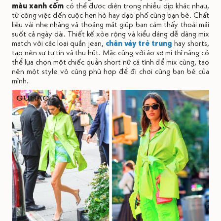
màu xanh cốm
có thể được diện trong nhiều dịp khác nhau,
từ công việc đến cuộc hẹn hò hay dạo phố cùng bạn bè. Chất
liệu vải nhẹ nhàng và thoáng mát giúp bạn cảm thấy thoải mái
suốt cả ngày dài. Thiết kế xòe rộng và kiểu dáng dễ dàng mix
match với các loại quần jean,
chân váy trẻ trung
hay shorts,
tạo nên sự tự tin và thu hút. Mặc cùng với áo sơ mi thì nàng có
thể lựa chọn một chiếc quần short nữ cá tính để mix cùng, tạo
nên một style vô cùng phù hợp để đi chơi cùng bạn bè của
mình.