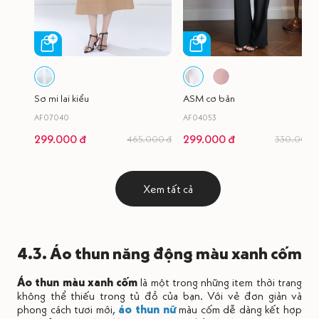
Sơ mi lai kiểu
ASM cơ bản
AF07040
AF04053
299.000 đ
299.000 đ
465.000 đ
330.000 
Xem tất cả
4.3. Áo thun năng động màu xanh cốm
Áo thun màu xanh cốm
là một trong những item thời trang
không thể thiếu trong tủ đồ của bạn. Với vẻ đơn giản và
phong cách tươi mới,
áo thun nữ
màu cốm dễ dàng kết hợp