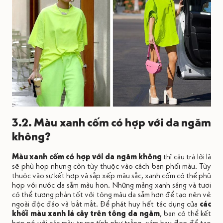
3.2. Màu xanh cốm có hợp với da ngăm
không?
Màu xanh cốm có hợp với da ngăm không
thì câu trả lời là
sẽ phù hợp nhưng còn tùy thuộc vào cách bạn phối màu. Tùy
thuộc vào sự kết hợp và sắp xếp màu sắc, xanh cốm có thể phù
hợp với nước da sẫm màu hơn. Những mảng xanh sáng và tươi
có thể tương phản tốt với tông màu da sẫm hơn để tạo nên vẻ
ngoài độc đáo và bắt mắt. Để phát huy hết tác dụng của
các
khối màu xanh lá cây trên tông da ngăm
, bạn có thể kết
hợp nó với các màu trung tính như trắng, xám hay đen để tạo