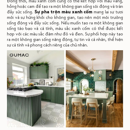
Đồng thời, màu xanh cốm cũng có thể kết hợp với màu vàng,
hồng hoặc cam để tạo ra một không gian sống sôi động và tràn
đầy sức sống.
Sự pha trộn màu xanh cốm
mang lại sự tươi
mới và sự hứng khởi cho không gian, tạo nên một môi trường
sống động và đầy sức sống. Nếu muốn tạo ra một không gian
sống táo bạo và cá tính, màu sắc xanh cốm có thể được kết
hợp với các màu sắc đậm như đỏ và đen. Sự phối hợp này tạo
ra một không gian sống năng động, tự tin và cá nhân, thể hiện
sự cá tính và phong cách riêng của chủ nhân.