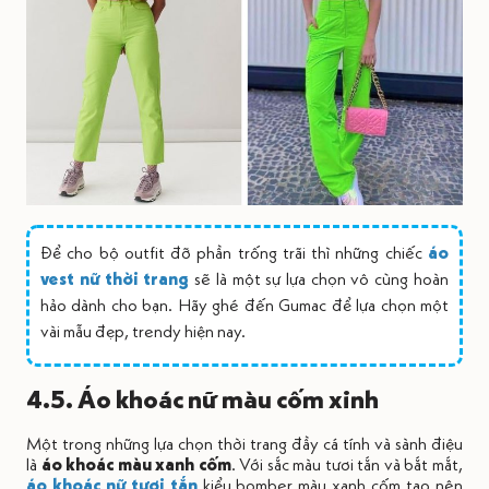
Để cho bộ outfit đỡ phần trống trãi thì những chiếc
áo
vest nữ thời trang
sẽ là một sự lựa chọn vô cùng hoàn
hảo dành cho bạn. Hãy ghé đến Gumac để lựa chọn một
vài mẫu đẹp, trendy hiện nay.
4.5. Áo khoác nữ màu cốm xinh
Một trong những lựa chọn thời trang đầy cá tính và sành điệu
là
áo khoác màu xanh cốm
. Với sắc màu tươi tắn và bắt mắt,
áo khoác nữ tươi tắn
kiểu bomber màu xanh cốm tạo nên