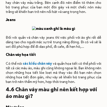
hay chân váy màu trắng. Bên cạnh đó nên điểm tô thêm cho
bộ trang phục của bạn một đôi giày và một chiếc nón màu
trắng sẽ khiến bạn trở nên nổi bật và sang trọng hơn.
Jeans
Đối với quần và chân váy jeans thì việc phối với áo ghi rất dễ
dàng tạo cho người mặc sự trẻ trung năng động. Đi có vẻ sẽ là
set đồ phù hợp để đi dạo phố, đi cafe, đi hẹn hò,...
Chân váy họa tiết
Có thể nói
các kiểu chân váy
và quần họa tiết có thể phối với
tất cả các màu áo, màu ghi cũng không ngoại lệ. Bạn không nên
chọn những họa tiết lòe loẹt mà thay vào đó bạn nên chọn
những họa tiết đơn giản, như vậy sẽ khiến bộ trang phục của
bạn trở nên thẩm mỹ hơn, hợp thời trang hơn.
4.6 Chân váy màu ghi nên kết hợp với
áo màu gì?
Màu trắng