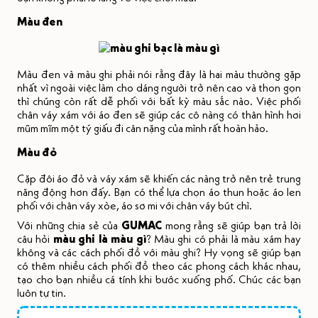
Màu đen
Màu đen và màu ghi phải nói rằng đây là hai màu thường gặp
nhất vì ngoài việc làm cho dáng người trở nên cao và thon gọn
thì chúng còn rất dễ phối với bất kỳ màu sắc nào. Việc phối
chân váy xám với áo đen sẽ giúp các cô nàng có thân hình hơi
mũm mĩm một tý giấu đi cân nặng của mình rất hoàn hảo.
Màu đỏ
Cặp đôi áo đỏ và váy xám sẽ khiến các nàng trở nên trẻ trung
năng động hơn đấy. Bạn có thể lựa chọn áo thun hoặc áo len
phối với chân váy xòe, áo sơ mi với chân váy bút chì.
Với những chia sẻ của
GUMAC
mong rằng sẽ giúp bạn trả lời
câu hỏi
màu ghi là màu gì
?
Màu ghi có phải là màu xám hay
không và các cách phối đồ với màu ghi? Hy vọng sẽ giúp bạn
có thêm nhiều cách phối đồ theo các phong cách khác nhau,
tạo cho bạn nhiều cá tính khi bước xuống phố. Chúc các bạn
luôn tự tin.