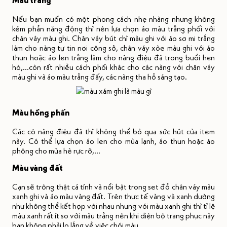
Nếu bạn muốn có một phong cách nhẹ nhàng nhưng không
kém phần năng động thì nên lựa chọn áo màu trắng phối với
chân váy màu ghi. Chân váy bút chì màu ghi với áo sơ mi trắng
làm cho nàng tự tin nơi công sở, chân váy xòe màu ghi với áo
thun hoặc áo len trắng làm cho nàng điệu đà trong buổi hẹn
hò,...còn rất nhiều cách phối khác cho các nàng với chân váy
màu ghi và áo màu trắng đấy, các nàng tha hồ sáng tạo.
Màu hồng phấn
Các cô nàng điệu đà thì không thể bỏ qua sức hút của item
này. Có thể lựa chọn áo len cho mùa lạnh, áo thun hoặc áo
phông cho mùa hè rực rỡ,...
Màu vàng đất
Cạn sẽ trông thật cá tính và nổi bật trong set đồ chân váy màu
xanh ghi và áo màu vàng đất. Trên thực tế vàng và xanh dường
như không thể kết hợp với nhau nhưng với màu xanh ghi thì tỉ lệ
màu xanh rất ít so với màu trắng nên khi diện bộ trang phục này
bạn không phải lo lắng về việc chói màu.