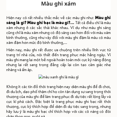
Hiện nay có rất nhiều thắc mắc về các màu ghi như:
Màu ghi
sáng là gì? Màu ghi bạc là màu gì?...
Tất cả điều chỉ là màu
xám nhưng ở các sắc thái khác nhau. Ví dụ như màu ghi sáng
cũng chỉ là màu xám nhưng có độ sáng cao hơn đối với màu xám
bình thường, cũng như vậy đối với màu ghi đậm là màu có màu
xám đậm hơn mức độ bình thường,...
Hiện nay, màu ghi rất được ưa chuộng trên nhiều lĩnh vực từ
trang trí nhà cửa, nội thất đến trang phục mặc hằng ngày. Vì
màu ghi mang lại một bề ngoài hoàn toàn mới cực kỳ năng động
nhưng lại rất sang trọng đẳng cấp lại còn tạo cảm giác nhẹ
nhàng và ấm áp.
Không ít các tín đồ thời trang hiện nay diện màu ghi để đi chơi,
đi du lịch, dạo phố thậm chí họ còn tận dụng sự sang trọng thời
thượng của màu ghi để làm trang phục đi dự tiệc rất lộng lẫy và
cực kì phá cách. Đặc biệt là trang phục màu ghi bạc rất thời
thượng, cực kỳ thích hợp để diện đi dự tiệc sang trọng, nhưng
hãy lưu ý là màu ghi bạc chỉ thích hợp với các cô nàng có đôi
chân thon gọn, nuột nà.