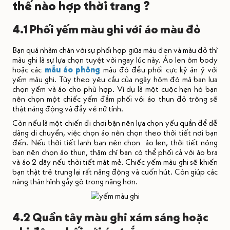
thế nào hợp thời trang ?
4.1 Phối yếm màu ghi với áo màu đỏ
Bạn quá nhàm chán với sự phối hợp giữa màu đen và màu đỏ thì
màu ghi là sự lựa chọn tuyệt vời ngay lúc này. Áo len ôm body
hoặc các
mẫu áo phông
màu đỏ đều phối cực kỳ ăn ý với
yếm màu ghi.
Tùy theo yêu cầu của ngày hôm đó mà bạn lựa
chọn yếm và áo cho phù hợp. Ví dụ là một cuộc hẹn hò bạn
nên chọn một chiếc yếm đầm phối với áo thun đỏ trông sẽ
thật năng động và đầy vẻ nữ tính.
Còn nếu là một chiến đi chơi bận nên lựa chọn yếu quần để dễ
dàng di chuyển, việc chọn áo nên chọn theo thời tiết nơi bạn
đến. Nếu thời tiết lạnh bạn nên chọn áo len, thời tiết nóng
bạn nên chọn áo thun, thậm chí bạn có thể phối cả với áo bra
và áo 2 dây nếu thời tiết mát mẻ. Chiếc yếm màu ghi sẽ khiến
bạn thật trẻ trung lại rất năng động và cuốn hút. Còn giúp các
nàng thân hình gầy gò trong nặng hơn.
4.2 Quần tây màu ghi xám sáng hoặc