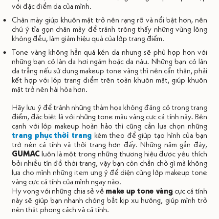
với đặc điểm da của mình.
Chân mày giúp khuôn mặt trở nên rạng rỡ và nổi bật hơn, nên
chú ý tỉa gọn chân mày để tránh trông thấy những vùng lông
không đều, làm giảm hiệu quả của lớp trang điểm.
Tone vàng không hẳn quá kén da nhưng sẽ phù hợp hơn với
những bạn có làn da hơi ngăm hoặc da nâu. Những bạn có làn
da trắng nếu sử dụng makeup tone vàng thì nên cẩn thận, phải
kết hợp với lớp trang điểm trên toàn khuôn mặt, giúp khuôn
mặt trở nên hài hòa hơn.
Hãy lưu ý để tránh những thảm họa không đáng có trong trang
điểm, đặc biệt là với những tone màu vàng cực cá tính này. Bên
cạnh với lớp makeup hoàn hảo thì cũng cần lựa chọn những
trang phục thời trang
kèm theo để giúp tạo hình của bạn
trở nên cá tính và thời trang hơn đấy. Những năm gần đây,
GUMAC
luôn là một trong những thương hiệu được yêu thích
bởi nhiều tín đồ thời trang, vậy bạn còn chần chờ gì mà không
lựa cho mình những item ưng ý để diện cùng lớp makeup tone
vàng cực cá tính của mình ngay nào.
Hy vọng với những chia sẻ về
make up tone vàng
cực cá tính
này sẽ giúp bạn nhanh chóng bắt kịp xu hướng, giúp mình trở
nên thật phong cách và cá tính.