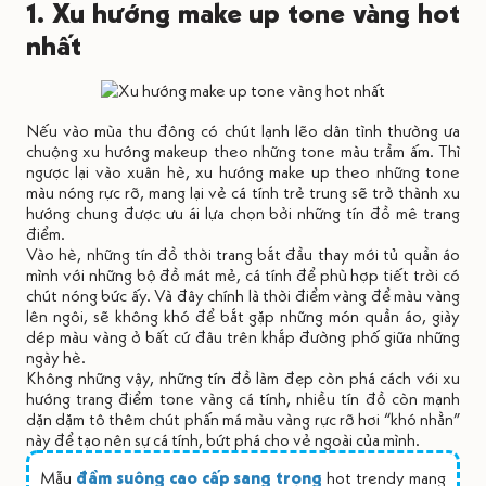
1. Xu hướng make up tone vàng hot
nhất
Nếu vào mùa thu đông có chút lạnh lẽo dân tình thường ưa
chuộng xu hướng makeup theo những tone màu trầm ấm. Thì
ngược lại vào xuân hè, xu hướng make up theo những tone
màu nóng rực rỡ, mang lại vẻ cá tính trẻ trung sẽ trở thành xu
hướng chung được ưu ái lựa chọn bởi những tín đồ mê trang
điểm.
Vào hè, những tín đồ thời trang bắt đầu thay mới tủ quần áo
mình với những bộ đồ mát mẻ, cá tính để phù hợp tiết trời có
chút nóng bức ấy. Và đây chính là thời điểm vàng để màu vàng
lên ngôi, sẽ không khó để bắt gặp những món quần áo, giày
dép màu vàng ở bất cứ đâu trên khắp đường phố giữa những
ngày hè.
Không những vậy, những tín đồ làm đẹp còn phá cách với xu
hướng trang điểm tone vàng cá tính, nhiều tín đồ còn mạnh
dặn dặm tô thêm chút phấn má màu vàng rực rỡ hơi “khó nhằn”
này để tạo nên sự cá tính, bứt phá cho vẻ ngoài của mình.
Mẫu
đầm suông cao cấp sang trọng
hot trendy mang