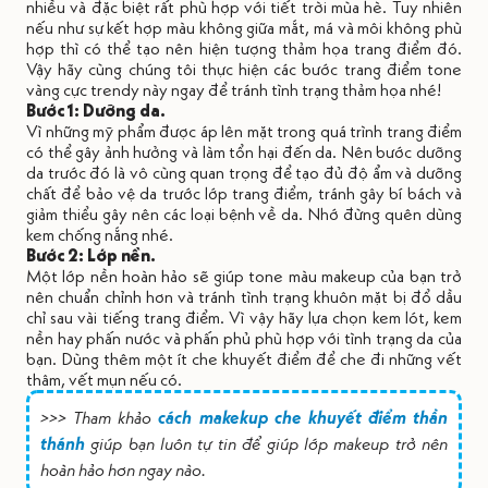
nhiều và đặc biệt rất phù hợp với tiết trời mùa hè. Tuy nhiên
nếu như sự kết hợp màu không giữa mắt, má và môi không phù
hợp thì có thể tạo nên hiện tượng thảm họa trang điểm đó.
Vậy hãy cùng chúng tôi thực hiện các bước trang điểm tone
vàng cực trendy này ngay để tránh tình trạng thảm họa nhé!
Bước 1: Dưỡng da.
Vì những mỹ phẩm được áp lên mặt trong quá trình trang điểm
có thể gây ảnh hưởng và làm tổn hại đến da. Nên bước dưỡng
da trước đó là vô cùng quan trọng để tạo đủ độ ẩm và dưỡng
chất để bảo vệ da trước lớp trang điểm, tránh gây bí bách và
giảm thiểu gây nên các loại bệnh về da. Nhớ đừng quên dùng
kem chống nắng nhé.
Bước 2: Lớp nền.
Một lớp nền hoàn hảo sẽ giúp tone màu makeup của bạn trở
nên chuẩn chỉnh hơn và tránh tình trạng khuôn mặt bị đổ dầu
chỉ sau vài tiếng trang điểm. Vì vậy hãy lựa chọn kem lót, kem
nền hay phấn nước và phấn phủ phù hợp với tình trạng da của
bạn. Dùng thêm một ít che khuyết điểm để che đi những vết
thâm, vết mụn nếu có.
>>> Tham khảo
cách makekup che khuyết điểm thần
thánh
giúp bạn luôn tự tin để giúp lớp makeup trở nên
hoàn hảo hơn ngay nào.