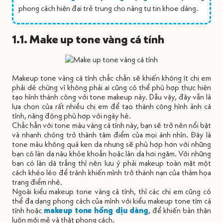
phong cách hiện đại trẻ trung cho nàng tự tin khoe dáng.
1.1. Make up tone vàng cá tính
Makeup tone vàng cá tính chắc chắn sẽ khiến không ít chị em
phải dè chừng vì không phải ai cũng có thể phù hợp thực hiện
tạo hình thành công với tone makeup này. Dẫu vậy, đây vẫn là
lựa chọn của rất nhiều chị em để tạo thành công hình ảnh cá
tính, năng động phù hợp với ngày hè.
Chắc hẳn với tone màu vàng cá tính này, bạn sẽ trở nên nổi bật
và nhanh chóng trở thành tâm điểm của mọi ánh nhìn. Đây là
tone màu không quá ken da nhưng sẽ phù hợp hơn với những
bạn có làn da nâu khỏe khoắn hoặc làn da hơi ngăm. Với những
bạn có làn dâ trắng thì nên lưu ý phải makeup toàn mặt một
cách khéo léo để tránh khiến mình trở thành nạn của thảm họa
trang điểm nhé.
Ngoài kiểu makeup tone vàng cá tính, thì các chị em cũng có
thể đa dạng phong cách của mình với kiểu makeup tone tím cá
tính hoặc
makeup tone hồng dịu dàng
, để khiến bản thân
luôn mới mẻ và thật phong cách.