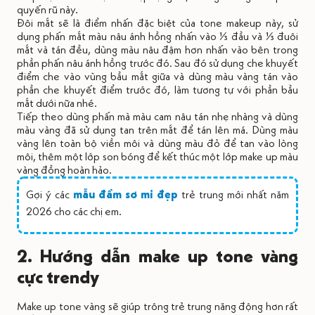
quyến rũ này.
Đôi mắt sẽ là điểm nhấn đặc biệt của tone makeup này, sử
dụng phấn mắt màu nâu ánh hồng nhấn vào ⅓ đầu và ⅓ đuôi
mắt và tán đều, dùng màu nâu đậm hơn nhấn vào bên trong
phần phấn nâu ánh hồng trước đó. Sau đó sử dụng che khuyết
điểm che vào vùng bầu mắt giữa và dùng màu vàng tán vào
phần che khuyết điểm trước đó, làm tương tự với phần bầu
mắt dưới nữa nhé.
Tiếp theo dùng phấn mà màu cam nâu tán nhẹ nhàng và dùng
màu vàng đã sử dụng tan trên mắt để tán lên má. Dùng màu
vàng lên toàn bộ viền môi và dùng màu đỏ để tan vào lòng
môi, thêm một lớp son bóng để kết thúc một lớp make up màu
vàng đồng hoàn hảo.
Gợi ý các
mẫu đầm sơ mi đẹp
trẻ trung mới nhất năm
2026 cho các chị em.
2. Hướng dẫn make up tone vàng
cực trendy
Make up tone vàng sẽ giúp trông trẻ trung năng động hơn rất