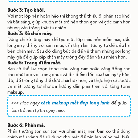
Bước 3: Tạo khối.
Với một lớp nền hoàn hảo thì không thể thiếu đi phần tạo khối
và bắt sáng, giúp khuôn mặt trở nên thon gọn và góc cạnh hơn
nhưng vẫn trông thật tự nhiên.
Bước 3: Kẻ chân mày.
Dùng chì kẻ lông mày để tạo một lớp màu nền mềm mại, đầu
lông mày thẳng với cánh mũi, cẩn thận làm tương tự để đều hai
bên chân mày. Sau đó dùng bút dạ để vẽ thêm những sợi lông
mày giả để giúp cặp chân mày trông đầy đặn và tự nhiên hơn.
Bước 5: Trang điểm mắt.
Bạn có thể lựa chọn tone màu vàng cam hoặc vàng đồng sao
cho phù hợp với trang phục và địa điểm đến của bạn ngày hôm
đó, để trông tổng thể được hài hòa hơn, và thực hiện các bước
vẽ mắt tương tự như đã hướng dẫn phía trên với từng tone
makeup.
>>> Học ngay
cách makeup mắt đẹp long lanh
để giúp
bạn trở nên tự tin ngay nào.
Bước 6: Phấn má.
Phấn thường ton sur ton với phấn mắt, nên bạn có thể dùng
chính màu vàng đã sử dụng cho mắt để tán lên vùng má. Nếu