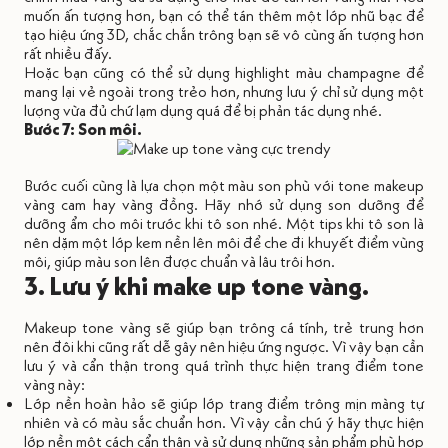
muốn ấn tượng hơn, bạn có thể tán thêm một lớp nhũ bạc để
tạo hiệu ứng 3D, chắc chắn trông bạn sẽ vô cùng ấn tượng hơn
rất nhiều đấy.
Hoặc bạn cũng có thể sử dụng highlight màu champagne để
mang lại vẻ ngoài trong trẻo hơn, nhưng lưu ý chỉ sử dụng một
lượng vừa đủ chứ lạm dụng quá để bị phản tác dụng nhé.
Bước 7: Son môi.
Bước cuối cùng là lựa chọn một màu son phù với tone makeup
vàng cam hay vàng đồng. Hãy nhớ sử dụng son dưỡng để
dưỡng ẩm cho môi trước khi tô son nhé. Một tips khi tô son là
nên dặm một lớp kem nền lên môi để che đi khuyết điểm vùng
môi, giúp màu son lên được chuẩn và lâu trôi hơn.
3. Lưu ý khi make up tone vàng.
Makeup tone vàng sẽ giúp bạn trông cá tính, trẻ trung hơn
nên đôi khi cũng rất dễ gây nên hiệu ứng ngược. Vì vậy bạn cần
lưu ý và cẩn thận trong quá trình thực hiện trang điểm tone
vàng này:
Lớp nền hoàn hảo sẽ giúp lớp trang điểm trông mịn màng tự
nhiên và có màu sắc chuẩn hơn. Vì vậy cần chú ý hãy thực hiện
lớp nền một cách cẩn thận và sử dụng những sản phẩm phù hợp