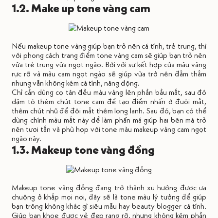
1.2. Make up tone vàng cam
Nếu makeup tone vàng giúp bạn trở nên cá tính, trẻ trung, thì
với phong cách trang điểm tone vàng cam sẽ giúp bạn trở nên
vừa trẻ trung vừa ngọt ngào. Bởi với sự kết hợp của màu vàng
rực rỡ và màu cam ngọt ngào sẽ giúp vừa trở nên đằm thắm
nhưng vẫn không kém cá tính, năng động.
Chỉ cần dùng cọ tán đều màu vàng lên phần bầu mắt, sau đó
dặm tô thêm chút tone cam để tạo điểm nhấn ở đuôi mắt,
thêm chút nhũ để đôi mắt thêm long lanh. Sau đó, bạn có thể
dùng chính màu mắt này để làm phấn má giúp hai bên má trở
nên tươi tắn và phù hợp với tone màu makeup vàng cam ngọt
ngào này.
1.3. Makeup tone vàng đồng
Makeup tone vàng đồng đang trở thành xu hướng được ưa
chuộng ở khắp mọi nơi, đây sẽ là tone màu lý tưởng để giúp
bạn trông không khác gì siêu mẫu hay beauty blogger cá tính.
Giúp bạn khoe được vẻ đẹp rạng rỡ, nhưng không kém phần