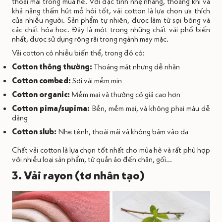
thoải mái trong mùa hè. Với đặc tính nhẹ nhàng, thoáng khí và
khả năng thấm hút mồ hôi tốt, vải cotton là lựa chọn ưa thích
của nhiều người. Sản phẩm tự nhiên, được làm từ sợi bông và
các chất hóa học. Đây là một trong những chất vải phổ biến
nhất, được sử dụng rộng rãi trong ngành may mặc.
Vải cotton có nhiều biến thể, trong đó có:
Cotton thông thường:
Thoáng mát nhưng dễ nhăn
Cotton combed:
Sợi vải mềm mịn
Cotton organic:
Mềm mại và thường có giá cao hơn
Cotton pima/supima:
Bền, mềm mại, và không phai màu dễ
dàng
Cotton slub:
Nhẹ tênh, thoải mái và không bám vào da
Chất vải cotton là lựa chọn tốt nhất cho mùa hè và rất phù hợp
với nhiều loại sản phẩm, từ quần áo đến chăn, gối…
3. Vải rayon (tơ nhân tạo)