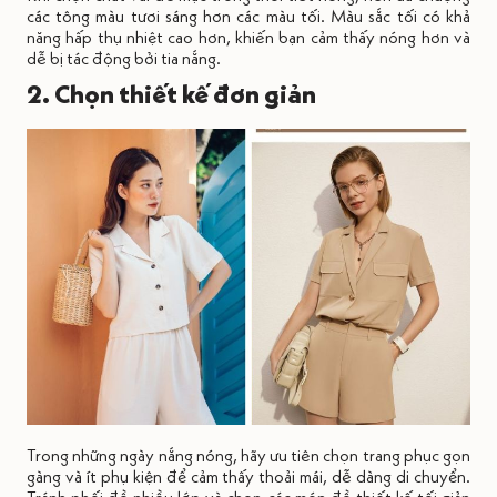
các tông màu tươi sáng hơn các màu tối. Màu sắc tối có khả
năng hấp thụ nhiệt cao hơn, khiến bạn cảm thấy nóng hơn và
dễ bị tác động bởi tia nắng.
2. Chọn thiết kế đơn giản
Trong những ngày nắng nóng, hãy ưu tiên chọn trang phục gọn
gàng và ít phụ kiện để cảm thấy thoải mái, dễ dàng di chuyển.
Tránh phối đồ nhiều lớp và chọn các món đồ thiết kế tối giản