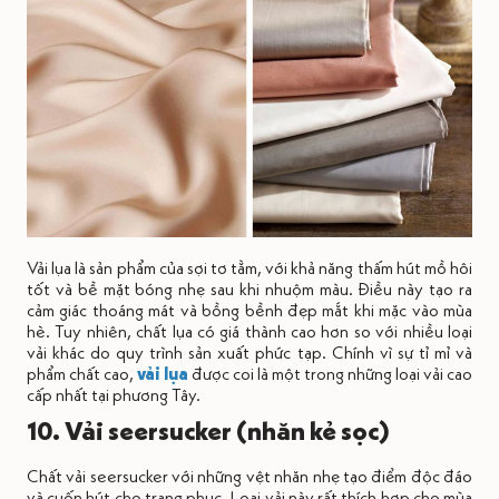
Vải lụa là sản phẩm của sợi tơ tằm, với khả năng thấm hút mồ hôi
tốt và bề mặt bóng nhẹ sau khi nhuộm màu. Điều này tạo ra
cảm giác thoáng mát và bồng bềnh đẹp mắt khi mặc vào mùa
hè. Tuy nhiên, chất lụa có giá thành cao hơn so với nhiều loại
vải khác do quy trình sản xuất phức tạp. Chính vì sự tỉ mỉ và
phẩm chất cao,
vải lụa
được coi là một trong những loại vải cao
cấp nhất tại phương Tây.
10. Vải seersucker (nhăn kẻ sọc)
Chất vải seersucker với những vệt nhăn nhẹ tạo điểm độc đáo
và cuốn hút cho trang phục. Loại vải này rất thích hợp cho mùa