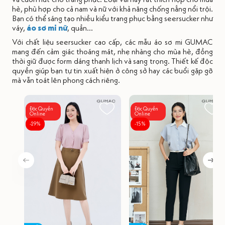
hè, phù hợp cho cả nam và nữ với khả năng chống nắng nổi trội.
Bạn có thể sáng tạo nhiều kiểu trang phục bằng seersucker như
váy,
áo sơ mi nữ
, quần…
Với chất liệu seersucker cao cấp, các mẫu áo sơ mi GUMAC
mang đến cảm giác thoáng mát, nhẹ nhàng cho mùa hè, đồng
thời giữ được form dáng thanh lịch và sang trọng. Thiết kế độc
quyền giúp bạn tự tin xuất hiện ở công sở hay các buổi gặp gỡ
mà vẫn toát lên phong cách riêng.
Độc Quyền
Độc Quyền
Online
Online
-29%
-15%