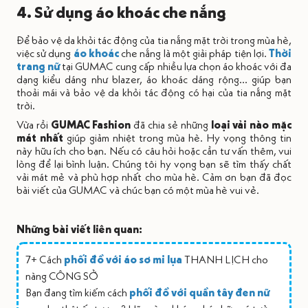
4. Sử dụng áo khoác che nắng
Để bảo vệ da khỏi tác động của tia nắng mặt trời trong mùa hè,
việc sử dụng
áo khoác
che nắng là một giải pháp tiện lợi.
Thời
trang nữ
tại GUMAC cung cấp nhiều lựa chọn áo khoác với đa
dạng kiểu dáng như blazer, áo khoác dáng rộng… giúp bạn
thoải mái và bảo vệ da khỏi tác động có hại của tia nắng mặt
trời.
Vừa rồi
GUMAC Fashion
đã chia sẻ những
loại vải nào mặc
mát nhất
giúp giảm nhiệt trong mùa hè. Hy vọng thông tin
này hữu ích cho bạn. Nếu có câu hỏi hoặc cần tư vấn thêm, vui
lòng để lại bình luận. Chúng tôi hy vọng bạn sẽ tìm thấy chất
vải mát mẻ và phù hợp nhất cho mùa hè. Cảm ơn bạn đã đọc
bài viết của GUMAC và chúc bạn có một mùa hè vui vẻ.
Những bài viết liên quan:
7+ Cách
phối đồ với áo sơ mi lụa
THANH LỊCH cho
nàng CÔNG SỞ
Bạn đang tìm kiếm cách
phối đồ với quần tây đen nữ