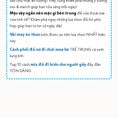
sao cho thật ấn tượng? Hãy cùng khám phá những ý tưởng
mix & match giúp bạn tỏa sáng mỗi ngày!
Mặc váy ngắn nên mặc gì bên trong
để vừa thoải mái
vừa tinh tế? Khám phá ngay những lựa chọn đồ lót phù
hợp giúp bạn tự tin cả ngày dài!
Vải may áo thun
luôn được ưu tiên lựa chọn NHẤT hiện
nay
Cách phối đồ nữ đi chơi mùa hè
TRẺ TRUNG và xinh
lung linh
Top 10 cách
mix đồ đi biển cho người gầy
đầy đặn
TÔN DÁNG