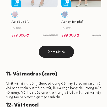
Áo kiểu cổ V
Áo tay liền phối
LAF1005
LAF0322
279.000 đ
299.000 đ
395.000 đ
350.000 
Xem tất cả
11. Vải madras (caro)
Chất vải này thường được sử dụng để may áo sơ mi caro, với
khả năng thấm hút mồ hôi tốt, là lựa chọn hàng đầu trong mùa
hè nóng. Với họa tiết caro trẻ trung và bắt mắt, loại vải này
cũng tạo nên một diện mạo sành điệu.
12. Vải tencel