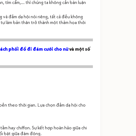
, tím cẩm,... thì chúng ta không cần bàn luận
g và đầm dạ hội nói riêng, tất cả đều không
 tự làm bản thân trở thành một thảm họa thời
cách phối đồ đi đám cưới cho nữ
và một số
ộ bền theo thời gian. Lựa chọn đầm dạ hội cho
 tằm hay chiffon. Sự kết hợp hoàn hảo giữa chi
nổi bật giữa đám đông.