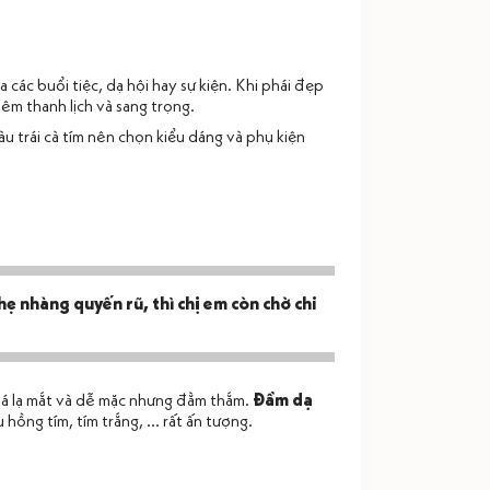
 các buổi tiệc, dạ hội hay sự kiện. Khi phái đẹp
êm thanh lịch và sang trọng.
 trái cà tím nên chọn kiểu dáng và phụ kiện
ẹ nhàng quyến rũ, thì chị em còn chờ chi
khá lạ mắt và dễ mặc nhưng đằm thắm.
Đầm dạ
ồng tím, tím trắng, ... rất ấn tượng.