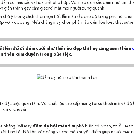
 đầm có màu sắc và họa tiết phù hợp. Với màu đơn sắc đậm như: tím than
ơn giản tránh gây cảm giác rối mắt mọi người xung quanh.
n chú ý trong cách chọn họa tiết lẫn màu sắc cho bộ trang phụ nói chun
hợp với vóc dáng. Nếu chẳng may chọn phải mẫu đầm lòe loẹt thật sự sẽ
t lên đồ đi đám cưới như thế nào đẹp thì hãy cùng xem thêm
n thân kém duyên trong bữa tiệc.
ta đặc biệt quan tâm. Với chất liệu cao cấp mang tới sự thoải mái và đ
n khi di chuyển.
nhẹ nhàng. Vải may
đầm dạ hội màu tím
phổ biến có: voan, tơ Ý, lụa tơ
h kết tinh tế. Nó tôn vóc dáng và che mờ khuyết điểm giúp người mặc 