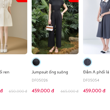
i ren
Jumpsuit ống suông
Đầm A phối lá
DF05026
DF05054
 đ
459.000 đ
459.000 đ
650.000 đ
665.000 đ