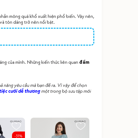
 phần mông quá khổ xuất hiện phổ biến. Vậy nên,
và tôn dáng trở nên nổi bật.
dáng của mình.
Những kiến thức liên quan
đầm
hả năng yêu cầu mà bạn đề ra.
Vì vậy để chọn
 tiệc cưới dễ thương
một trong bộ sưu tập mới
-31%