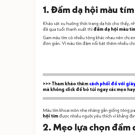
1. Đầm dạ hội màu tím
Khảo sát xu hướng thời trang dạ hội cho thấy, nh
đã qua tuổi thanh xuất thì
đầm dạ hội màu tí
Gam màu tím có nhiều tông khác nhau nên chị em
đơn giản. Vì màu tím đậm nổi bật thêm nhiều chi 
>>> Tham khảo thêm
cách phối đồ với già
mà không click để bỏ túi ngay các mẹo hay
Màu tím khoai môn nhẹ nhàng gần giống tông pas
hội tím
được nhiều người yêu thích vì khẳng định
2. Mẹo lựa chọn đầm 