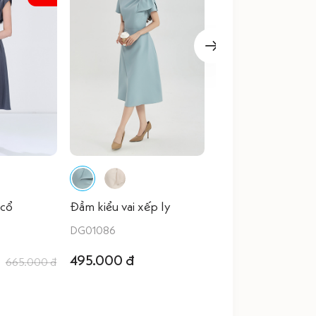
 cổ
Đầm kiểu vai xếp ly
DG01086
495.000 đ
665.000 đ