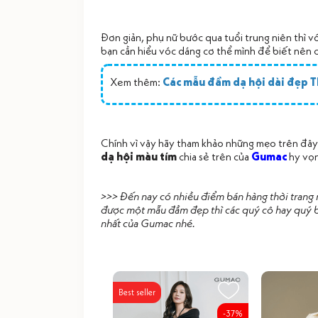
Đơn giản, phụ nữ bước qua tuổi trung niên thì 
bạn cần hiểu vóc dáng cơ thể mình để biết nên 
Xem thêm:
Các mẫu đầm dạ hội dài đẹp 
Chính vì vậy hãy tham khảo những mẹo trên đây
dạ hội màu tím
chia sẻ trên của
Gumac
hy vọn
>>> Đến nay có nhiều điểm bán hàng thời trang 
được một mẫu đầm đẹp thì các quý cô hay quý b
nhất của Gumac nhé.
Best seller
-37%