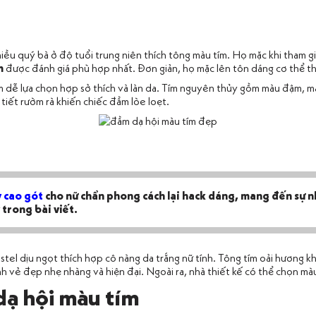
iều quý bà ở độ tuổi trung niên thích tông màu tím. Họ mặc khi tham gia
m
được đánh giá phù hợp nhất. Đơn giản, họ mặc lên tôn dáng cơ thể th
 dễ lựa chọn hợp sở thích và làn da. Tím nguyên thủy gồm màu đậm, màu
tiết rườm rà khiến chiếc đầm lòe loẹt.
y cao gót
cho nữ chẩn phong cách lại hack dáng, mang đến sự nh
 trong bài viết.
tel dịu ngọt thích hợp cô nàng da trắng nữ tính. Tông tím oải hương 
 vẻ đẹp nhẹ nhàng và hiện đại. Ngoài ra, nhà thiết kế có thể chọn màu h
dạ hội màu tím