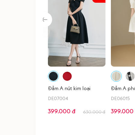
Đầm A nút kim loại
Đầm A phố
DE07004
DE06015
399.000 đ
399.000
630.000 đ