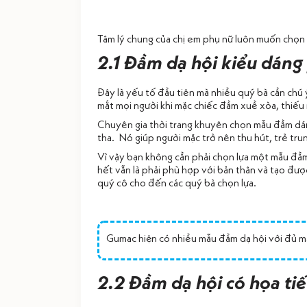
Tâm lý chung của chị em phụ nữ luôn muốn chọn
2.1 Đầm dạ hội kiểu dáng
Đây là yếu tố đầu tiên mà nhiều quý bà cần chú 
mắt mọi người khi mặc chiếc đầm xuề xòa, thiếu 
Chuyên gia thời trang khuyên chọn mẫu đầm dáng
tha. Nó giúp người mặc trở nên thu hút, trẻ trun
Vì vậy bạn không cần phải chọn lựa một mẫu đầm
hết vẫn là phải phù hợp với bản thân và tạo đượ
quý cô cho đến các quý bà chọn lựa.
Gumac hiện có nhiều mẫu đầm dạ hội với đủ mà
2.2 Đầm dạ hội có họa ti