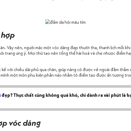
ù hợp
n. Vậy nên, người mặc một vóc dáng đẹp thướt tha, thanh lịch mỗi kh
thời trang ưng ý. Mọi thứ tạo nên tổng thể hài hoà và che nhược điểm hạ
kế với chiều dài phủ qua chân, giúp nàng có được vẻ ngoài đằm thắm dị
ho mình một món phụ kiện phần nào nhằm tô điểm tạo được ấn tượng tro
ì
đẹp? Thực chất cũng không quá khó, chỉ dành ra vài phút là b
ợp vóc dáng