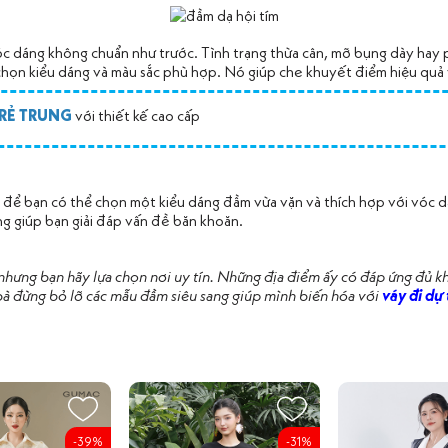
vóc dáng không chuẩn như trước. Tình trạng thừa cân, mỡ bụng dày hay
chọn kiểu dáng và màu sắc phù hợp. Nó giúp che khuyết điểm hiệu quả 
TRẺ TRUNG
với thiết kế cao cấp
 để bạn có thể chọn một kiểu dáng đầm vừa vặn và thích hợp với vóc 
g giúp bạn giải đáp vấn đề băn khoăn.
nhưng bạn hãy lựa chọn nơi uy tín. Những địa điểm ấy có đáp ứng đủ k
à đừng bỏ lỡ các mẫu đầm siêu sang giúp mình biến hóa với
váy đi dự
-39%
-31%