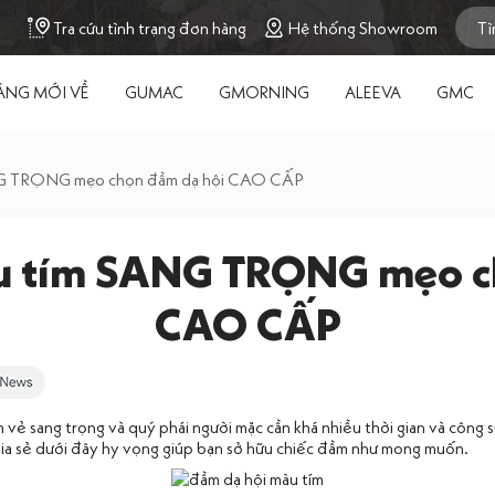
Tra cứu tình trạng đơn hàng
Hệ thống Showroom
ÀNG MỚI VỀ
GUMAC
GMORNING
ALEEVA
GMC
NG TRỌNG mẹo chọn đầm dạ hội CAO CẤP
u tím SANG TRỌNG mẹo c
CAO CẤP
 vẻ sang trọng và quý phái người mặc cần khá nhiều thời gian và công sứ
hia sẻ dưới đây hy vọng giúp bạn sở hữu chiếc đầm như mong muốn.