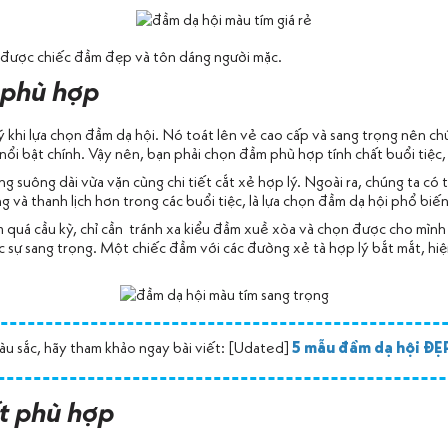
 được chiếc đầm đẹp và tôn dáng người mặc.
 phù hợp
ý khi lựa chọn đầm dạ hội. Nó toát lên vẻ cao cấp và sang trọng nên c
nổi bật chính. Vậy nên, bạn phải chọn đầm phù hợp tính chất buổi tiệc,
 suông dài vừa vặn cùng chi tiết cắt xẻ hợp lý. Ngoài ra, chúng ta c
g và thanh lịch hơn trong các buổi tiệc, là lựa chọn đầm dạ hội phổ biến
 quá cầu kỳ, chỉ cần tránh xa kiểu đầm xuề xòa và chọn được cho mìn
c sự sang trọng. Một chiếc đầm với các đường xẻ tà hợp lý bắt mắt, hiệ
u sắc, hãy tham khảo ngay bài viết: [Udated]
5 mẫu đầm dạ hội ĐẸ
ết phù hợp