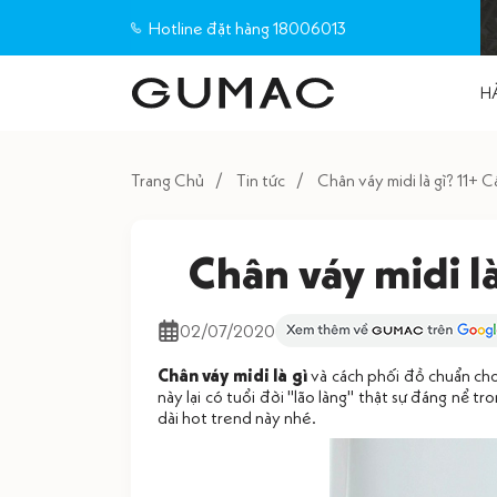
Hotline đặt hàng 18006013
H
Trang Chủ
Tin tức
Chân váy midi là gì? 11+
Chân váy midi l
02/07/2020
Chân váy midi là gì
và cách phối đồ chuẩn cho
này lại có tuổi đời "lão làng" thật sự đáng nể tr
dài hot trend này nhé.