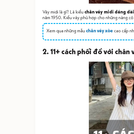
Váy midi là gì? Là kiểu
chân váy midi dáng dà
năm 1950. Kiểu váy phù hợp cho những nàng có c
Xem qua những mẫu
chân váy xòe
cao cấp n
2. 11+ cách phối đồ với chân 