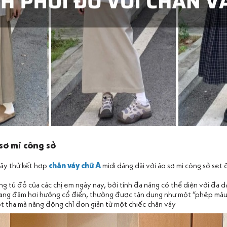
 sơ mi công sở
ãy thử kết hợp
chân váy chữ A
midi dáng dài với áo sơ mi công sở set 
ng tủ đồ của các chị em ngày nay, bởi tính đa năng có thể diện với đa 
ng đậm hơi hướng cổ điển, thường được tận dụng như một “phép màu” 
t tha mà năng động chỉ đơn giản từ một chiếc chân váy