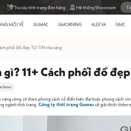
Tra cứu tình trạng đơn hàng
Hệ thống Showroom
ÀNG MỚI VỀ
GUMAC
GMORNING
ALEEVA
GMC
 Cách phối đồ đẹp TỰ TIN tỏa sáng
à gì? 11+ Cách phối đồ đẹp
 nàng công sở theo phong cách cổ điển hiện đại hoặc phong cách vinta
ong ngành thời trang.
Công ty thời trang Gumac
sẽ giải thích thêm 