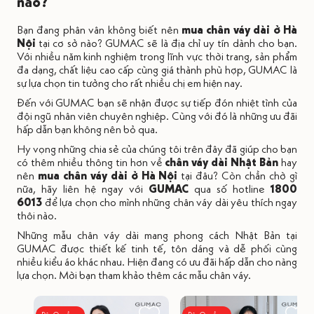
nào?
Bạn đang phân vân không biết nên
mua chân váy dài ở Hà
Nội
tại cơ sở nào? GUMAC sẽ là địa chỉ uy tín dành cho bạn.
Với nhiều năm kinh nghiệm trong lĩnh vực thời trang, sản phẩm
đa dạng, chất liệu cao cấp cùng giá thành phù hợp, GUMAC là
sự lựa chọn tin tưởng cho rất nhiều chị em hiện nay.
Đến với GUMAC bạn sẽ nhận được sự tiếp đón nhiệt tình của
đội ngũ nhân viên chuyên nghiệp. Cùng với đó là những ưu đãi
hấp dẫn bạn không nên bỏ qua.
Hy vọng những chia sẻ của chúng tôi trên đây đã giúp cho bạn
có thêm nhiều thông tin hơn về
chân váy dài Nhật Bản
hay
nên
mua chân váy dài ở Hà Nội
tại đâu? Còn chần chờ gì
nữa, hãy liên hệ ngay với
GUMAC
qua số hotline
1800
6013
để lựa chọn cho mình những chân váy dài yêu thích ngay
thôi nào.
Những mẫu chân váy dài mang phong cách Nhật Bản tại
GUMAC được thiết kế tinh tế, tôn dáng và dễ phối cùng
nhiều kiểu áo khác nhau. Hiện đang có ưu đãi hấp dẫn cho nàng
lựa chọn. Mời bạn tham khảo thêm các mẫu chân váy.