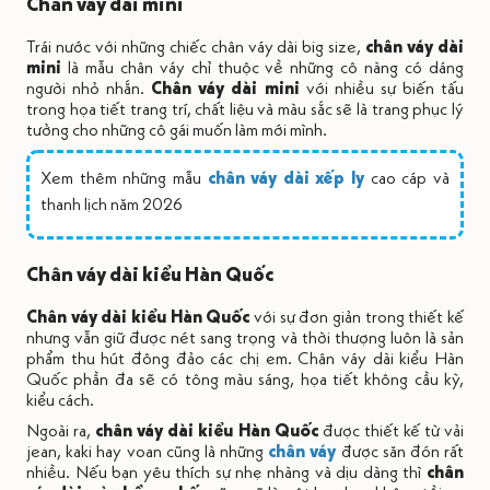
Chân váy dài mini
Trái nước với những chiếc chân váy dài big size,
chân váy dài
mini
là mẫu chân váy chỉ thuộc về những cô nàng có dáng
người nhỏ nhắn.
Chân váy dài mini
với nhiều sự biến tấu
trong họa tiết trang trí, chất liệu và màu sắc sẽ là trang phục lý
tưởng cho những cô gái muốn làm mới mình.
Xem thêm những mẫu
chân váy dài xếp ly
cao cáp và
thanh lịch năm 2026
Chân váy dài kiểu Hàn Quốc
Chân váy dài kiểu Hàn Quốc
với sự đơn giản trong thiết kế
nhưng vẫn giữ được nét sang trọng và thời thượng luôn là sản
phẩm thu hút đông đảo các chị em. Chân váy dài kiểu Hàn
Quốc phần đa sẽ có tông màu sáng, họa tiết không cầu kỳ,
kiểu cách.
Ngoài ra,
chân váy dài kiểu Hàn Quốc
được thiết kế từ vải
jean, kaki hay voan cũng là những
chân váy
được săn đón rất
nhiều. Nếu bạn yêu thích sự nhẹ nhàng và dịu dàng thì
chân