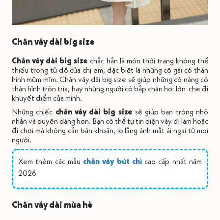
Chân váy dài big size
Chân váy dài big size
chắc hẳn là món thời trang không thể
thiếu trong tủ đồ của chị em, đặc biệt là những cô gái có thân
hình mũm mĩm. Chân váy dài big size sẽ giúp những cô nàng có
thân hình tròn trịa, hay những người có bắp chân hơi lớn che đi
khuyết điểm của mình.
Những chiếc
chân váy dài big size
sẽ giúp bạn trông nhỏ
nhắn và duyên dáng hơn. Bạn có thể tự tin diện váy đi làm hoặc
đi chơi mà không cần băn khoăn, lo lắng ánh mắt ái ngại từ mọi
người.
Xem thêm các mẫu
chân váy bút chì
cao cấp nhất năm
2026
Chân váy dài mùa hè