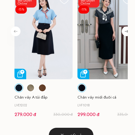
Độc Quyền
Độc Quyền
Online
Online
-15%
-11%
Chân váy A túi đắp
Chân váy midi đuôi cá
LVE1202
LVF1018
279.000 đ
299.000 đ
330.000 đ
335.000 