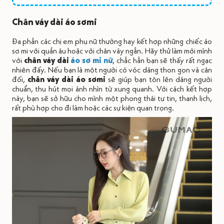
Chân váy dài áo sơmi
Đa phần các chị em phụ nữ thường hay kết hợp những chiếc áo
sơ mi với quần âu hoặc với chân váy ngắn. Hãy thử làm mới mình
với
chân váy dài
áo sơ mi nữ
, chắc hẳn bạn sẽ thấy rất ngạc
nhiên đấy. Nếu bạn là một người có vóc dáng thon gọn và cân
đối,
chân váy dài áo sơmi
sẽ giúp bạn tôn lên dáng người
chuẩn, thu hút mọi ánh nhìn từ xung quanh. Với cách kết hợp
này, bạn sẽ sở hữu cho mình một phong thái tự tin, thanh lịch,
rất phù hợp cho đi làm hoặc các sự kiện quan trọng.