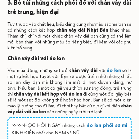
3. Bỏ túi những cách phối đồ với chân váy dài
trẻ trung, hiện đại
Tùy thuộc vào chất liệu, kiểu dáng cũng như màu sắc mà bạn sẽ
có những cách kết hợp
chân váy dài Nhật Bản
khác nhau.
Thậm chí, chỉ với một chiếc chân váy dài bạn cũng có thể làm
mới bản thân với những mẫu áo riêng biệt, đi kèm với các phụ
kiện bổ sung.
Chân váy dài với áo len
Vào mùa đông, những set đồ
chân váy dài
với
áo len
sẽ là
một sự kết hợp tuyệt vời. Bạn sẽ được ủ ấm nhờ những chiếc
áo len dày dặn mà không làm mất đi nét duyên dáng, nữ
tính. Nếu bạn là một cô gái yêu thích sự năng động, trẻ trung
thì
chân váy dài kết hợp với áo len
đi cùng một đôi giày bệt
sẽ là một set đồ không thể hoàn hảo hơn. Bạn sẽ có một diện
mạo lý tưởng cho đi làm, đi chơi hay bất cứ dịp gì khi diện
chân
váy dài với áo len
vào những ngày trời trở lạnh.
>>>>>HỌC HỎI NGAY những cách
áo len phối sơ mi
KINH ĐIỂN nhất cho NAM và NỮ