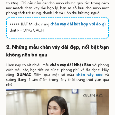
thượng. Chỉ cần nắm giữ cho mình những quy tắc trong cách
mix match chân váy dài hợp lý, bạn sẽ sở hữu cho mình một
phong cách trẻ trung, thanh lịch và luôn thu hút mọi người.
>>>>> BẬT MÍ cho nàng
chân váy dài kết hợp với áo gì
thật PHONG CÁCH
2. Những mẫu chân váy dài đẹp, nổi bật bạn
không nên bỏ qua
Hiện nay có rất nhiều mẫu
chân váy dài Nhật Bản
với phong
cách màu sắc, họa tiết vô cùng phong phú và đa dạng. Hãy
cùng
GUMAC
điểm qua một số mẫu
chân váy xòe
và
suông đang là tâm điểm trong làng thời trang thời gian qua
nhé.