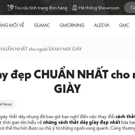
Tra cứu tình trạng đơn hàng
Hệ thống Showroom
ÀNG MỚI VỀ
GUMAC
GMORNING
ALEEVA
GMC
p CHUẨN NHẤT cho người SÀNH MIX GIÀY
giày đẹp CHUẨN NHẤT cho
GIÀY
 giày thắt dây nhưng đã bao giờ bạn nghĩ đến việc thay đổi
cách thắ
 thời gian tìm hiểu về
những cách thắt dây giày đẹp nhất
hứa hẹn
 có thể thu hút được sự chú ý từ những người xung quanh. Cùng thươn