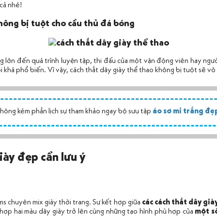
cả nhé!
hông bị tuột cho cầu thủ đá bóng
g lớn đến quá trình luyện tập, thi đấu của một vận động viên hay ngườ
ơi khá phổ biến. Vì vậy, cách thắt dây giày thể thao không bị tuột sẽ vô
không kém phần lịch sự tham khảo ngay bộ sưu tập
áo sơ mi trắng đẹ
iày đẹp cần lưu ý
ms chuyên mix giày thời trang. Sự kết hợp giữa
các cách thắt dây già
i hợp hai màu dây giày trở lên cùng những tạo hình phù hợp của
một s