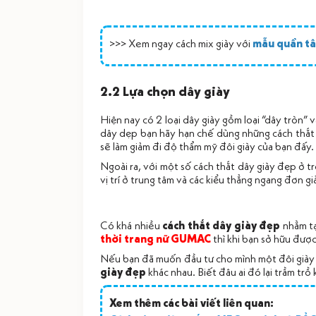
>>> Xem ngay cách mix giày với
mẫu quần tâ
2.2 Lựa chọn dây giày
Hiện nay có 2 loại dây giày gồm loại “dây tròn” và
dây dẹp bạn hãy hạn chế dùng những cách thắt d
sẽ làm giảm đi độ thẩm mỹ đôi giày của bạn đấy.
Ngoài ra, với một số cách thắt dây giày đẹp ở trê
vị trí ở trung tâm và các kiểu thẳng ngang đơn gi
Có khá nhiều
cách thắt dây giày đẹp
nhằm tạ
thời trang nữ GUMAC
thì khi bạn sở hữu đượ
Nếu bạn đã muốn đầu tư cho mình một đôi giày đ
giày đẹp
khác nhau. Biết đâu ai đó lại trầm trồ
Xem thêm các bài viết liên quan: