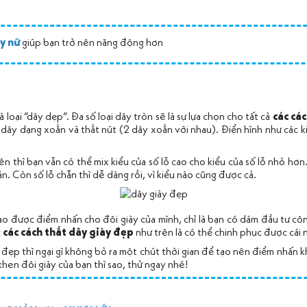
y nữ
giúp bạn trở nên năng động hơn
 loại “dây dẹp”. Đa số loại dây tròn sẽ là sự lựa chọn cho tất cả
các cá
ây dạng xoắn và thắt nút (2 dây xoắn với nhau). Điển hình như các kiể
n thì bạn vẫn có thể mix kiểu của số lỗ cao cho kiểu của số lỗ nhỏ hơn.
ản. Còn số lỗ chẵn thì dễ dàng rồi, vì kiểu nào cũng được cả.
o được điểm nhấn cho đôi giày của mình, chỉ là bạn có dám đầu tư cô
c
các
cách thắt dây giày đẹp
như trên là có thể chinh phục được cái n
ẹp thì ngại gì không bỏ ra một chút thời gian để tạo nên điểm nhấn k
 khen đôi giày của bạn thì sao, thử ngay nhé!