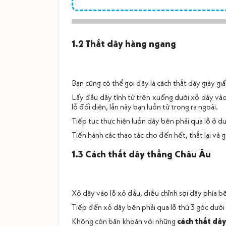
1.2 Thắt dây hàng ngang
Bạn cũng có thể gọi đây là cách thắt dây giày giấ
Lấy đầu dây tính từ trên xuống dưới xỏ dây vào 
lỗ đối diện, lần này bạn luồn từ trong ra ngoài.
Tiếp tục thực hiện luồn dây bên phải qua lỗ ở dư
Tiến hành các thao tác cho đến hết, thắt lại và g
1.3 Cách thắt dây thẳng Châu Âu
Xỏ dây vào lỗ xỏ đầu, điều chỉnh sợi dây phía bê
Tiếp đến xỏ dây bên phải qua lỗ thứ 3 góc dưới 
Không còn băn khoăn với những
cách thắt dây