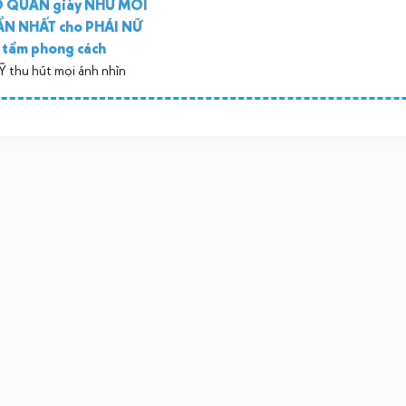
BẢO QUẢN giày NHƯ MỚI
ẨN NHẤT cho PHÁI NỮ
g tầm phong cách
thu hút mọi ánh nhìn