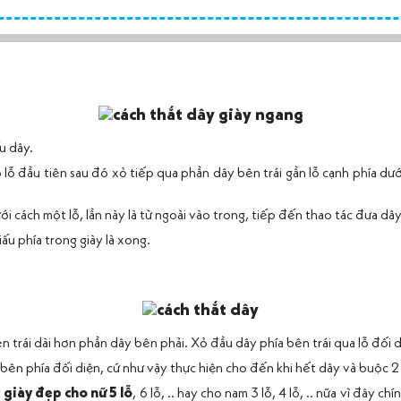
u dây.
lỗ đầu tiên sau đó xỏ tiếp qua phần dây bên trái gần lỗ cạnh phía dướ
ới cách một lỗ, lần này là từ ngoài vào trong, tiếp đến thao tác đưa dây
iấu phía trong giày là xong.
n trái dài hơn phần dây bên phải. Xỏ đầu dây phía bên trái qua lỗ đối d
bên phía đối diện, cứ như vậy thực hiện cho đến khi hết dây và buộc 2 
 giày đẹp cho nữ 5 lỗ
, 6 lỗ, .. hay cho nam 3 lỗ, 4 lỗ, .. nữa vì đây ch