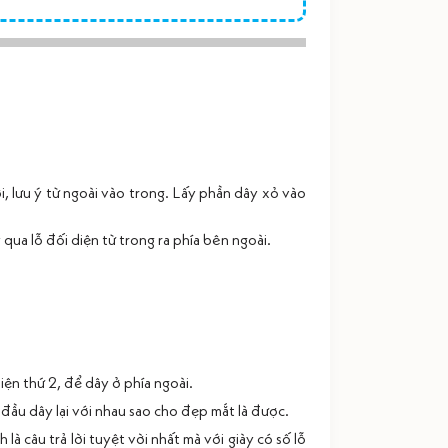
i, lưu ý từ ngoài vào trong. Lấy phần dây xỏ vào
 qua lỗ đối diện từ trong ra phía bên ngoài.
iện thứ 2, để dây ở phía ngoài.
đầu dây lại với nhau sao cho đẹp mắt là được.
ính là câu trả lời tuyệt vời nhất mà với giày có số lỗ