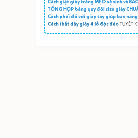
Cách giặt giày trắng MẸO vệ sinh và 
TỔNG HỢP bảng quy đổi size giày CHU
Cách phối đồ với giày tây giúp bạn nân
Cách thắt dây giày 4 lỗ độc đáo
TUYỆT KỸ 