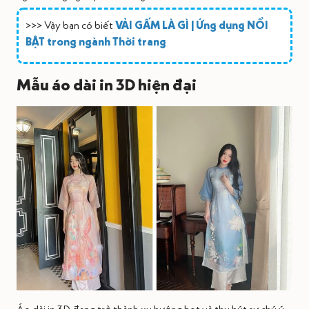
>>> Vậy bạn có biết
VẢI GẤM LÀ GÌ | Ứng dụng NỔI
BẬT trong ngành Thời trang
Mẫu áo dài in 3D hiện đại
Áo dài in 3D đang trở thành xu hướng hot và thu hút sự chú ý