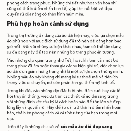
phong cách trang phục. Những chi tiết như hoa văn hoa nhí
cũng có thể là điểm nhấn tinh tế, giúp làm nổi bật vẻ đẹp
quyến rũ của nàng có thân hình mũm mĩm.
Phù hợp hoàn cảnh sử dụng
Trong thị trường đa dạng của áo dài hiện nay, việc lựa chọn mẫu
áo phù hợp với mục đích sử dụng đã trở nên dễ dàng hơn bao
giờ hết. Đối với những sự kiện khác nhau, bạn có thể tận dụng
sự đa dạng này để tạo nên những bộ trang phục ấn tượng.
Vào những dịp quan trọng như Tết, hoặc khi bạn cần một bộ
trang phục đi làm hoặc tham gia các sự kiện giải trí, việc chọn lựa
áo dài đơn giản nhưng trang nhã là một sự lựa chọn thông minh.
Những mẫu áo này không chỉ mang lại sự thoải mái và tiện ích
trong việc di chuyển, mà còn phản ánh gu thẩm mỹ tinh tế.
Trong khi đó, vào những dịp đặc biệt như đám cưới hay các lễ
hội truyền thống, việc ưu tiên các thiết kế áo dài sang trọng
với những đính kết cầu kỳ là cách hoàn hảo để tôn lên vẻ đẹp
lộng lẫy và quyến rũ. Hãy để áo dài trở thành điểm nhấn hoàn
hảo, thể hiện phong cách và cá tính riêng của bạn trong mọi
dịp.
Trên đây là những chia sẻ về
các mẫu áo dài đẹp sang