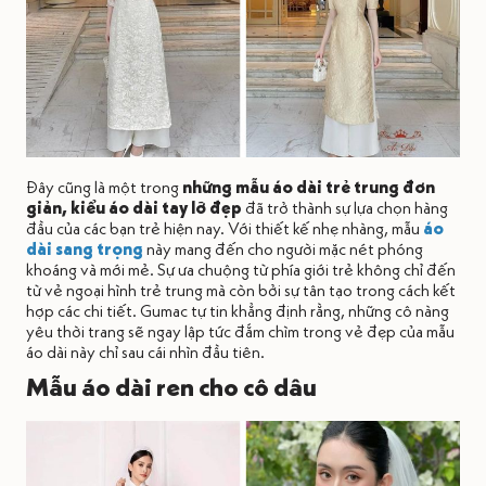
Đây cũng là một trong
những mẫu áo dài trẻ trung đơn
giản, kiểu áo dài tay lỡ đẹp
đã trở thành sự lựa chọn hàng
đầu của các bạn trẻ hiện nay. Với thiết kế nhẹ nhàng, mẫu
áo
dài sang trọng
này mang đến cho người mặc nét phóng
khoáng và mới mẻ. Sự ưa chuộng từ phía giới trẻ không chỉ đến
từ vẻ ngoại hình trẻ trung mà còn bởi sự tân tạo trong cách kết
hợp các chi tiết. Gumac tự tin khẳng định rằng, những cô nàng
yêu thời trang sẽ ngay lập tức đắm chìm trong vẻ đẹp của mẫu
áo dài này chỉ sau cái nhìn đầu tiên.
Mẫu áo dài ren cho cô dâu