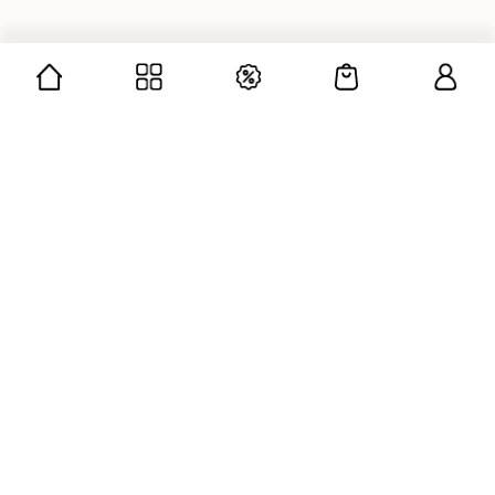
CÔNG TY CỔ PHẦN GUMAC
Mã số doanh nghiệp: 0312676139