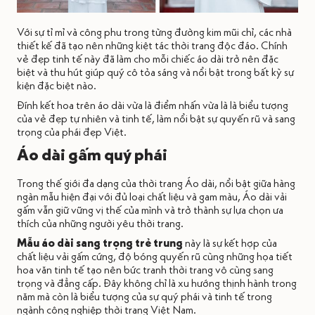
Với sự tỉ mỉ và công phu trong từng đường kim mũi chỉ, các nhà
thiết kế đã tạo nên những kiệt tác thời trang độc đáo. Chính
vẻ đẹp tinh tế này đã làm cho mỗi chiếc áo dài trở nên đặc
biệt và thu hút giúp quý cô tỏa sáng và nổi bật trong bất kỳ sự
kiện đặc biệt nào.
Đính kết hoa trên áo dài vừa là điểm nhấn vừa là là biểu tượng
của vẻ đẹp tự nhiên và tinh tế, làm nổi bật sự quyến rũ và sang
trọng của phái đẹp Việt.
Áo dài gấm quý phái
Trong thế giới đa dạng của thời trang Áo dài, nổi bật giữa hàng
ngàn mẫu hiện đại với đủ loại chất liệu và gam màu, Áo dài vải
gấm vẫn giữ vững vị thế của mình và trở thành sự lựa chọn ưa
thích của những người yêu thời trang.
Mẫu áo dài sang trọng trẻ trung
này là sự kết hợp của
chất liệu vải gấm cứng, độ bóng quyến rũ cùng những họa tiết
hoa văn tinh tế tạo nên bức tranh thời trang vô cùng sang
trọng và đẳng cấp. Đây không chỉ là xu hướng thịnh hành trong
năm mà còn là biểu tượng của sự quý phái và tinh tế trong
ngành công nghiệp thời trang Việt Nam.