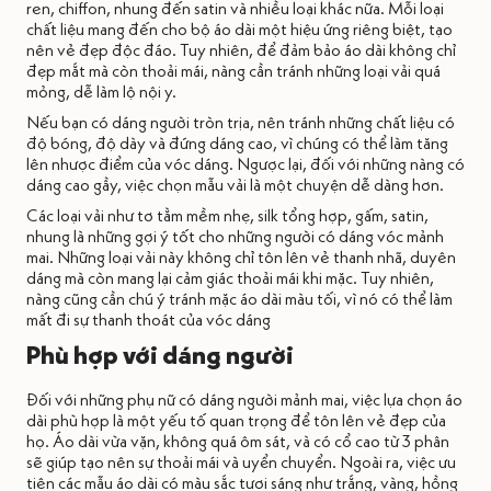
ren, chiffon, nhung đến satin và nhiều loại khác nữa. Mỗi loại
chất liệu mang đến cho bộ áo dài một hiệu ứng riêng biệt, tạo
nên vẻ đẹp độc đáo. Tuy nhiên, để đảm bảo áo dài không chỉ
đẹp mắt mà còn thoải mái, nàng cần tránh những loại vải quá
mỏng, dễ làm lộ nội y.
Nếu bạn có dáng người tròn trịa, nên tránh những chất liệu có
độ bóng, độ dày và đứng dáng cao, vì chúng có thể làm tăng
lên nhược điểm của vóc dáng. Ngược lại, đối với những nàng có
dáng cao gầy, việc chọn mẫu vải là một chuyện dễ dàng hơn.
Các loại vải như tơ tằm mềm nhẹ, silk tổng hợp, gấm, satin,
nhung là những gợi ý tốt cho những người có dáng vóc mảnh
mai. Những loại vải này không chỉ tôn lên vẻ thanh nhã, duyên
dáng mà còn mang lại cảm giác thoải mái khi mặc. Tuy nhiên,
nàng cũng cần chú ý tránh mặc áo dài màu tối, vì nó có thể làm
mất đi sự thanh thoát của vóc dáng
Phù hợp với dáng người
Đối với những phụ nữ có dáng người mảnh mai, việc lựa chọn áo
dài phù hợp là một yếu tố quan trọng để tôn lên vẻ đẹp của
họ. Áo dài vừa vặn, không quá ôm sát, và có cổ cao từ 3 phân
sẽ giúp tạo nên sự thoải mái và uyển chuyển. Ngoài ra, việc ưu
tiên các mẫu áo dài có màu sắc tươi sáng như trắng, vàng, hồng