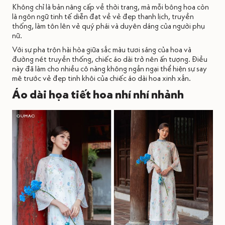
Không chỉ là bản nâng cấp về thời trang, mà mỗi bông hoa còn
là ngôn ngữ tinh tế diễn đạt về vẻ đẹp thanh lịch, truyền
thống, làm tôn lên vẻ quý phái và duyên dáng của người phụ
nữ.
Với sự pha trộn hài hòa giữa sắc màu tươi sáng của hoa và
đường nét truyền thống, chiếc áo dài trở nên ấn tượng. Điều
này đã làm cho nhiều cô nàng không ngần ngại thể hiện sự say
mê trước vẻ đẹp tinh khôi của chiếc áo dài hoa xinh xắn.
Áo dài họa tiết hoa nhí nhí nhảnh