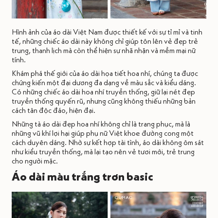
Hình ảnh của áo dài Việt Nam được thiết kế với sự tỉ mỉ và tinh
tế, những chiếc áo dài này không chỉ giúp tôn lên vẻ đẹp trẻ
trung, thanh lịch mà còn thể hiện sự nhã nhặn và mềm mại nữ
tính.
Khám phá thế giới của áo dài họa tiết hoa nhí, chúng ta được
chứng kiến một đại dương đa dạng về màu sắc và kiểu dáng.
Có những chiếc áo dài hoa nhí truyền thống, giữ lại nét đẹp
truyền thống quyến rũ, nhưng cũng không thiếu những bản
cách tân độc đáo, hiện đại.
Những tà áo dài đẹp hoa nhí không chỉ là trang phục, mà là
những vũ khí lợi hại giúp phụ nữ Việt khoe đường cong một
cách duyên dáng. Nhờ sự kết hợp tài tình, áo dài không ôm sát
như kiểu truyền thống, mà lại tạo nên vẻ tươi mới, trẻ trung
cho người mặc.
Áo dài màu trắng trơn basic