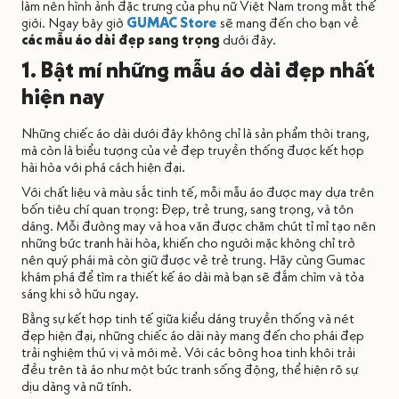
làm nên hình ảnh đặc trưng của phụ nữ Việt Nam trong mắt thế
giới. Ngay bây giờ
GUMAC Store
sẽ mang đến cho bạn về
các mẫu áo dài đẹp sang trọng
dưới đây.
1. Bật mí những mẫu áo dài đẹp nhất
hiện nay
Những chiếc áo dài dưới đây không chỉ là sản phẩm thời trang,
mà còn là biểu tượng của vẻ đẹp truyền thống được kết hợp
hài hòa với phá cách hiện đại.
Với chất liệu và màu sắc tinh tế, mỗi mẫu áo được may dựa trên
bốn tiêu chí quan trọng: Đẹp, trẻ trung, sang trọng, và tôn
dáng. Mỗi đường may và hoa văn được chăm chút tỉ mỉ tạo nên
những bức tranh hài hòa, khiến cho người mặc không chỉ trở
nên quý phái mà còn giữ được vẻ trẻ trung. Hãy cùng Gumac
khám phá để tìm ra thiết kế áo dài mà bạn sẽ đắm chìm và tỏa
sáng khi sở hữu ngay.
Bằng sự kết hợp tinh tế giữa kiểu dáng truyền thống và nét
đẹp hiện đại, những chiếc áo dài này mang đến cho phái đẹp
trải nghiệm thú vị và mới mẻ. Với các bông hoa tinh khôi trải
đều trên tà áo như một bức tranh sống động, thể hiện rõ sự
dịu dàng và nữ tính.