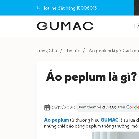
Hotline đặt hàng 18006013
H
Trang Chủ
Tin tức
Áo peplum là gì? Cách ph
Áo peplum là gì?
03/12/2020
Áo peplum
từ thương hiệu
GUMAC
là sự lựa 
những chiếc áo dáng peplum thông thường, mỗi 