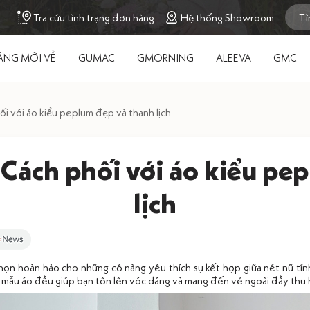
Tra cứu tình trạng đơn hàng
Hệ thống Showroom
ÀNG MỚI VỀ
GUMAC
GMORNING
ALEEVA
GMC
ối với áo kiểu peplum đẹp và thanh lịch
 Cách phối với áo kiểu pe
lịch
chọn hoàn hảo cho những cô nàng yêu thích sự kết hợp giữa nét nữ tính
mẫu áo đều giúp bạn tôn lên vóc dáng và mang đến vẻ ngoài đầy thu h