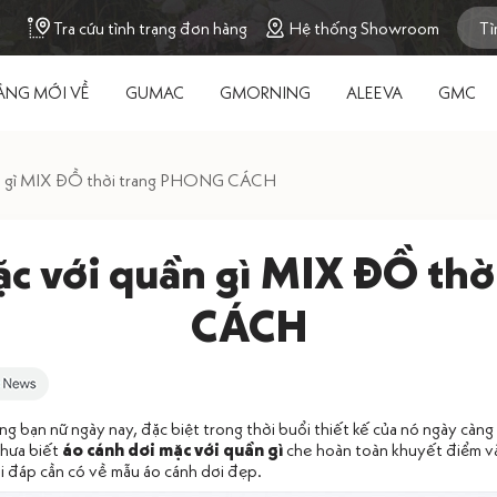
Tra cứu tình trạng đơn hàng
Hệ thống Showroom
ÀNG MỚI VỀ
GUMAC
GMORNING
ALEEVA
GMC
ần gì MIX ĐỒ thời trang PHONG CÁCH
ặc với quần gì MIX ĐỒ th
CÁCH
ng bạn nữ ngày nay, đặc biệt trong thời buổi thiết kế của nó ngày càng
chưa biết
áo cánh dơi mặc với quần gì
che hoàn toàn khuyết điểm và 
i đáp cần có về mẫu áo cánh dơi đẹp.