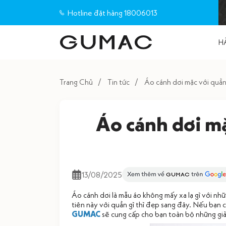
Hotline đặt hàng 18006013
H
Trang Chủ
Tin tức
Áo cánh dơi mặc với qu
Áo cánh dơi m
13/08/2025
Áo cánh dơi là mẫu áo không mấy xa lạ gì với nhữ
tiên này với quần gì thì đẹp sang đây. Nếu bạn 
GUMAC
sẽ cung cấp cho bạn toàn bộ những giả