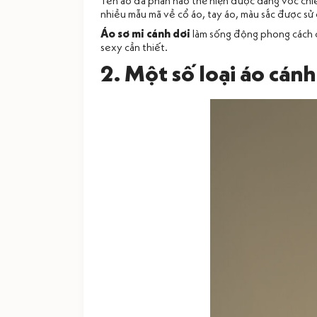
Tên áo đã phần nào thể hiện được dáng vóc chiếc 
nhiều mẫu mã về cổ áo, tay áo, màu sắc được sử
Áo sơ mi cánh dơi
làm sống động phong cách cô
sexy cần thiết.
2. Một số loại áo cánh