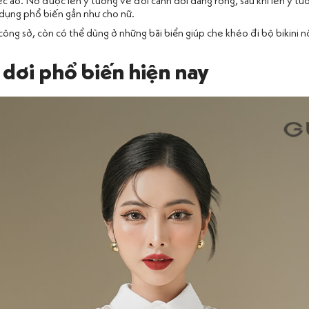
áo. Nó được lên ý tưởng về đôi cánh dơi dáng rộng, sau khi lên ý tưởng
 dụng phổ biến gần như cho nữ.
ng sở, còn có thể dùng ở những bãi biển giúp che khéo đi bộ bikini n
 dơi phổ biến hiện nay