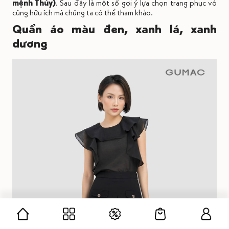
Theo thuyết ngũ hành tương hợp, người tuổi Dậu sinh năm
1981 có màu tương sinh là màu xanh dương hoặc màu đen và
màu tương hợp là màu xanh lá cây.
Tuổi Tân Dậu sinh 1981 sẽ
hợp màu sắc thuộc hành Mộc như xanh lá, xanh rêu, nâu
gỗ hay xanh biển, xanh dương và đen (tương sinh với
mệnh Thủy)
. Sau đây là một số gợi ý lựa chọn trang phục vô
cùng hữu ích mà chúng ta có thể tham khảo.
Quần áo màu đen, xanh lá, xanh
dương