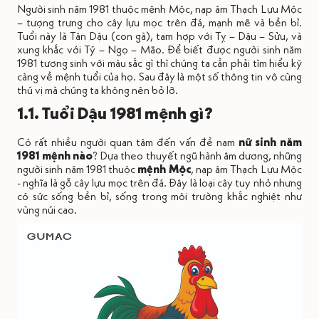
Người sinh năm 1981 thuộc mệnh Mộc, nạp âm Thạch Lựu Mộc
– tượng trưng cho cây lựu mọc trên đá, mạnh mẽ và bền bỉ.
Tuổi này là Tân Dậu (con gà), tam hợp với Tỵ – Dậu – Sửu, và
xung khắc với Tý – Ngọ – Mão. Để biết được người sinh năm
1981 tương sinh với màu sắc gì thì chúng ta cần phải tìm hiểu kỹ
càng về mệnh tuổi của họ. Sau đây là một số thông tin vô cùng
thú vị mà chúng ta không nên bỏ lỡ.
1.1. Tuổi Dậu 1981 mệnh gì?
Có rất nhiều người quan tâm đến vấn đề nam
nữ sinh năm
1981 mệnh nào
? Dựa theo thuyết ngũ hành âm dương, những
người sinh năm 1981 thuộc
mệnh Mộc
, nạp âm Thạch Lựu Mộc
- nghĩa là gỗ cây lựu mọc trên đá. Đây là loại cây tuy nhỏ nhưng
có sức sống bền bỉ, sống trong môi trường khắc nghiệt như
vùng núi cao.