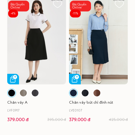
Độc Quyền
Độc Quyền
Online
Online
-4%
-11%
Chân váy A
Chân váy bút chì đính nút
LVF0917
LVE0107
379.000 đ
379.000 đ
395.000 đ
425.000 đ