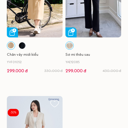
Chân váy midi kiểu
Sơ mi thêu sau
YVF01052
YAE12085
299.000 đ
299.000 đ
330.000 đ
430.000 đ
-30%