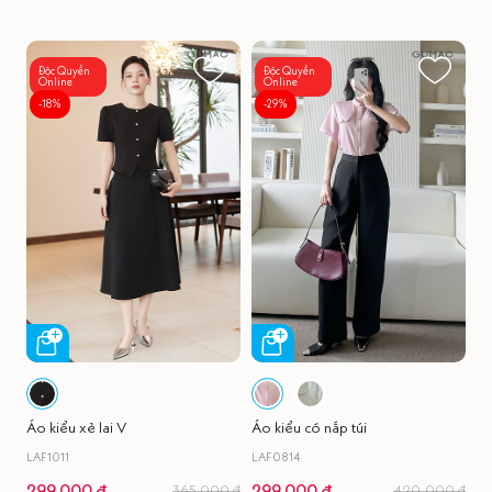
Độc Quyền
Độc Quyền
Online
Online
-18%
-29%
Áo kiểu xẻ lai V
Áo kiểu có nắp túi
LAF1011
LAF0814
299.000 đ
299.000 đ
365.000 đ
420.000 đ