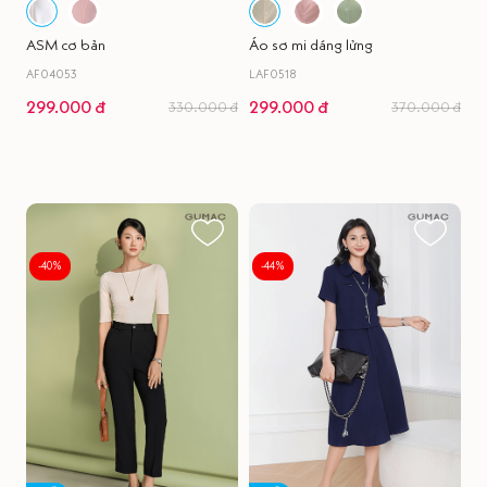
ASM cơ bản
Áo sơ mi dáng lửng
AF04053
LAF0518
299.000 đ
299.000 đ
330.000 đ
370.000 đ
-40%
-44%