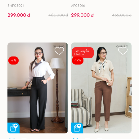
SHF05024
AF05016
299.000 đ
299.000 đ
465.000 đ
465.000 đ
Độc Quyền
Online
-9%
-19%