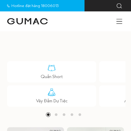
Hotline đặt hàng 18006013
Quần Short
Váy Đầm Dự Tiệc
Áo 