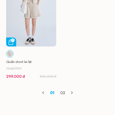
Quần short lai lật
YSHE07071
299.000 đ
430.000 đ
01
02