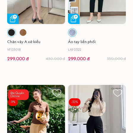
Chân váy A xẻ kiểu
Áo tay liền phối
VF03018
LAF0322
299.000 đ
299.000 đ
430.000 đ
350.000 đ
Độc Quyền
Online
-9%
-30%