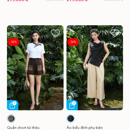
-36%
-36%
Quần short túi thêu
Áo kiểu đính phụ kiện