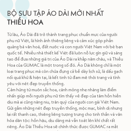
BỘ SƯU TẬP ÁO DÀI MỚI NHẤT
THIỀU HOA
Từ lâu, Áo Dài đã trở thành trang phục chuẩn mực của người
phụ nữ Việt, là hình ảnh thiêng liêng và cảm xúc góp phần
quảng bá văn hoá, đất nước và con người Việt Nam với bè bạn
quốc tế. Nhiều nhà thiết kế Việt đã luôn nỗ lực gìn giữ và sáng
tạo để đưa những giá trị của Áo Dài ra khắp năm châu, và Thiều
Hoa của GUMAC là một trong số đó. Áo Dài không chỉ là một
loại trang phục mà còn chứa đựng cả bề dày lịch sử, là dấu gạch
nối quá khứ & hiện tại, là kết tinh từ đam mê thời trang và tình
yêu với nét đẹp truyền thống.
Cảm hứng từ muôn sắc hoa, cánh mỏng nhẹ nhàng làm điểm
nhấn giúp mỗi người phụ nữ tìm thấy vẻ đẹp của tâm hồn hiền
dịu mà ai cũng nâng niu, trân quý của người con gái Việt Nam.
Gửi gắm những nét đẹp truyền thống, mộc mạc, bình dị nhưng
lại rất thanh cao, thiêng liêng tượng trưng cho tinh thần và văn
hóa dân tộc: hồn hậu, dịu dàng mà vẫn toát lên khí chất rất
riêng. Áo Dài Thiều Hoa sẽ chính thức được GUMAC ra mắt