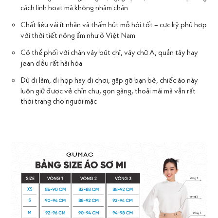
cách linh hoạt mà không nhàm chán
Chất liệu vải ít nhăn và thấm hút mồ hôi tốt – cực kỳ phù hợp
với thời tiết nóng ẩm như ở Việt Nam
Có thể phối với chân váy bút chì, váy chữ A, quần tây hay
jean đều rất hài hòa
Dù đi làm, đi họp hay đi chơi, gặp gỡ bạn bè, chiếc áo này
luôn giữ được vẻ chỉn chu, gọn gàng, thoải mái mà vẫn rất
thời trang cho người mặc