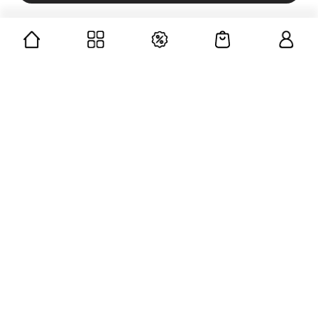
CÔNG TY CỔ PHẦN GUMAC
Mã số doanh nghiệp: 0312676139