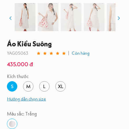
Áo Kiểu Suông
YAG05063
Còn hàng
435.000 đ
Kích thước
S
M
L
XL
Hướng dẫn chọn size
Màu sắc: Trắng