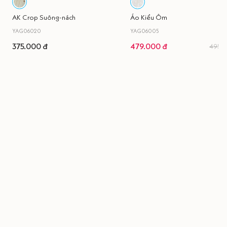
AK Crop Suông-nách
Áo Kiểu Ôm
YAG06020
YAG06005
375.000 đ
479.000 đ
495.0