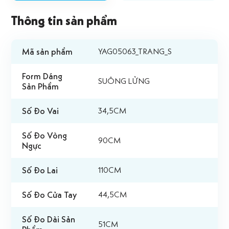
Thông tin sản phẩm
Mã sản phẩm
YAG05063_TRANG_S
Form Dáng
SUÔNG LỬNG
Sản Phẩm
Số Đo Vai
34,5CM
Số Đo Vòng
90CM
Ngực
Số Đo Lai
110CM
Số Đo Cửa Tay
44,5CM
Số Đo Dài Sản
51CM