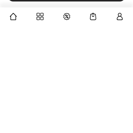
CÔNG TY CỔ PHẦN GUMAC
Mã số doanh nghiệp: 0312676139