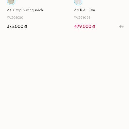
AK Crop Suông-nách
Áo Kiểu Ôm
YAG06020
YAG06005
375.000 đ
479.000 đ
495.0