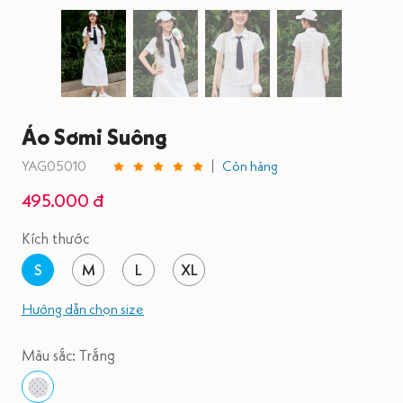
Áo Sơmi Suông
YAG05010
Còn hàng
495.000 đ
Kích thước
S
M
L
XL
Hướng dẫn chọn size
Màu sắc: Trắng