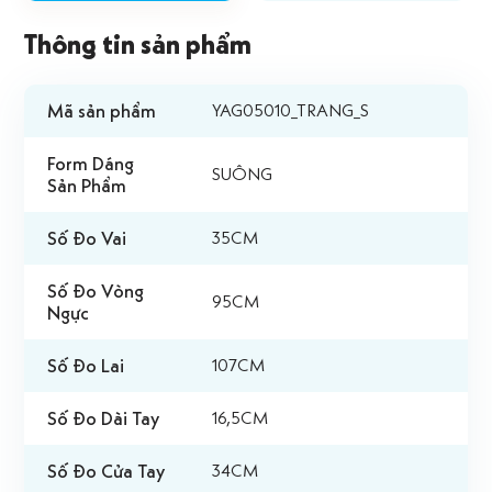
Thông tin sản phẩm
Mã sản phẩm
YAG05010_TRANG_S
Form Dáng
SUÔNG
Sản Phẩm
Số Đo Vai
35CM
Số Đo Vòng
95CM
Ngực
Số Đo Lai
107CM
Số Đo Dài Tay
16,5CM
Số Đo Cửa Tay
34CM