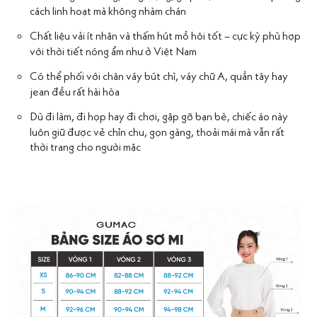
cách linh hoạt mà không nhàm chán
Chất liệu vải ít nhăn và thấm hút mồ hôi tốt – cực kỳ phù hợp
với thời tiết nóng ẩm như ở Việt Nam
Có thể phối với chân váy bút chì, váy chữ A, quần tây hay
jean đều rất hài hòa
Dù đi làm, đi họp hay đi chơi, gặp gỡ bạn bè, chiếc áo này
luôn giữ được vẻ chỉn chu, gọn gàng, thoải mái mà vẫn rất
thời trang cho người mặc