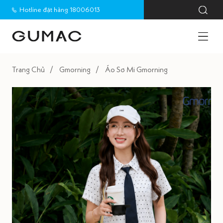
Hotline đặt hàng 18006013
Trang Chủ
Gmorning
Áo Sơ Mi Gmorning