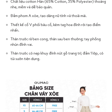
Chất liệu cotton Hàn (65% Cotton, 35% Polyester) thoáng
nhẹ, mềm và dễ bảo quản.
Đầm phom A xòe, tạo dáng nữ tính và thoải mái.
Thiết kế cổ V phối bâu cổ, kèm tag hoa đính rời tạo điểm
nhấn.
Thân trước rã ben cong, thân sau ben thường; tay phồng
nhún đỉnh vai.
Thân trước có nẹp khuy đính nút gỗ trang trí; đầm 1 lớp, có
túi sườn tiện dụng.