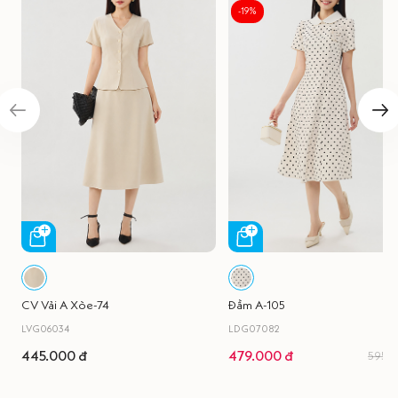
-19%
CV Vải A Xòe-74
Đầm A-105
LVG06034
LDG07082
445.000 đ
479.000 đ
595.