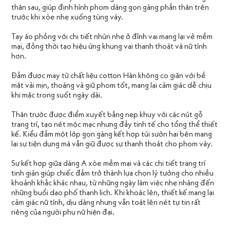
thân sau, giúp định hình phom dáng gọn gàng phần thân trên
trước khi xòe nhẹ xuống tùng váy.
Tay áo phồng với chi tiết nhún nhẹ ở đỉnh vai mang lại vẻ mềm
mại, đồng thời tạo hiệu ứng khung vai thanh thoát và nữ tính
hơn.
Đầm được may từ chất liệu cotton Hàn không co giãn với bề
mặt vải mịn, thoáng và giữ phom tốt, mang lại cảm giác dễ chịu
khi mặc trong suốt ngày dài.
Thân trước được điểm xuyết bằng nẹp khuy với các nút gỗ
trang trí, tạo nét mộc mạc nhưng đầy tinh tế cho tổng thể thiết
kế. Kiểu đầm một lớp gọn gàng kết hợp túi sườn hai bên mang
lại sự tiện dụng mà vẫn giữ được sự thanh thoát cho phom váy.
Sự kết hợp giữa dáng A xòe mềm mại và các chi tiết trang trí
tinh giản giúp chiếc đầm trở thành lựa chọn lý tưởng cho nhiều
khoảnh khắc khác nhau, từ những ngày làm việc nhẹ nhàng đến
những buổi dạo phố thanh lịch. Khi khoác lên, thiết kế mang lại
cảm giác nữ tính, dịu dàng nhưng vẫn toát lên nét tự tin rất
riêng của người phụ nữ hiện đại.