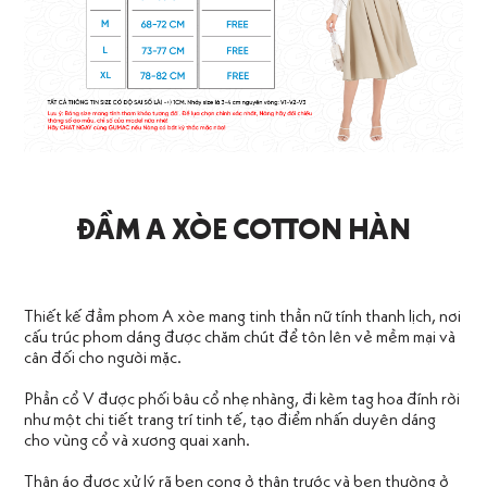
ĐẦM A XÒE COTTON HÀN
Thiết kế đầm phom A xòe mang tinh thần nữ tính thanh lịch, nơi
cấu trúc phom dáng được chăm chút để tôn lên vẻ mềm mại và
cân đối cho người mặc.
Phần cổ V được phối bâu cổ nhẹ nhàng, đi kèm tag hoa đính rời
như một chi tiết trang trí tinh tế, tạo điểm nhấn duyên dáng
cho vùng cổ và xương quai xanh.
Thân áo được xử lý rã ben cong ở thân trước và ben thường ở