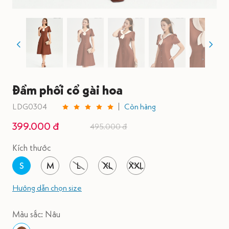
Đầm phối cổ gài hoa
LDG0304
Còn hàng
399.000 đ
495.000 đ
Kích thước
S
M
L
XL
XXL
Hướng dẫn chọn size
Màu sắc: Nâu