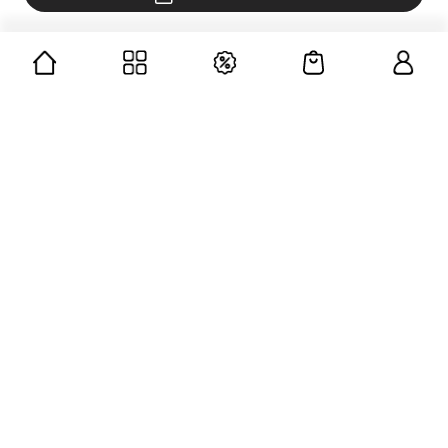
CÔNG TY CỔ PHẦN GUMAC
Mã số doanh nghiệp: 0312676139