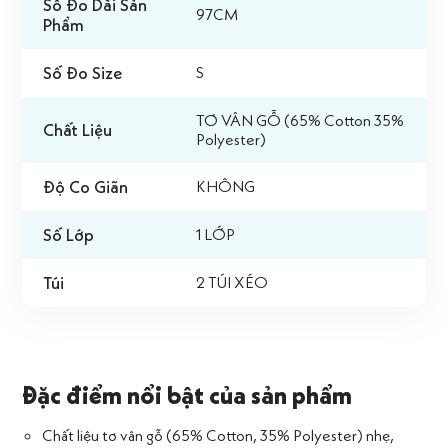
Số Đo Dài Sản
97CM
Phẩm
Số Đo Size
S
TƠ VÂN GỖ (65% Cotton 35%
Chất Liệu
Polyester)
Độ Co Giãn
KHÔNG
Số Lớp
1 LỚP
Túi
2 TÚI XÉO
Đặc điểm nổi bật của sản phẩm
Chất liệu tơ vân gỗ (65% Cotton, 35% Polyester) nhẹ,