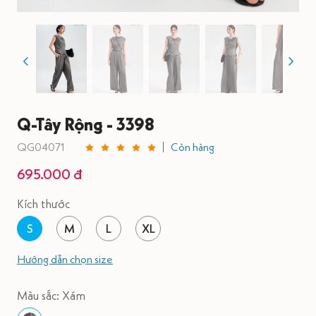
Q-Tây Rộng - 3398
QG04071
Còn hàng
695.000 đ
Kích thước
S
M
L
XL
Hướng dẫn chọn size
Màu sắc: Xám