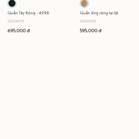
Quần Tây Rộng - 4298
Quần ống rộng lai lật
QG04072
QG03022
695.000 đ
595.000 đ