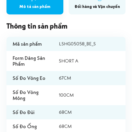
Mô tả sản phẩm
Đổi hàng và Vận chuyển
Thông tin sản phẩm
Mã sản phẩm
LSHG05058_BE_S
Form Dáng Sản
SHORT A
Phẩm
Số Đo Vòng Eo
67CM
Số Đo Vòng
100CM
Mông
Số Đo Đùi
68CM
Số Đo Ống
68CM