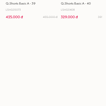
Q.Shorts Basic A - 39
Q.Shorts Basic A - 40
LSHG05073
LSHG0408
425.000 đ
329.000 đ
455.000 đ
395.