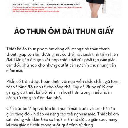
ÁO THUN ÔM DÀI THUN GIẤY
Thiết kế áo thun phom ôm dáng dài mang tinh thần thanh
thoát, giúp tôn lên đường nét cơ thể một cách tinh tế và hiện
đại. Dáng áo ôm gọn kết hợp chiều dài vừa phải tạo cảm giác
cân đối, phù hợp cho những outfit cần sự chỉn chu nhưng vẫn
mềm mại.
Phần cổ tròn được hoàn thiện với nẹp viền chắc chắn, giữ form
tốt và tăng độ tinh tế cho tổng thể. Tay dài được xử lý gọn
gàng, giúp thiết kế trở nên linh hoạt hơn trong nhiều hoàn
cảnh, từ công sở đến dạo phố.
Cấu trúc áo 2 lớp với lớp lót thun ở mặt trước và sau thân áo
giúp tăng độ kín đáo và nâng cao trải nghiệm mặc. Thiết kế ôm
sát nhưng vẫn đảm bảo sự thoải mái nhờ độ co giãn cao, mang
lại cảm giác dễ chịu trong suốt quá trình sử dụng.