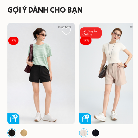
GỢI Ý DÀNH CHO BẠN
Độc Quyền
Online
-7%
-17%