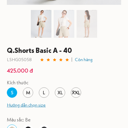
Q.Shorts Basic A - 40
LSHG05058
Còn hàng
425.000 đ
Kích thước
S
M
L
XL
XXL
Hướng dẫn chọn size
Màu sắc: Be