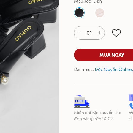
Màu sắc: Đen
01
MUA NGAY
Danh mục:
Độc Quyền Online
Miễn phí vận chuyển cho
Đổ
đơn hàng trên 500k
cầ