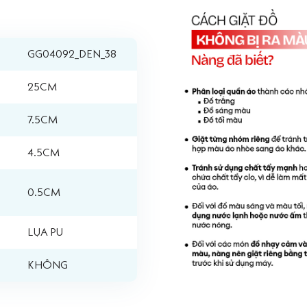
GG04092_DEN_38
25CM
7.5CM
4.5CM
0.5CM
LỤA PU
KHÔNG