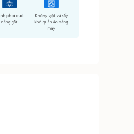
ánh phơi dưới
Không giặt và sấy
nắng gắt
khô quần áo bằng
máy