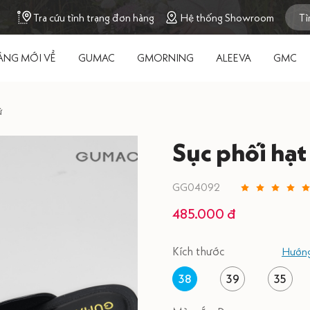
Tra cứu tình trạng đơn hàng
Hệ thống Showroom
ÀNG MỚI VỀ
GUMAC
GMORNING
ALEEVA
GMC
ữ
Sục phối hạt
GG04092
485.000 đ
Kích thước
Hướng
38
39
35