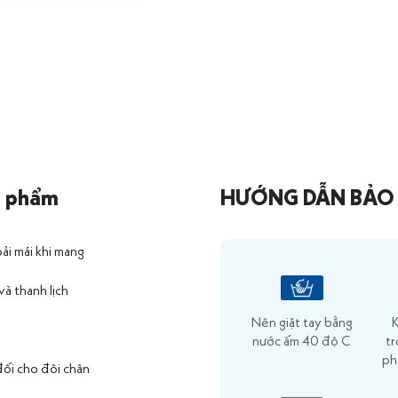
n phẩm
HƯỚNG DẪN BẢO
oải mái khi mang
và thanh lịch
Nên giặt tay bằng
K
nước ấm 40 độ C
t
ph
đối cho đôi chân