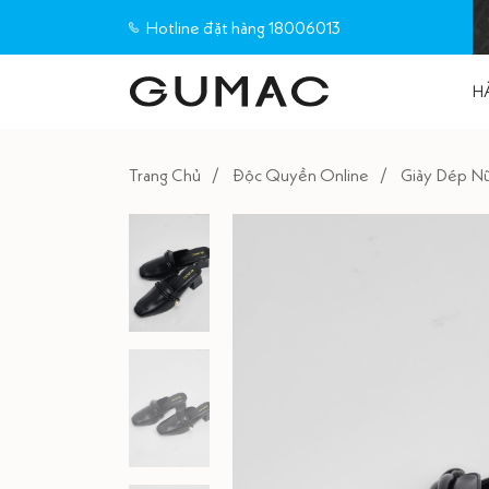
Hotline đặt hàng 18006013
H
Trang Chủ
Độc Quyền Online
Giày Dép N