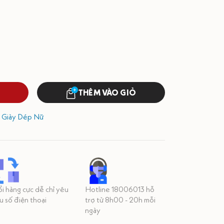
THÊM VÀO GIỎ
,
Giày Dép Nữ
i hàng cực dễ chỉ yêu
Hotline 18006013 hỗ
u số điện thoại
trợ từ 8h00 - 20h mỗi
ngày