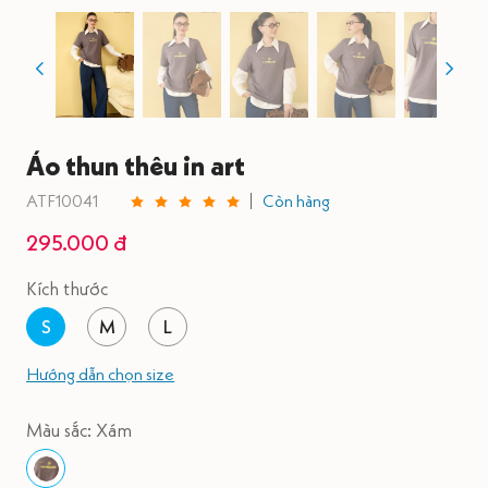
Áo thun thêu in art
ATF10041
Còn hàng
295.000 đ
Kích thước
S
M
L
Hướng dẫn chọn size
Màu sắc: Xám