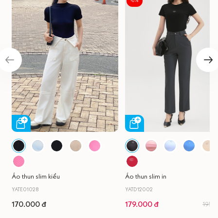
-8%
Áo thun slim kiểu
Áo thun slim in
YATE01028
YATD12002
170.000 đ
179.000 đ
195.