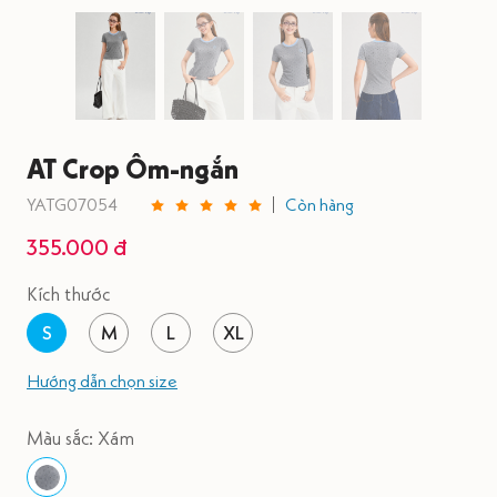
AT Crop Ôm-ngắn
YATG07054
Còn hàng
355.000 đ
Kích thước
S
M
L
XL
Hướng dẫn chọn size
Màu sắc: Xám