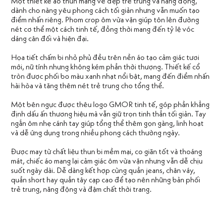
Một thiết kế áo thun mang vẻ đẹp trẻ trung và năng động,
dành cho nàng yêu phong cách tối giản nhưng vẫn muốn tạo
điểm nhấn riêng. Phom crop ôm vừa vặn giúp tôn lên đường
nét cơ thể một cách tinh tế, đồng thời mang đến tỷ lệ vóc
dáng cân đối và hiện đại.
Họa tiết chấm bi nhỏ phủ đều trên nền áo tạo cảm giác tươi
mới, nữ tính nhưng không kém phần thời thượng. Thiết kế cổ
tròn được phối bo màu xanh nhạt nổi bật, mang đến điểm nhấn
hài hòa và tăng thêm nét trẻ trung cho tổng thể.
Một bên ngực được thêu logo GMOR tinh tế, góp phần khẳng
định dấu ấn thương hiệu mà vẫn giữ trọn tinh thần tối giản. Tay
ngắn ôm nhẹ cánh tay giúp tổng thể thêm gọn gàng, linh hoạt
và dễ ứng dụng trong nhiều phong cách thường ngày.
Được may từ chất liệu thun bi mềm mại, co giãn tốt và thoáng
mát, chiếc áo mang lại cảm giác ôm vừa vặn nhưng vẫn dễ chịu
suốt ngày dài. Dễ dàng kết hợp cùng quần jeans, chân váy,
quần short hay quần tây cạp cao để tạo nên những bản phối
trẻ trung, năng động và đậm chất thời trang.