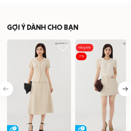
GỢI Ý DÀNH CHO BẠN
Hàng Mới
-11%