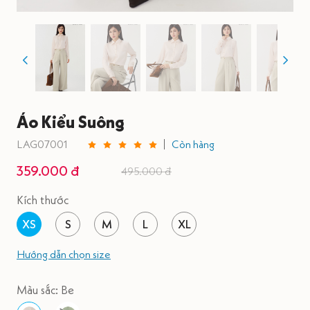
Áo Kiểu Suông
LAG07001
Còn hàng
359.000 đ
495.000 đ
Kích thước
XS
S
M
L
XL
Hướng dẫn chọn size
Màu sắc: Be