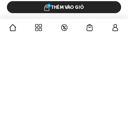
THÊM VÀO GIỎ
CÔNG TY CỔ PHẦN GUMAC
Mã số doanh nghiệp: 0312676139