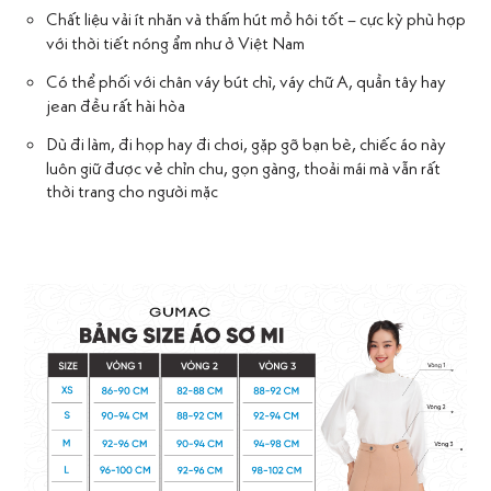
Chất liệu vải ít nhăn và thấm hút mồ hôi tốt – cực kỳ phù hợp
với thời tiết nóng ẩm như ở Việt Nam
Có thể phối với chân váy bút chì, váy chữ A, quần tây hay
jean đều rất hài hòa
Dù đi làm, đi họp hay đi chơi, gặp gỡ bạn bè, chiếc áo này
luôn giữ được vẻ chỉn chu, gọn gàng, thoải mái mà vẫn rất
thời trang cho người mặc