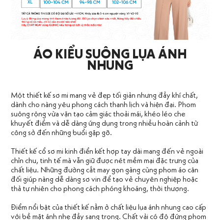
ÁO KIỂU SUÔNG LỤA ÁNH
NHUNG
Một thiết kế sơ mi mang vẻ đẹp tối giản nhưng đầy khí chất,
dành cho nàng yêu phong cách thanh lịch và hiện đại. Phom
suông rộng vừa vặn tạo cảm giác thoải mái, khéo léo che
khuyết điểm và dễ dàng ứng dụng trong nhiều hoàn cảnh từ
công sở đến những buổi gặp gỡ.
Thiết kế cổ sơ mi kinh điển kết hợp tay dài mang đến vẻ ngoài
chỉn chu, tinh tế mà vẫn giữ được nét mềm mại đặc trưng của
chất liệu. Những đường cắt may gọn gàng cùng phom áo cân
đối giúp nàng dễ dàng sơ vin để tạo vẻ chuyên nghiệp hoặc
thả tự nhiên cho phong cách phóng khoáng, thời thượng.
Điểm nổi bật của thiết kế nằm ở chất liệu lụa ánh nhung cao cấp
với bề mặt ánh nhẹ đầy sang trọng. Chất vải có độ đứng phom