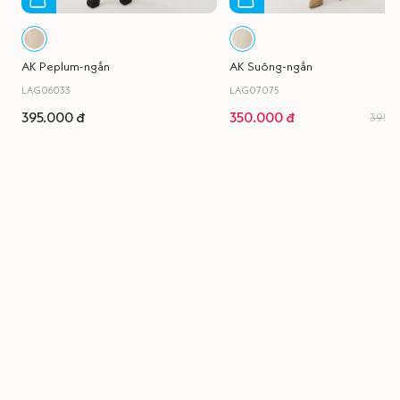
AK Peplum-ngắn
AK Suông-ngắn
LAG06033
LAG07075
395.000 đ
350.000 đ
395.