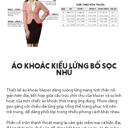
ÁO KHOÁC KIỂU LỬNG BỐ SỌC
NHŨ
Thiết kế áo khoác blazer dáng suông lửng mang tinh thần tối
giản hiện đại, kết hợp giữa cấu trúc chỉn chu của blazer và sự linh
hoạt của một chiếc áo khoác thời trang ứng dụng. Phom dáng
gọn gàng với chiều dài lửng giúp tổng thể trang phục trở nên
trẻ trung, dễ dàng phối lớp trong nhiều phong cách khác nhau.
Phần cổ tròn thanh thoát mang lại cảm giác mềm mại và hiện đại,
đồng thời giúp chiếc áo dễ dàng kết hợp với sơ mi, áo thun hay