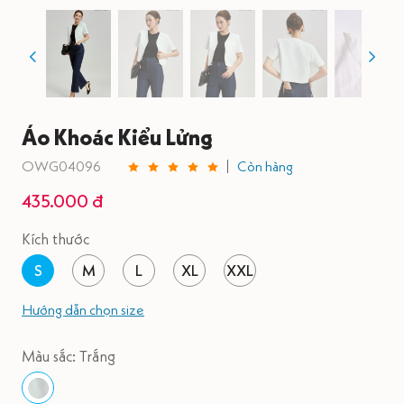
Áo Khoác Kiểu Lửng
OWG04096
Còn hàng
435.000 đ
Kích thước
S
M
L
XL
XXL
Hướng dẫn chọn size
Màu sắc: Trắng