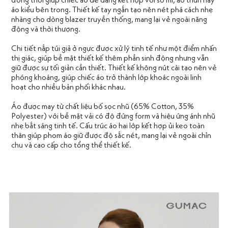
áo kiểu bên trong. Thiết kế tay ngắn tạo nên nét phá cách nhẹ
nhàng cho dòng blazer truyền thống, mang lại vẻ ngoài năng
động và thời thượng.
Chi tiết nắp túi giả ở ngực được xử lý tinh tế như một điểm nhấn
thị giác, giúp bề mặt thiết kế thêm phần sinh động nhưng vẫn
giữ được sự tối giản cần thiết. Thiết kế không nút cài tạo nên vẻ
phóng khoáng, giúp chiếc áo trở thành lớp khoác ngoài linh
hoạt cho nhiều bản phối khác nhau.
Áo được may từ chất liệu bố sọc nhũ (65% Cotton, 35%
Polyester) với bề mặt vải có độ đứng form và hiệu ứng ánh nhũ
nhẹ bắt sáng tinh tế. Cấu trúc áo hai lớp kết hợp ủi keo toàn
thân giúp phom áo giữ được độ sắc nét, mang lại vẻ ngoài chỉn
chu và cao cấp cho tổng thể thiết kế.