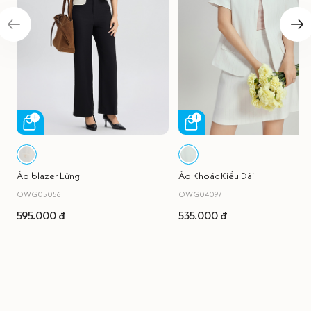
Áo blazer Lửng
Áo Khoác Kiểu Dài
OWG05056
OWG04097
595.000 đ
535.000 đ