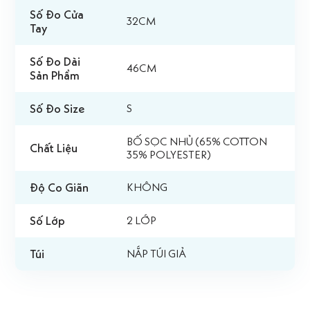
Số Đo Cửa
32CM
Tay
Số Đo Dài
46CM
Sản Phẩm
Số Đo Size
S
BỐ SỌC NHỦ (65% COTTON
Chất Liệu
35% POLYESTER)
Độ Co Giãn
KHÔNG
Số Lớp
2 LỚP
Túi
NẮP TÚI GIẢ