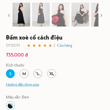
Đầm xoè cổ cách điệu
DF12051
Còn hàng
735.000 đ
Kích thước
S
M
L
XL
Hướng dẫn chọn size
Màu sắc: Đen