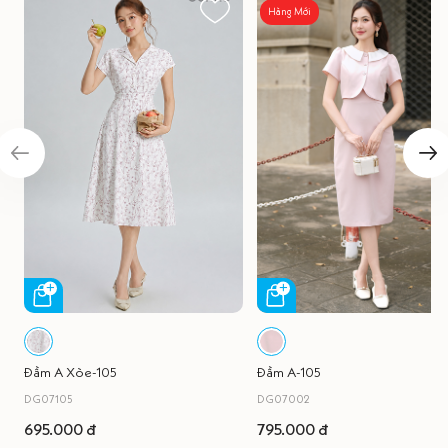
Hàng Mới
Đầm A Xòe-105
Đầm A-105
DG07105
DG07002
695.000 đ
795.000 đ