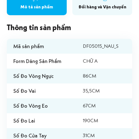
Mô tả sản phẩm
Đổi hàng và Vận chuyển
Thông tin sản phẩm
Mã sản phẩm
DF05015_NAU_S
Form Dáng Sản Phẩm
CHỮ A
Số Đo Vòng Ngực
86CM
Số Đo Vai
35,5CM
Số Đo Vòng Eo
67CM
Số Đo Lai
190CM
Số Đo Cửa Tay
31CM