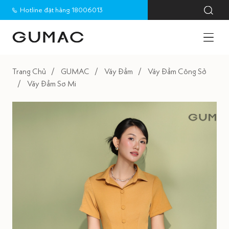
Hotline đặt hàng 18006013
Trang Chủ
GUMAC
Váy Đầm
Váy Đầm Công Sở
Váy Đầm Sơ Mi