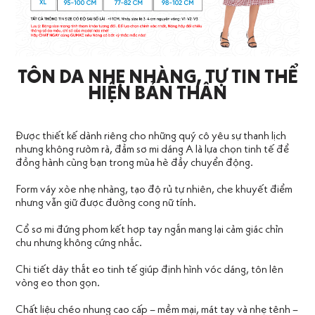
TÔN DA NHẸ NHÀNG, TỰ TIN THỂ
HIỆN BẢN THÂN
Được thiết kế dành riêng cho những quý cô yêu sự thanh lịch
nhưng không rườm rà, đầm sơ mi dáng A là lựa chọn tinh tế để
đồng hành cùng bạn trong mùa hè đầy chuyển động.
Form váy xòe nhẹ nhàng, tạo độ rủ tự nhiên, che khuyết điểm
nhưng vẫn giữ được đường cong nữ tính.
Cổ sơ mi đứng phom kết hợp tay ngắn mang lại cảm giác chỉn
chu nhưng không cứng nhắc.
Chi tiết dây thắt eo tinh tế giúp định hình vóc dáng, tôn lên
vòng eo thon gọn.
Chất liệu chéo nhung cao cấp – mềm mại, mát tay và nhẹ tênh –