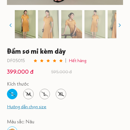
Đầm sơ mi kèm dây
DF05015
Hết hàng
399.000 đ
595.000 đ
Kích thước
S
M
L
XL
Hướng dẫn chọn size
Màu sắc: Nâu