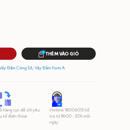
THÊM VÀO GIỎ
Váy Đầm Công Sở,
Váy Đầm Form A
i hàng cực dễ chỉ yêu
Hotline 18006013 hỗ
u số điện thoại
trợ từ 8h00 - 20h mỗi
ngày