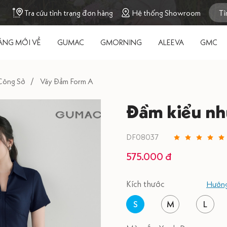
Tra cứu tình trạng đơn hàng
Hệ thống Showroom
ÀNG MỚI VỀ
GUMAC
GMORNING
ALEEVA
GMC
Công Sở
Váy Đầm Form A
Đầm kiểu nh
DF08037
575.000 đ
Kích thước
Hướng
S
M
L