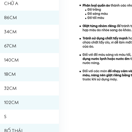
CHỮ A
86CM
34CM
67CM
140CM
18CM
32CM
102CM
S
BỐ THÁI