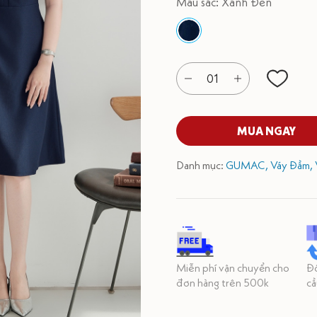
Màu sắc: Xanh Đen
01
MUA NGAY
Danh mục:
GUMAC,
Váy Đầm,
Miễn phí vận chuyển cho
Đổ
đơn hàng trên 500k
cầ