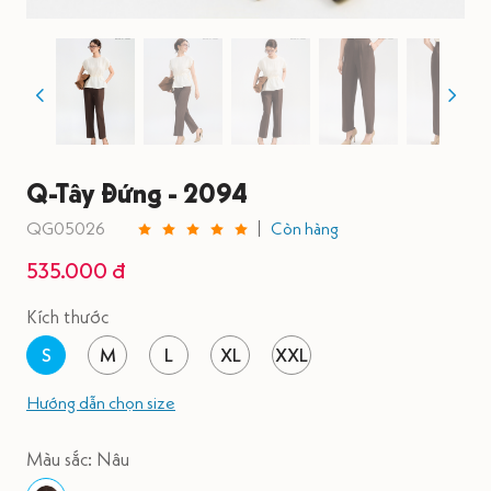
Q-Tây Đứng - 2094
QG05026
Còn hàng
535.000 đ
Kích thước
S
M
L
XL
XXL
Hướng dẫn chọn size
Màu sắc: Nâu