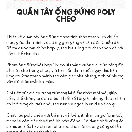
QUẦN TÂY ỐNG ĐỨNG POLY
CHÉO
Thiết kế quần tây ống đứng mang tinh thần thanh lịch chuẩn
mực, giúp định hình vóc dáng gọn gàng và cân đối. Chiều dài
95cm được cân chỉnh hợp lý, tạo hiệu ứng đôi chân thon dài và
tổng thể chỉn chu.
Phom ống đứng kết hợp 1 ly eo ủi thẳng xuống lai giúp tăng độ
sắc nét cho trang phục, giữ form ổn định suốt ngày dài. Bản
lưng rời 2cm thanh mảnh tạo cảm giác nhẹ nhàng, tinh tế nhưng
vẫn đủ chắc chắn khi mặc.
Chi tiết nút giả gỗ trang trí mang lại điểm nhấn mới mẻ, giúp
tổng thể không bị đơn điệu. Thiết kế tối giản nhưng được chăm
chút ở từng chi tiết nhỏ, tạo nên vẻ ngoài hiện đại và có gu.
Chất liệu poly chéo với bề mặt vải bền, ít nhăn và giữ form tốt,
mang lại cảm giác thoải mái khi vận động. Dễ dàng phối cùng áo
sơ mi, áo kiểu hay blazer, phù hợp cho môi trường công sở lẫn
những dịp cần sự thanh lịch.