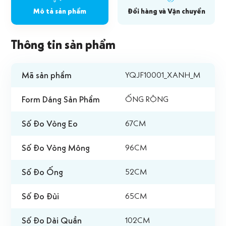
Mô tả sản phẩm
Đổi hàng và Vận chuyển
Thông tin sản phẩm
Mã sản phẩm
YQJF10001_XANH_M
Form Dáng Sản Phẩm
ỐNG RỘNG
Số Đo Vòng Eo
67CM
Số Đo Vòng Mông
96CM
Số Đo Ống
52CM
Số Đo Đùi
65CM
Số Đo Dài Quần
102CM