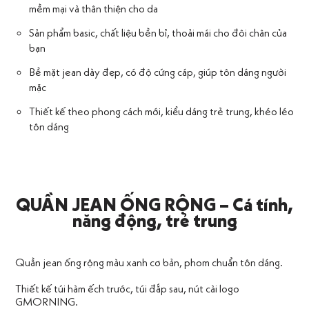
mềm mại và thân thiện cho da
Sản phẩm basic, chất liệu bền bỉ, thoải mái cho đôi chân của
bạn
Bề mặt jean dày đẹp, có độ cứng cáp, giúp tôn dáng người
mặc
Thiết kế theo phong cách mới, kiểu dáng trẻ trung, khéo léo
tôn dáng
QUẦN JEAN ỐNG RỘNG – Cá tính,
năng động, trẻ trung
Quần jean ống rộng màu xanh cơ bản, phom chuẩn tôn dáng.
Thiết kế túi hàm ếch trước, túi đắp sau, nút cài logo
GMORNING.