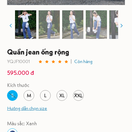
Quần jean ống rộng
YQJF10001
Còn hàng
595.000 đ
Kích thước
S
M
L
XL
XXL
Hướng dẫn chọn size
Màu sắc: Xanh