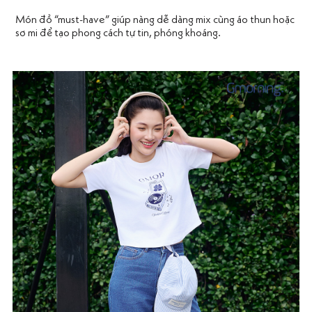
Món đồ “must-have” giúp nàng dễ dàng mix cùng áo thun hoặc
sơ mi để tạo phong cách tự tin, phóng khoáng.